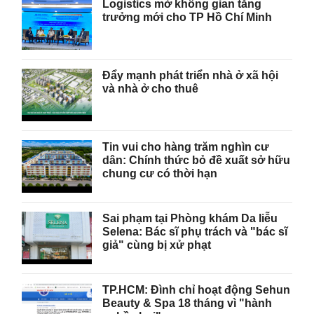
Logistics mở không gian tăng
trưởng mới cho TP Hồ Chí Minh
Đẩy mạnh phát triển nhà ở xã hội
và nhà ở cho thuê
Tin vui cho hàng trăm nghìn cư
dân: Chính thức bỏ đề xuất sở hữu
chung cư có thời hạn
Sai phạm tại Phòng khám Da liễu
Selena: Bác sĩ phụ trách và "bác sĩ
giả" cùng bị xử phạt
TP.HCM: Đình chỉ hoạt động Sehun
Beauty & Spa 18 tháng vì "hành