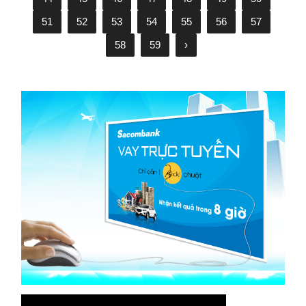
51
52
53
54
55
56
57
58
59
›