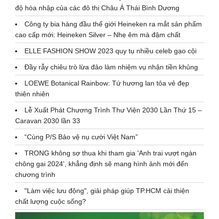
độ hòa nhập của các đô thị Châu Á Thái Bình Dương
Công ty bia hàng đầu thế giới Heineken ra mắt sản phẩm
cao cấp mới: Heineken Silver – Nhẹ êm mà đậm chất
ELLE FASHION SHOW 2023 quy tụ nhiều celeb gạo cội
Đầy rẫy chiêu trò lừa đảo làm nhiệm vụ nhận tiền khủng
LOEWE Botanical Rainbow: Tứ hương lan tỏa vẻ đẹp
thiên nhiên
Lễ Xuất Phát Chương Trình Thư Viện 2030 Lần Thứ 15 –
Caravan 2030 lần 33
“Cùng P/S Bảo vệ nụ cười Việt Nam”
TRONG không sợ thua khi tham gia 'Anh trai vượt ngàn
chông gai 2024', khẳng định sẽ mang hình ảnh mới đến
chương trình
"Làm việc lưu động", giải pháp giúp TP.HCM cải thiện
chất lượng cuộc sống?