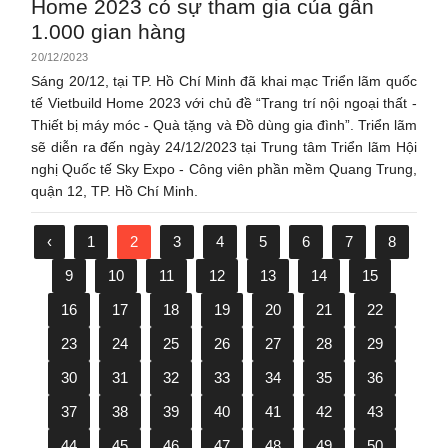
Home 2023 có sự tham gia của gần
1.000 gian hàng
20/12/2023
Sáng 20/12, tại TP. Hồ Chí Minh đã khai mạc Triển lãm quốc
tế Vietbuild Home 2023 với chủ đề “Trang trí nội ngoại thất -
Thiết bị máy móc - Quà tặng và Đồ dùng gia đình”. Triển lãm
sẽ diễn ra đến ngày 24/12/2023 tại Trung tâm Triển lãm Hội
nghị Quốc tế Sky Expo - Công viên phần mềm Quang Trung,
quận 12, TP. Hồ Chí Minh.
‹
1
2
3
4
5
6
7
8
9
10
11
12
13
14
15
16
17
18
19
20
21
22
23
24
25
26
27
28
29
30
31
32
33
34
35
36
37
38
39
40
41
42
43
44
45
46
47
48
49
50