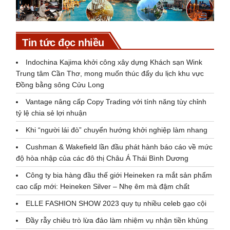
Tin tức đọc nhiều
Indochina Kajima khởi công xây dựng Khách sạn Wink
Trung tâm Cần Thơ, mong muốn thúc đẩy du lịch khu vực
Đồng bằng sông Cửu Long
Vantage nâng cấp Copy Trading với tính năng tùy chỉnh
tỷ lệ chia sẻ lợi nhuận
Khi “người lái đò” chuyển hướng khởi nghiệp làm nhang
Cushman & Wakefield lần đầu phát hành báo cáo về mức
độ hòa nhập của các đô thị Châu Á Thái Bình Dương
Công ty bia hàng đầu thế giới Heineken ra mắt sản phẩm
cao cấp mới: Heineken Silver – Nhẹ êm mà đậm chất
ELLE FASHION SHOW 2023 quy tụ nhiều celeb gạo cội
Đầy rẫy chiêu trò lừa đảo làm nhiệm vụ nhận tiền khủng