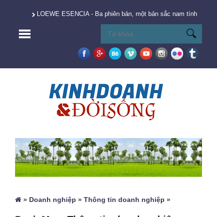
LOEWE ESENCIA - Ba phiên bản, một bản sắc nam tính vượt t
»
Doanh nghiệp
»
Thông tin doanh nghiệp
»