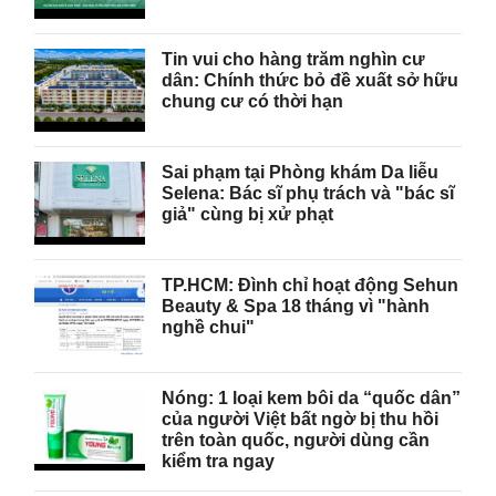
Tin vui cho hàng trăm nghìn cư
dân: Chính thức bỏ đề xuất sở hữu
chung cư có thời hạn
Sai phạm tại Phòng khám Da liễu
Selena: Bác sĩ phụ trách và "bác sĩ
giả" cùng bị xử phạt
TP.HCM: Đình chỉ hoạt động Sehun
Beauty & Spa 18 tháng vì "hành
nghề chui"
Nóng: 1 loại kem bôi da “quốc dân”
của người Việt bất ngờ bị thu hồi
trên toàn quốc, người dùng cần
kiểm tra ngay