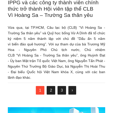
IPPG và các công ty thành viên chính
thức trở thành Hội viên tập thể CLB
Vì Hoàng Sa – Trường Sa thân yêu
Vừa qua, tại TP.HCM, Câu lạc bộ (CLB) “Vì Hoàng Sa -
Trường Sa thân yêu” và Quỹ học bổng Vừ A Dính đã tổ chức
kỷ niệm 5 năm thành lập với chủ đề “Dấu ấn 5 năm
vì biển đảo quê hương”. Với sự tham dự của bà Trương Mỹ
Hoa - Nguyên Phó Chủ tịch nước, Chủ nhiệm
CLB “Vì Hoàng Sa - Trường Sa thân yêu”, ông Huỳnh Đạt
- Ủy ban Mặt trận Tổ quốc Việt Nam, ông Nguyễn Tấn Phát -
Nguyên Thứ Trưởng Bộ Giáo Dục, bà Nguyễn Thị Hoài Thu
- Đại biểu Quốc hội Việt Nam khóa X, cùng với các ban
lãnh đạo khác.
1
2
3
›