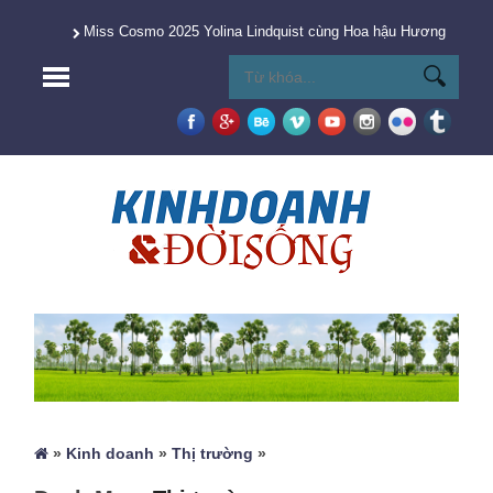
Miss Cosmo 2025 Yolina Lindquist cùng Hoa hậu Hương Giang 
»
Kinh doanh
»
Thị trường
»