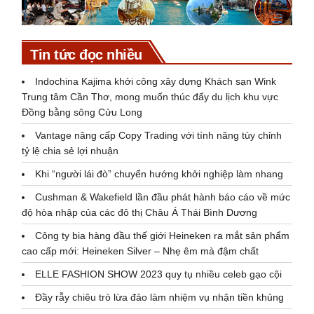
Tin tức đọc nhiều
Indochina Kajima khởi công xây dựng Khách sạn Wink
Trung tâm Cần Thơ, mong muốn thúc đẩy du lịch khu vực
Đồng bằng sông Cửu Long
Vantage nâng cấp Copy Trading với tính năng tùy chỉnh
tỷ lệ chia sẻ lợi nhuận
Khi “người lái đò” chuyển hướng khởi nghiệp làm nhang
Cushman & Wakefield lần đầu phát hành báo cáo về mức
độ hòa nhập của các đô thị Châu Á Thái Bình Dương
Công ty bia hàng đầu thế giới Heineken ra mắt sản phẩm
cao cấp mới: Heineken Silver – Nhẹ êm mà đậm chất
ELLE FASHION SHOW 2023 quy tụ nhiều celeb gạo cội
Đầy rẫy chiêu trò lừa đảo làm nhiệm vụ nhận tiền khủng