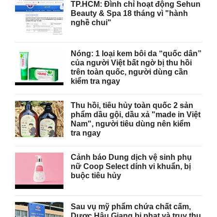
TP.HCM: Đình chỉ hoạt động Sehun
Beauty & Spa 18 tháng vì "hành
nghề chui"
Nóng: 1 loại kem bôi da “quốc dân”
của người Việt bất ngờ bị thu hồi
trên toàn quốc, người dùng cần
kiểm tra ngay
Thu hồi, tiêu hủy toàn quốc 2 sản
phẩm dầu gội, dầu xả "made in Việt
Nam", người tiêu dùng nên kiểm
tra ngay
Cảnh báo Dung dịch vệ sinh phụ
nữ Coop Select dính vi khuẩn, bị
buộc tiêu hủy
Sau vụ mỹ phẩm chứa chất cấm,
Dược Hậu Giang bị phạt và truy thu