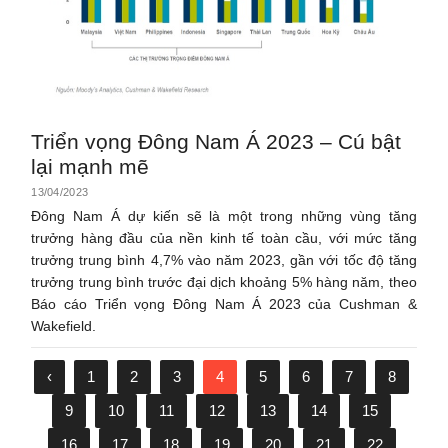
Triển vọng Đông Nam Á 2023 – Cú bật
lại mạnh mẽ
13/04/2023
Đông Nam Á dự kiến ​​sẽ là một trong những vùng tăng
trưởng hàng đầu của nền kinh tế toàn cầu, với mức tăng
trưởng trung bình 4,7% vào năm 2023, gần với tốc độ tăng
trưởng trung bình trước đại dịch khoảng 5% hàng năm, theo
Báo cáo Triển vọng Đông Nam Á 2023 của Cushman &
Wakefield.
‹
1
2
3
4
5
6
7
8
9
10
11
12
13
14
15
16
17
18
19
20
21
22