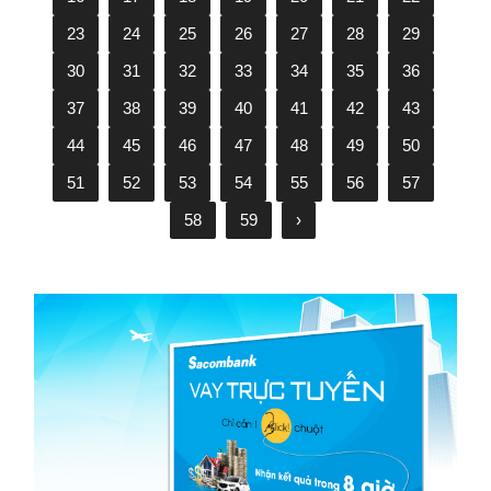
23
24
25
26
27
28
29
30
31
32
33
34
35
36
37
38
39
40
41
42
43
44
45
46
47
48
49
50
51
52
53
54
55
56
57
58
59
›