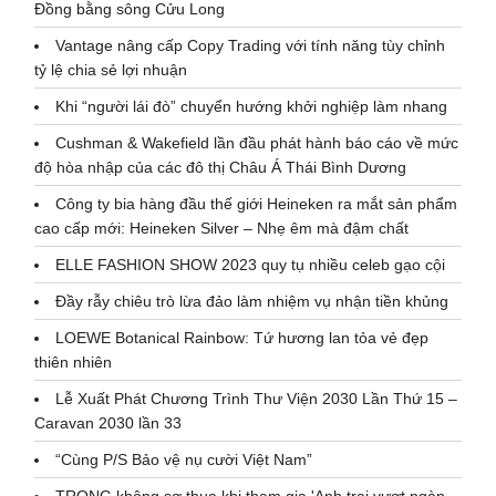
Đồng bằng sông Cửu Long
Vantage nâng cấp Copy Trading với tính năng tùy chỉnh
tỷ lệ chia sẻ lợi nhuận
Khi “người lái đò” chuyển hướng khởi nghiệp làm nhang
Cushman & Wakefield lần đầu phát hành báo cáo về mức
độ hòa nhập của các đô thị Châu Á Thái Bình Dương
Công ty bia hàng đầu thế giới Heineken ra mắt sản phẩm
cao cấp mới: Heineken Silver – Nhẹ êm mà đậm chất
ELLE FASHION SHOW 2023 quy tụ nhiều celeb gạo cội
Đầy rẫy chiêu trò lừa đảo làm nhiệm vụ nhận tiền khủng
LOEWE Botanical Rainbow: Tứ hương lan tỏa vẻ đẹp
thiên nhiên
Lễ Xuất Phát Chương Trình Thư Viện 2030 Lần Thứ 15 –
Caravan 2030 lần 33
“Cùng P/S Bảo vệ nụ cười Việt Nam”
TRONG không sợ thua khi tham gia 'Anh trai vượt ngàn