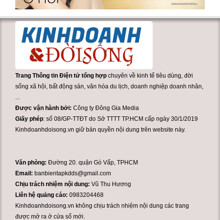
Trang Thông tin Điện tử tổng hợp
chuyên về kinh tế tiêu dùng, đời
sống xã hội, bất động sản, văn hóa du lịch, doanh nghiệp doanh nhân,
...
Được vận hành bởi:
Công ty Đông Gia Media
Giấy phép
: số 08/GP-TTĐT do Sở TTTT TP.HCM cấp ngày 30/1/2019
Kinhdoanhdoisong.vn giữ bản quyền nội dung trên website này.
Văn phòng:
Đường 20. quận Gò Vấp, TPHCM
Email:
banbientapkdds@gmail.com
Chịu trách nhiệm nội dung:
Vũ Thu Hương
Liên hệ quảng cáo:
0983204468
Kinhdoanhdoisong.vn không chịu trách nhiệm nội dung các trang
được mở ra ở cửa sổ mới.