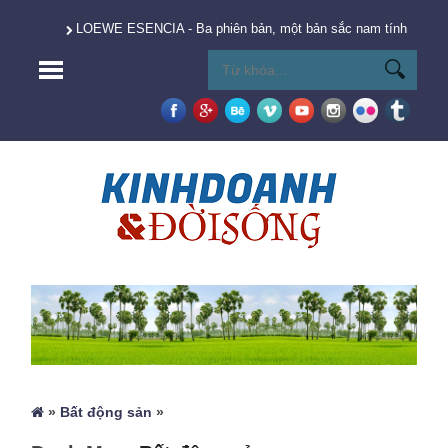
LOEWE ESENCIA - Ba phiên bản, một bản sắc nam tính vượt t
»
Bất động sản
»