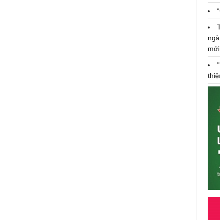
mới căn hộ thấp nhất kể từ năm
2019
03/07/2023
ngà
mới
thi