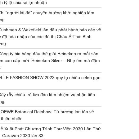
h tỷ lệ chia sẻ lợi nhuận
Khi “người lái đò” chuyển hướng khởi nghiệp làm
ng
Cushman & Wakefield lần đầu phát hành báo cáo về
 độ hòa nhập của các đô thị Châu Á Thái Bình
ơng
Công ty bia hàng đầu thế giới Heineken ra mắt sản
m cao cấp mới: Heineken Silver – Nhẹ êm mà đậm
t
ELLE FASHION SHOW 2023 quy tụ nhiều celeb gạo
Đầy rẫy chiêu trò lừa đảo làm nhiệm vụ nhận tiền
ng
LOEWE Botanical Rainbow: Tứ hương lan tỏa vẻ
 thiên nhiên
Lễ Xuất Phát Chương Trình Thư Viện 2030 Lần Thứ
– Caravan 2030 lần 33