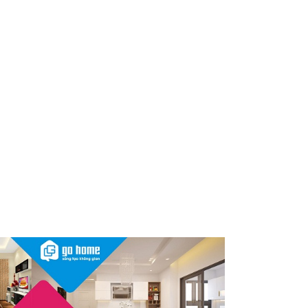
Sau vụ mỹ phẩm chứa chất
cấm, Dược Hậu Giang bị phạt
và truy thu thuế hơn 10 tỷ
đồng
Herbalife Việt Nam đồng hành
cùng VnExpress Đà Nẵng
International Marathon
Herbalife Cup 2026
InnoEx 2026 – Khi doanh
nghiệp Việt đứng trước “bước
ngoặt” chiến lược lớn nhất
thập kỷ