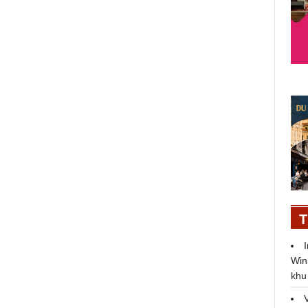
JLL công bố mô hình GPT đầu tiên
cho ngành bất động sản thương
mại
08/08/2023
T
Win
khu