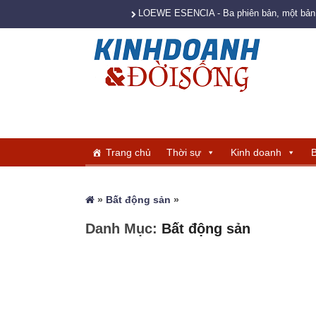
LOEWE ESENCIA - Ba phiên bản, một bản s
Trang chủ
Thời sự
Kinh doanh
B
»
Bất động sản
»
Danh Mục:
Bất động sản