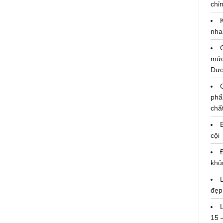
chỉn
nha
mức
Dư
phẩ
chấ
cội
khủ
đẹp
Cushman & Wakefield Việt Nam:
Quý II-2023 nguồn cung mở bán
15 