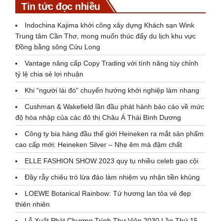
Tin tức đọc nhiều
Indochina Kajima khởi công xây dựng Khách sạn Wink
Trung tâm Cần Thơ, mong muốn thúc đẩy du lịch khu vực
Đồng bằng sông Cửu Long
Vantage nâng cấp Copy Trading với tính năng tùy chỉnh
tỷ lệ chia sẻ lợi nhuận
Khi “người lái đò” chuyển hướng khởi nghiệp làm nhang
Cushman & Wakefield lần đầu phát hành báo cáo về mức
độ hòa nhập của các đô thị Châu Á Thái Bình Dương
Công ty bia hàng đầu thế giới Heineken ra mắt sản phẩm
cao cấp mới: Heineken Silver – Nhẹ êm mà đậm chất
ELLE FASHION SHOW 2023 quy tụ nhiều celeb gạo cội
Đầy rẫy chiêu trò lừa đảo làm nhiệm vụ nhận tiền khủng
LOEWE Botanical Rainbow: Tứ hương lan tỏa vẻ đẹp
thiên nhiên
Lễ Xuất Phát Chương Trình Thư Viện 2030 Lần Thứ 15 –