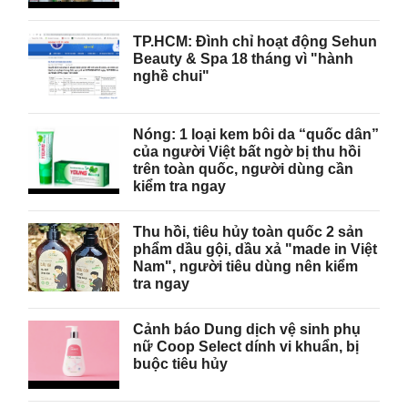
TP.HCM: Đình chỉ hoạt động Sehun
Beauty & Spa 18 tháng vì "hành
nghề chui"
Nóng: 1 loại kem bôi da “quốc dân”
của người Việt bất ngờ bị thu hồi
trên toàn quốc, người dùng cần
kiểm tra ngay
Thu hồi, tiêu hủy toàn quốc 2 sản
phẩm dầu gội, dầu xả "made in Việt
Nam", người tiêu dùng nên kiểm
tra ngay
Cảnh báo Dung dịch vệ sinh phụ
nữ Coop Select dính vi khuẩn, bị
buộc tiêu hủy