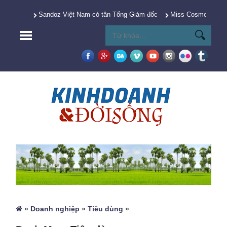
Sandoz Việt Nam có tân Tổng Giám đốc
Miss Cosmo 2025 Y
»
Doanh nghiệp
»
Tiêu dùng
»