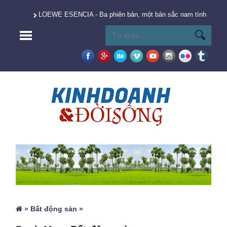
LOEWE ESENCIA - Ba phiên bản, một bản sắc nam tính vượt t
»
Bất động sản
»