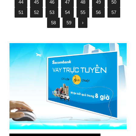
44
45
46
47
48
49
50
51
52
53
54
55
56
57
58
59
›