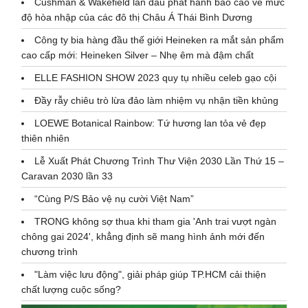
Cushman & Wakefield lần đầu phát hành báo cáo về mức
độ hòa nhập của các đô thị Châu Á Thái Bình Dương
Công ty bia hàng đầu thế giới Heineken ra mắt sản phẩm
cao cấp mới: Heineken Silver – Nhẹ êm mà đậm chất
ELLE FASHION SHOW 2023 quy tụ nhiều celeb gạo cội
Đầy rẫy chiêu trò lừa đảo làm nhiệm vụ nhận tiền khủng
LOEWE Botanical Rainbow: Tứ hương lan tỏa vẻ đẹp
thiên nhiên
Lễ Xuất Phát Chương Trình Thư Viện 2030 Lần Thứ 15 –
Caravan 2030 lần 33
“Cùng P/S Bảo vệ nụ cười Việt Nam”
TRONG không sợ thua khi tham gia 'Anh trai vượt ngàn
chông gai 2024', khẳng định sẽ mang hình ảnh mới đến
chương trình
"Làm việc lưu động", giải pháp giúp TP.HCM cải thiện
chất lượng cuộc sống?