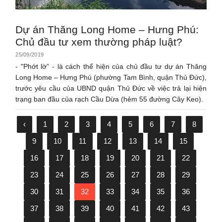
Dự án Thăng Long Home – Hưng Phú:
Chủ đầu tư xem thường pháp luật?
25/09/2019
- "Phớt lờ” - là cách thể hiện của chủ đầu tư dự án Thăng
Long Home – Hưng Phú (phường Tam Bình, quận Thủ Đức),
trước yêu cầu của UBND quận Thủ Đức về việc trả lại hiện
trạng ban đầu của rạch Cầu Dừa (hẻm 55 đường Cây Keo).
‹
1
2
3
4
5
6
7
8
9
10
11
12
13
14
15
16
17
18
19
20
21
22
23
24
25
26
27
28
29
30
31
32
33
34
35
36
37
38
39
40
41
42
43