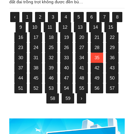
đất đai trồng trọt không được đền bù…
‹
1
2
3
4
5
6
7
8
9
10
11
12
13
14
15
16
17
18
19
20
21
22
23
24
25
26
27
28
29
30
31
32
33
34
35
36
37
38
39
40
41
42
43
44
45
46
47
48
49
50
51
52
53
54
55
56
57
58
59
›