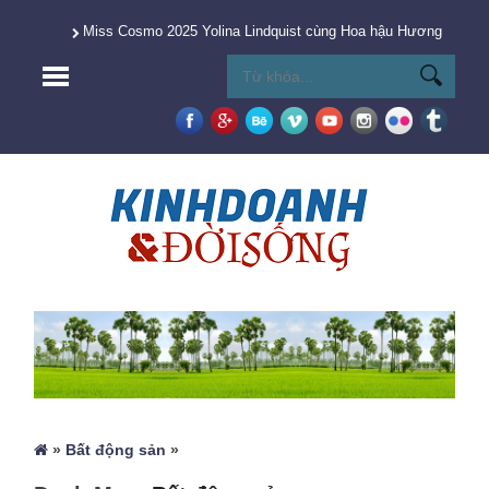
Miss Cosmo 2025 Yolina Lindquist cùng Hoa hậu Hương Giang 
»
Bất động sản
»