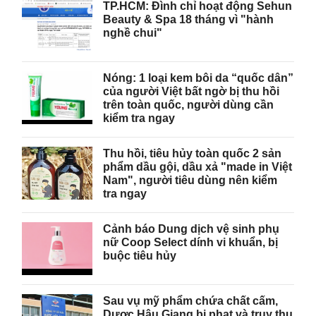
TP.HCM: Đình chỉ hoạt động Sehun
Beauty & Spa 18 tháng vì "hành
nghề chui"
Nóng: 1 loại kem bôi da “quốc dân”
của người Việt bất ngờ bị thu hồi
trên toàn quốc, người dùng cần
kiểm tra ngay
Thu hồi, tiêu hủy toàn quốc 2 sản
phẩm dầu gội, dầu xả "made in Việt
Nam", người tiêu dùng nên kiểm
tra ngay
Cảnh báo Dung dịch vệ sinh phụ
nữ Coop Select dính vi khuẩn, bị
buộc tiêu hủy
Sau vụ mỹ phẩm chứa chất cấm,
Dược Hậu Giang bị phạt và truy thu