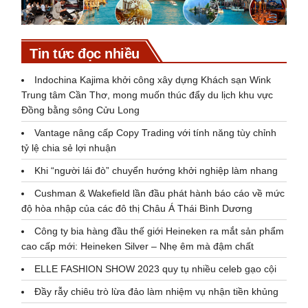
Tin tức đọc nhiều
Indochina Kajima khởi công xây dựng Khách sạn Wink
Trung tâm Cần Thơ, mong muốn thúc đẩy du lịch khu vực
Đồng bằng sông Cửu Long
Vantage nâng cấp Copy Trading với tính năng tùy chỉnh
tỷ lệ chia sẻ lợi nhuận
Khi “người lái đò” chuyển hướng khởi nghiệp làm nhang
Cushman & Wakefield lần đầu phát hành báo cáo về mức
độ hòa nhập của các đô thị Châu Á Thái Bình Dương
Công ty bia hàng đầu thế giới Heineken ra mắt sản phẩm
cao cấp mới: Heineken Silver – Nhẹ êm mà đậm chất
ELLE FASHION SHOW 2023 quy tụ nhiều celeb gạo cội
Đầy rẫy chiêu trò lừa đảo làm nhiệm vụ nhận tiền khủng