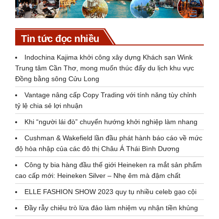
Tin tức đọc nhiều
Indochina Kajima khởi công xây dựng Khách sạn Wink
Trung tâm Cần Thơ, mong muốn thúc đẩy du lịch khu vực
Đồng bằng sông Cửu Long
Vantage nâng cấp Copy Trading với tính năng tùy chỉnh
tỷ lệ chia sẻ lợi nhuận
Khi “người lái đò” chuyển hướng khởi nghiệp làm nhang
Cushman & Wakefield lần đầu phát hành báo cáo về mức
độ hòa nhập của các đô thị Châu Á Thái Bình Dương
Công ty bia hàng đầu thế giới Heineken ra mắt sản phẩm
cao cấp mới: Heineken Silver – Nhẹ êm mà đậm chất
ELLE FASHION SHOW 2023 quy tụ nhiều celeb gạo cội
Đầy rẫy chiêu trò lừa đảo làm nhiệm vụ nhận tiền khủng