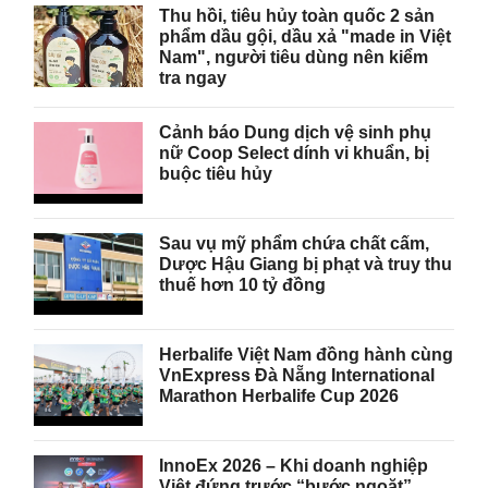
Thu hồi, tiêu hủy toàn quốc 2 sản
phẩm dầu gội, dầu xả "made in Việt
Nam", người tiêu dùng nên kiểm
tra ngay
Cảnh báo Dung dịch vệ sinh phụ
nữ Coop Select dính vi khuẩn, bị
buộc tiêu hủy
Sau vụ mỹ phẩm chứa chất cấm,
Dược Hậu Giang bị phạt và truy thu
thuế hơn 10 tỷ đồng
Herbalife Việt Nam đồng hành cùng
VnExpress Đà Nẵng International
Marathon Herbalife Cup 2026
InnoEx 2026 – Khi doanh nghiệp
Việt đứng trước “bước ngoặt”