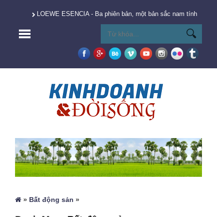
LOEWE ESENCIA - Ba phiên bản, một bản sắc nam tính vượt t
»
Bất động sản
»