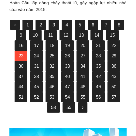
Hoàn Cầu lấp dòng chảy thoát lũ, gây ngập lụt nhiều nhà
cửa vào năm 2018.
‹
1
2
3
4
5
6
7
8
9
10
11
12
13
14
15
16
17
18
19
20
21
22
23
24
25
26
27
28
29
30
31
32
33
34
35
36
37
38
39
40
41
42
43
44
45
46
47
48
49
50
51
52
53
54
55
56
57
58
59
›