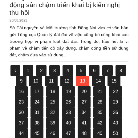
động sản chậm triển khai bị kiến nghị
thu hồi
23/08/2021
Sở Tài nguyên và Môi trường tỉnh Đồng Nai vừa có văn bản
gửi Tổng cục Quản lý đất đai về việc công bố công khai các
trường hợp vi phạm luật đất đai. Trong đó, hầu hết là vi
phạm về chậm tiến độ xây dựng, chậm đóng tiền sử dụng
đất, chậm đưa vào sử dụng…
‹
1
2
3
4
5
6
7
8
9
10
11
12
13
14
15
16
17
18
19
20
21
22
23
24
25
26
27
28
29
30
31
32
33
34
35
36
37
38
39
40
41
42
43
44
45
46
47
48
49
50