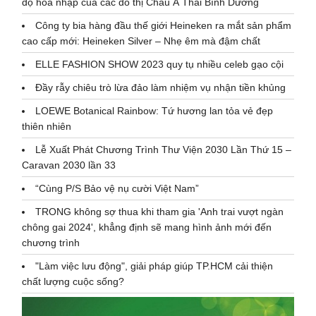
độ hòa nhập của các đô thị Châu Á Thái Bình Dương
Công ty bia hàng đầu thế giới Heineken ra mắt sản phẩm
cao cấp mới: Heineken Silver – Nhẹ êm mà đậm chất
ELLE FASHION SHOW 2023 quy tụ nhiều celeb gạo cội
Đầy rẫy chiêu trò lừa đảo làm nhiệm vụ nhận tiền khủng
LOEWE Botanical Rainbow: Tứ hương lan tỏa vẻ đẹp
thiên nhiên
Lễ Xuất Phát Chương Trình Thư Viện 2030 Lần Thứ 15 –
Caravan 2030 lần 33
“Cùng P/S Bảo vệ nụ cười Việt Nam”
TRONG không sợ thua khi tham gia 'Anh trai vượt ngàn
chông gai 2024', khẳng định sẽ mang hình ảnh mới đến
chương trình
"Làm việc lưu động", giải pháp giúp TP.HCM cải thiện
chất lượng cuộc sống?