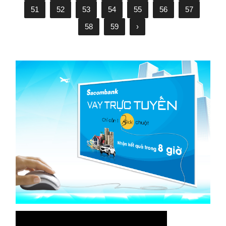
51
52
53
54
55
56
57
58
59
›