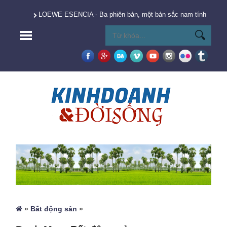
LOEWE ESENCIA - Ba phiên bản, một bản sắc nam tính vượt t
»
Bất động sản
»