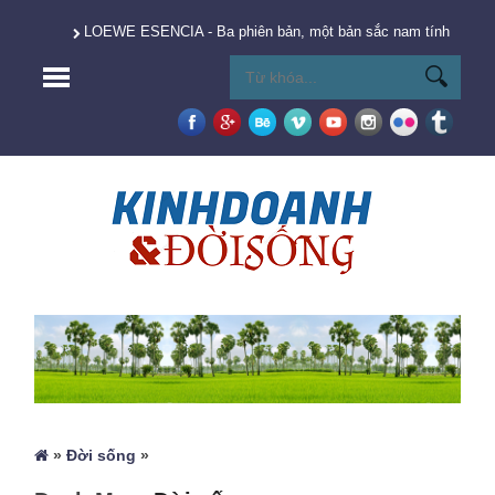
LOEWE ESENCIA - Ba phiên bản, một bản sắc nam tính vượt t
»
Đời sống
»