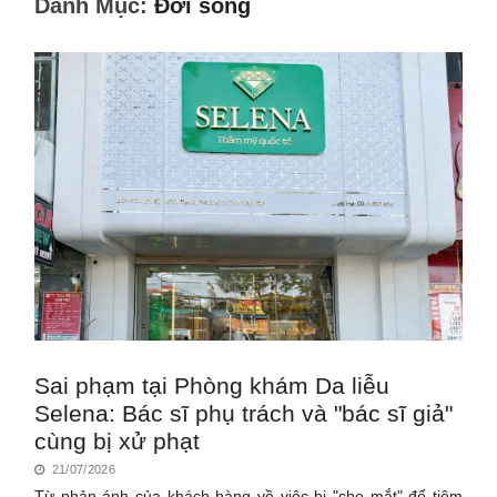
Danh Mục:
Đời sống
Sai phạm tại Phòng khám Da liễu
Selena: Bác sĩ phụ trách và "bác sĩ giả"
cùng bị xử phạt
21/07/2026
Từ phản ánh của khách hàng về việc bị "che mắt" để tiêm