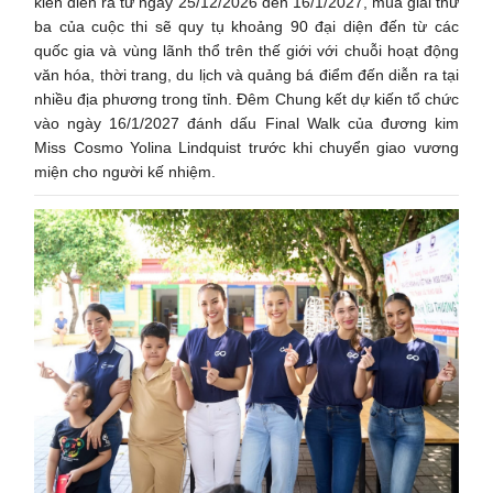
kiến diễn ra từ ngày 25/12/2026 đến 16/1/2027, mùa giải thứ
ba của cuộc thi sẽ quy tụ khoảng 90 đại diện đến từ các
quốc gia và vùng lãnh thổ trên thế giới với chuỗi hoạt động
văn hóa, thời trang, du lịch và quảng bá điểm đến diễn ra tại
nhiều địa phương trong tỉnh. Đêm Chung kết dự kiến tổ chức
vào ngày 16/1/2027 đánh dấu Final Walk của đương kim
Miss Cosmo Yolina Lindquist trước khi chuyển giao vương
miện cho người kế nhiệm.