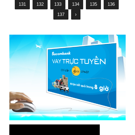
131
132
133
134
135
136
137
›