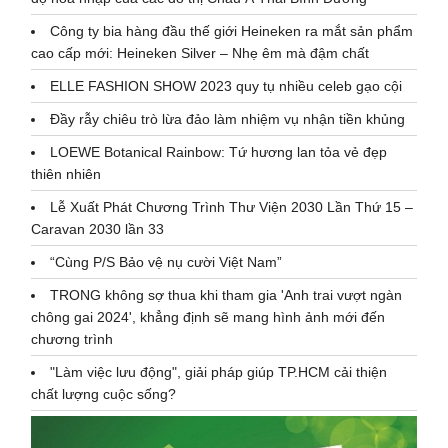
Công ty bia hàng đầu thế giới Heineken ra mắt sản phẩm
cao cấp mới: Heineken Silver – Nhẹ êm mà đậm chất
ELLE FASHION SHOW 2023 quy tụ nhiều celeb gạo cội
Đầy rẫy chiêu trò lừa đảo làm nhiệm vụ nhận tiền khủng
LOEWE Botanical Rainbow: Tứ hương lan tỏa vẻ đẹp
thiên nhiên
Lễ Xuất Phát Chương Trình Thư Viện 2030 Lần Thứ 15 –
Caravan 2030 lần 33
“Cùng P/S Bảo vệ nụ cười Việt Nam”
TRONG không sợ thua khi tham gia 'Anh trai vượt ngàn
chông gai 2024', khẳng định sẽ mang hình ảnh mới đến
chương trình
"Làm việc lưu động", giải pháp giúp TP.HCM cải thiện
chất lượng cuộc sống?