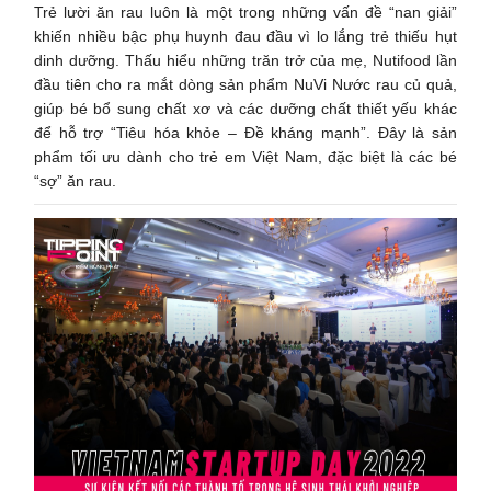
Trẻ lười ăn rau luôn là một trong những vấn đề “nan giải”
khiến nhiều bậc phụ huynh đau đầu vì lo lắng trẻ thiếu hụt
dinh dưỡng. Thấu hiểu những trăn trở của mẹ, Nutifood lần
đầu tiên cho ra mắt dòng sản phẩm NuVi Nước rau củ quả,
giúp bé bổ sung chất xơ và các dưỡng chất thiết yếu khác
để hỗ trợ “Tiêu hóa khỏe – Đề kháng mạnh”. Đây là sản
phẩm tối ưu dành cho trẻ em Việt Nam, đặc biệt là các bé
“sợ” ăn rau.