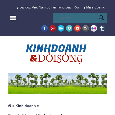
Sandoz Việt Nam có tân Tổng Giám đốc
Miss Cosmo 2025 Y
»
Kinh doanh
»