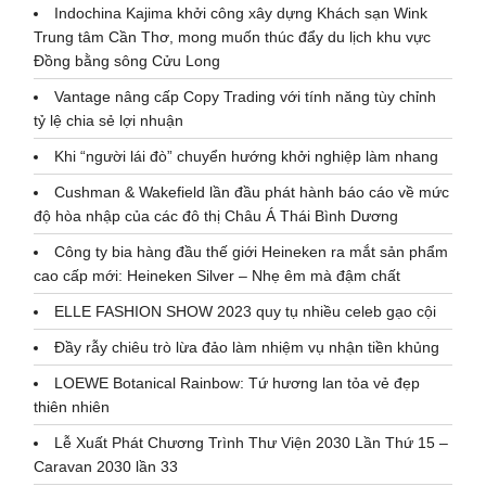
Indochina Kajima khởi công xây dựng Khách sạn Wink
Trung tâm Cần Thơ, mong muốn thúc đẩy du lịch khu vực
Đồng bằng sông Cửu Long
Vantage nâng cấp Copy Trading với tính năng tùy chỉnh
tỷ lệ chia sẻ lợi nhuận
Khi “người lái đò” chuyển hướng khởi nghiệp làm nhang
Cushman & Wakefield lần đầu phát hành báo cáo về mức
độ hòa nhập của các đô thị Châu Á Thái Bình Dương
Công ty bia hàng đầu thế giới Heineken ra mắt sản phẩm
cao cấp mới: Heineken Silver – Nhẹ êm mà đậm chất
ELLE FASHION SHOW 2023 quy tụ nhiều celeb gạo cội
Đầy rẫy chiêu trò lừa đảo làm nhiệm vụ nhận tiền khủng
LOEWE Botanical Rainbow: Tứ hương lan tỏa vẻ đẹp
thiên nhiên
Lễ Xuất Phát Chương Trình Thư Viện 2030 Lần Thứ 15 –
Caravan 2030 lần 33