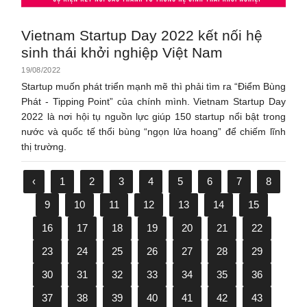
Vietnam Startup Day 2022 kết nối hệ
sinh thái khởi nghiệp Việt Nam
19/08/2022
Startup muốn phát triển mạnh mẽ thì phải tìm ra “Điểm Bùng
Phát - Tipping Point” của chính mình. Vietnam Startup Day
2022 là nơi hội tụ nguồn lực giúp 150 startup nổi bật trong
nước và quốc tế thổi bùng “ngọn lửa hoang” để chiếm lĩnh
thị trường.
‹
1
2
3
4
5
6
7
8
9
10
11
12
13
14
15
16
17
18
19
20
21
22
23
24
25
26
27
28
29
30
31
32
33
34
35
36
37
38
39
40
41
42
43