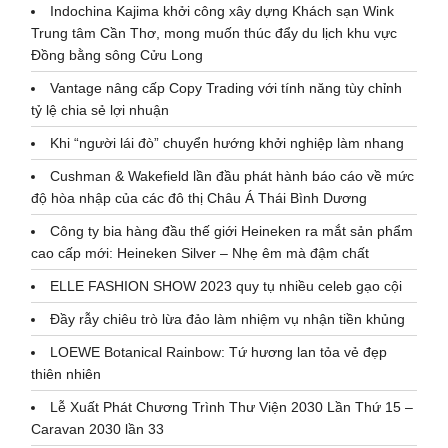
Indochina Kajima khởi công xây dựng Khách sạn Wink
Trung tâm Cần Thơ, mong muốn thúc đẩy du lịch khu vực
Đồng bằng sông Cửu Long
Vantage nâng cấp Copy Trading với tính năng tùy chỉnh
tỷ lệ chia sẻ lợi nhuận
Khi “người lái đò” chuyển hướng khởi nghiệp làm nhang
Cushman & Wakefield lần đầu phát hành báo cáo về mức
độ hòa nhập của các đô thị Châu Á Thái Bình Dương
Công ty bia hàng đầu thế giới Heineken ra mắt sản phẩm
cao cấp mới: Heineken Silver – Nhẹ êm mà đậm chất
ELLE FASHION SHOW 2023 quy tụ nhiều celeb gạo cội
Đầy rẫy chiêu trò lừa đảo làm nhiệm vụ nhận tiền khủng
LOEWE Botanical Rainbow: Tứ hương lan tỏa vẻ đẹp
thiên nhiên
Lễ Xuất Phát Chương Trình Thư Viện 2030 Lần Thứ 15 –
Caravan 2030 lần 33