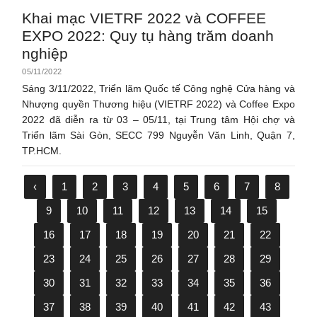
Khai mạc VIETRF 2022 và COFFEE
EXPO 2022: Quy tụ hàng trăm doanh
nghiệp
05/11/2022
Sáng 3/11/2022, Triển lãm Quốc tế Công nghệ Cửa hàng và
Nhượng quyền Thương hiệu (VIETRF 2022) và Coffee Expo
2022 đã diễn ra từ 03 – 05/11, tại Trung tâm Hội chợ và
Triển lãm Sài Gòn, SECC 799 Nguyễn Văn Linh, Quận 7,
TP.HCM.
‹
1
2
3
4
5
6
7
8
9
10
11
12
13
14
15
16
17
18
19
20
21
22
23
24
25
26
27
28
29
30
31
32
33
34
35
36
37
38
39
40
41
42
43