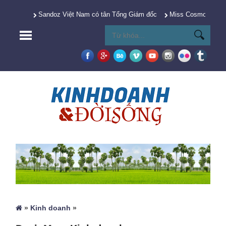
Sandoz Việt Nam có tân Tổng Giám đốc
Miss Cosmo 2025 Y
»
Kinh doanh
»