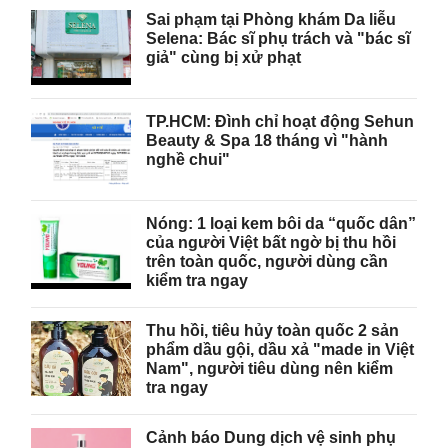
Sai phạm tại Phòng khám Da liễu
Selena: Bác sĩ phụ trách và "bác sĩ
giả" cùng bị xử phạt
TP.HCM: Đình chỉ hoạt động Sehun
Beauty & Spa 18 tháng vì "hành
nghề chui"
Nóng: 1 loại kem bôi da “quốc dân”
của người Việt bất ngờ bị thu hồi
trên toàn quốc, người dùng cần
kiểm tra ngay
Thu hồi, tiêu hủy toàn quốc 2 sản
phẩm dầu gội, dầu xả "made in Việt
Nam", người tiêu dùng nên kiểm
tra ngay
Cảnh báo Dung dịch vệ sinh phụ