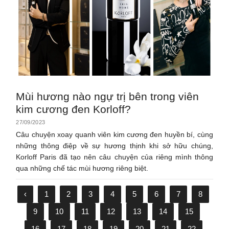
Mùi hương nào ngự trị bên trong viên
kim cương đen Korloff?
27/09/2023
Câu chuyện xoay quanh viên kim cương đen huyền bí, cùng
những thông điệp về sự hương thịnh khi sở hữu chúng,
Korloff Paris đã tạo nên câu chuyện của riêng mình thông
qua những chế tác mùi hương riêng biệt.
‹
1
2
3
4
5
6
7
8
9
10
11
12
13
14
15
16
17
18
19
20
21
22