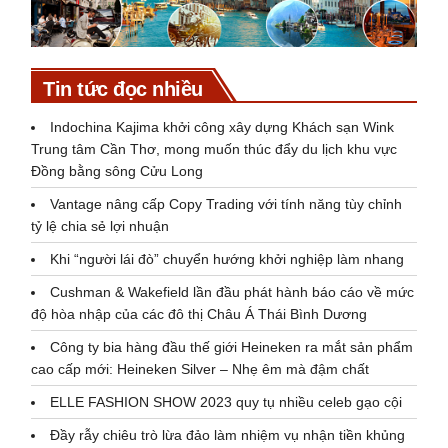
Tin tức đọc nhiều
Indochina Kajima khởi công xây dựng Khách sạn Wink
Trung tâm Cần Thơ, mong muốn thúc đẩy du lịch khu vực
Đồng bằng sông Cửu Long
Vantage nâng cấp Copy Trading với tính năng tùy chỉnh
tỷ lệ chia sẻ lợi nhuận
Khi “người lái đò” chuyển hướng khởi nghiệp làm nhang
Cushman & Wakefield lần đầu phát hành báo cáo về mức
độ hòa nhập của các đô thị Châu Á Thái Bình Dương
Công ty bia hàng đầu thế giới Heineken ra mắt sản phẩm
cao cấp mới: Heineken Silver – Nhẹ êm mà đậm chất
ELLE FASHION SHOW 2023 quy tụ nhiều celeb gạo cội
Đầy rẫy chiêu trò lừa đảo làm nhiệm vụ nhận tiền khủng