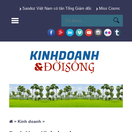
Sandoz Việt Nam có tân Tổng Giám đốc
Miss Cosmo 2025 Y
»
Kinh doanh
»