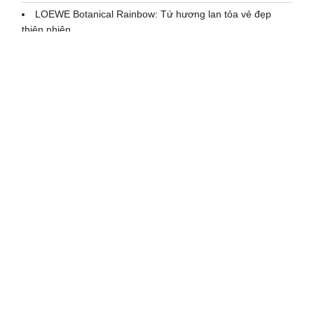
LOEWE Botanical Rainbow: Tứ hương lan tỏa vẻ đẹp
thiên nhiên
Lễ Xuất Phát Chương Trình Thư Viện 2030 Lần Thứ 15 –
Caravan 2030 lần 33
“Cùng P/S Bảo vệ nụ cười Việt Nam”
TRONG không sợ thua khi tham gia 'Anh trai vượt ngàn
chông gai 2024', khẳng định sẽ mang hình ảnh mới đến
chương trình
"Làm việc lưu động", giải pháp giúp TP.HCM cải thiện
chất lượng cuộc sống?