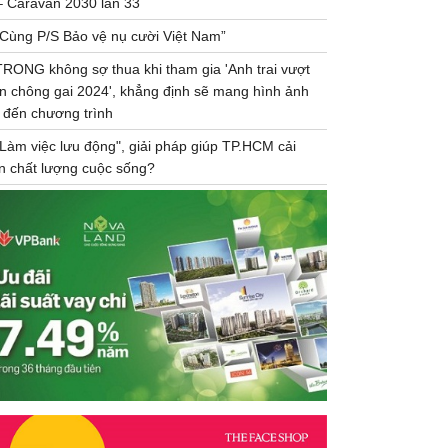
– Caravan 2030 lần 33
“Cùng P/S Bảo vệ nụ cười Việt Nam”
TRONG không sợ thua khi tham gia 'Anh trai vượt
n chông gai 2024', khẳng định sẽ mang hình ảnh
 đến chương trình
"Làm việc lưu động", giải pháp giúp TP.HCM cải
ện chất lượng cuộc sống?