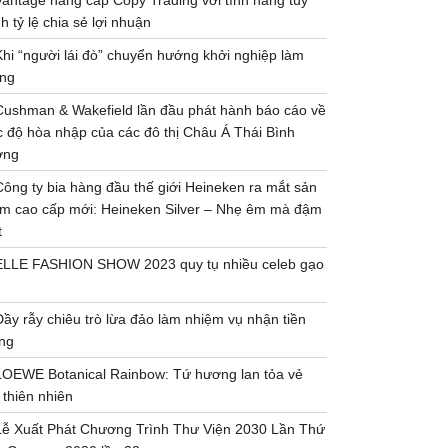
Vantage nâng cấp Copy Trading với tính năng tùy
h tỷ lệ chia sẻ lợi nhuận
Khi “người lái đò” chuyển hướng khởi nghiệp làm
ng
Cushman & Wakefield lần đầu phát hành báo cáo về
 độ hòa nhập của các đô thị Châu Á Thái Bình
ơng
Công ty bia hàng đầu thế giới Heineken ra mắt sản
m cao cấp mới: Heineken Silver – Nhẹ êm mà đậm
t
ELLE FASHION SHOW 2023 quy tụ nhiều celeb gạo
Đầy rẫy chiêu trò lừa đảo làm nhiệm vụ nhận tiền
ng
LOEWE Botanical Rainbow: Tứ hương lan tỏa vẻ
 thiên nhiên
Lễ Xuất Phát Chương Trình Thư Viện 2030 Lần Thứ