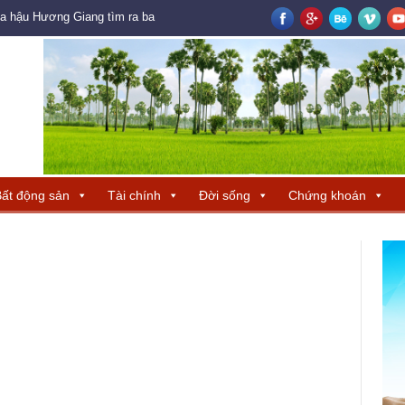
oa hậu Hương Giang tìm ra ba đại diện Trung Quốc – Hong Kong – Macau đ
ất động sản
Tài chính
Đời sống
Chứng khoán