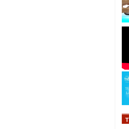
Lấp lánh tựa làn hương Moschino
Toy 2 Pearl
22/08/2024
T