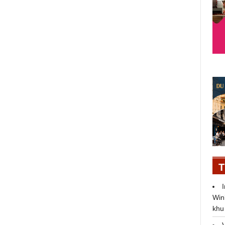
SCG chính thức phát động học
bổng Sharing the Dream 2024,
thúc đẩy hành trình 17 năm trao
quyền cho thế hệ xanh - vững
bước tương lai
19/08/2024
T
Win
khu