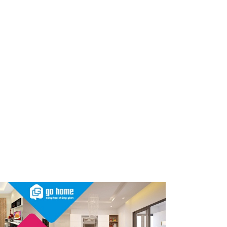
dùng cần kiểm tra ngay
Thu hồi, tiêu hủy toàn quốc 2
sản phẩm dầu gội, dầu xả
"made in Việt Nam", người tiêu
dùng nên kiểm tra ngay
Cảnh báo Dung dịch vệ sinh
phụ nữ Coop Select dính vi
khuẩn, bị buộc tiêu hủy
Sau vụ mỹ phẩm chứa chất
cấm, Dược Hậu Giang bị phạt
và truy thu thuế hơn 10 tỷ
đồng