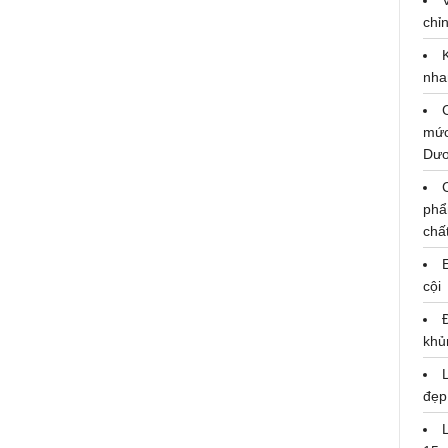
chỉn
nha
mức
Dư
phẩ
chấ
cội
Khởi động GrowthVerse Summit
2024: Cú hích mạnh mẽ thúc đẩy
khủ
i
tăng trưởng cho doanh nghiệp
Việt
đẹp
16/08/2024