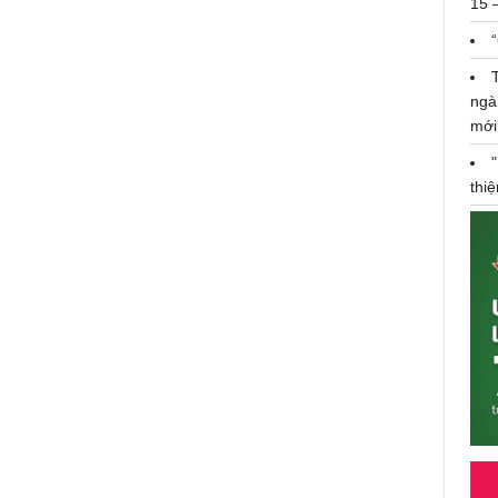
15 
ngà
mới
thi
Hệ thống A Mẫn Sài Gòn công
khai bán hàng nhái giá siêu rẻ