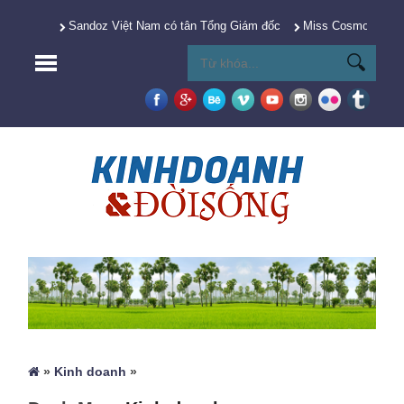
Sandoz Việt Nam có tân Tổng Giám đốc
Miss Cosmo 2025 Y
»
Kinh doanh
»