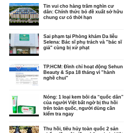
Tin vui cho hàng trăm nghìn cư
dân: Chính thức bỏ đề xuất sở hữu
chung cư có thời hạn
Sai phạm tại Phòng khám Da liễu
Selena: Bác sĩ phụ trách và "bác sĩ
giả" cùng bị xử phạt
TP.HCM: Đình chỉ hoạt động Sehun
Beauty & Spa 18 tháng vì "hành
nghề chui"
Nóng: 1 loại kem bôi da “quốc dân”
của người Việt bất ngờ bị thu hồi
trên toàn quốc, người dùng cần
kiểm tra ngay
Thu hồi, tiêu hủy toàn quốc 2 sản