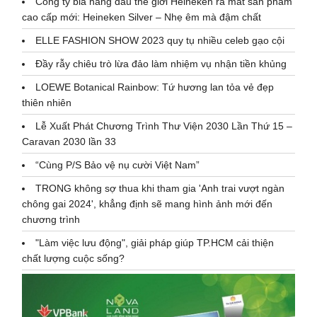
Công ty bia hàng đầu thế giới Heineken ra mắt sản phẩm
cao cấp mới: Heineken Silver – Nhẹ êm mà đậm chất
ELLE FASHION SHOW 2023 quy tụ nhiều celeb gạo cội
Đầy rẫy chiêu trò lừa đảo làm nhiệm vụ nhận tiền khủng
LOEWE Botanical Rainbow: Tứ hương lan tỏa vẻ đẹp
thiên nhiên
Lễ Xuất Phát Chương Trình Thư Viện 2030 Lần Thứ 15 –
Caravan 2030 lần 33
“Cùng P/S Bảo vệ nụ cười Việt Nam”
TRONG không sợ thua khi tham gia 'Anh trai vượt ngàn
chông gai 2024', khẳng định sẽ mang hình ảnh mới đến
chương trình
"Làm việc lưu động", giải pháp giúp TP.HCM cải thiện
chất lượng cuộc sống?