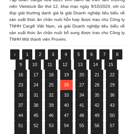
niên Vietstock lần thứ 12, khai mạc ngày 9/10/2024, với cú
đúp giải thưởng danh giá là giải Doanh nghiệp tiêu biểu về
sản xuất thức ăn chăn nuôi hỗn hợp được trao cho Công ty
TNHH Cargill Việt Nam, và giải Doanh nghiệp tiêu biểu về
sản xuất thức ăn chăn nuôi bổ sung được trao cho Công ty
TNHH Một thành viên Provimi.
‹
1
2
3
4
5
6
7
8
9
10
11
12
13
14
15
16
17
18
19
20
21
22
23
24
25
26
27
28
29
30
31
32
33
34
35
36
37
38
39
40
41
42
43
44
45
46
47
48
49
50
51
52
53
54
55
56
57