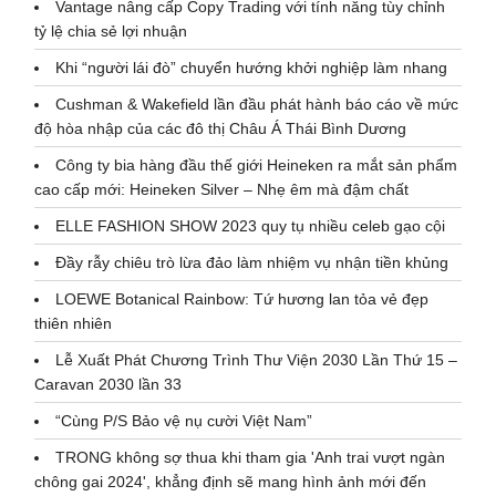
Vantage nâng cấp Copy Trading với tính năng tùy chỉnh
tỷ lệ chia sẻ lợi nhuận
Khi “người lái đò” chuyển hướng khởi nghiệp làm nhang
Cushman & Wakefield lần đầu phát hành báo cáo về mức
độ hòa nhập của các đô thị Châu Á Thái Bình Dương
Công ty bia hàng đầu thế giới Heineken ra mắt sản phẩm
cao cấp mới: Heineken Silver – Nhẹ êm mà đậm chất
ELLE FASHION SHOW 2023 quy tụ nhiều celeb gạo cội
Đầy rẫy chiêu trò lừa đảo làm nhiệm vụ nhận tiền khủng
LOEWE Botanical Rainbow: Tứ hương lan tỏa vẻ đẹp
thiên nhiên
Lễ Xuất Phát Chương Trình Thư Viện 2030 Lần Thứ 15 –
Caravan 2030 lần 33
“Cùng P/S Bảo vệ nụ cười Việt Nam”
TRONG không sợ thua khi tham gia 'Anh trai vượt ngàn
chông gai 2024', khẳng định sẽ mang hình ảnh mới đến