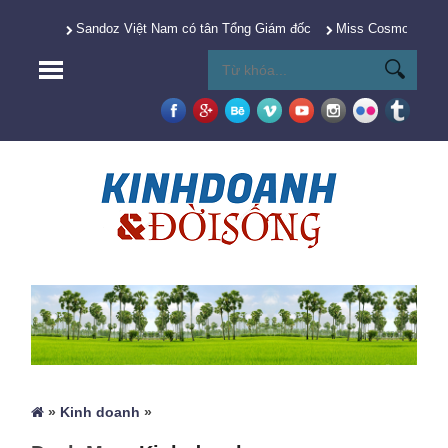
Sandoz Việt Nam có tân Tổng Giám đốc
Miss Cosmo 2025 Y
»
Kinh doanh
»