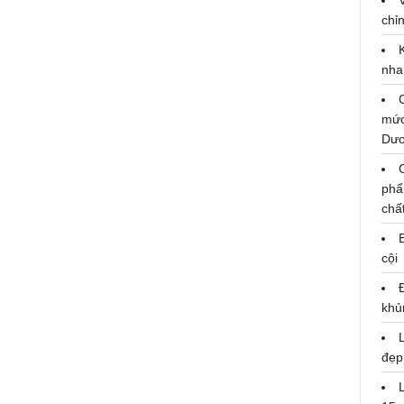
chỉn
nha
mức
Rộng mở cánh cửa du học tại
Dư
Ngày hội giáo dục New Zealand
2024 do chính phủ New Zealand
phẩ
tổ chức
chấ
24/09/2024
cội
khủ
đẹp