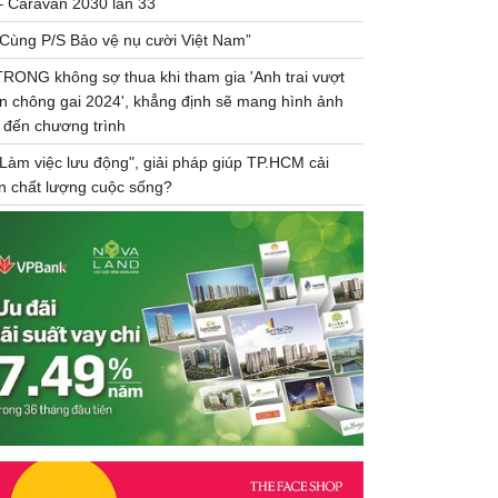
– Caravan 2030 lần 33
“Cùng P/S Bảo vệ nụ cười Việt Nam”
TRONG không sợ thua khi tham gia 'Anh trai vượt
n chông gai 2024', khẳng định sẽ mang hình ảnh
 đến chương trình
"Làm việc lưu động", giải pháp giúp TP.HCM cải
ện chất lượng cuộc sống?