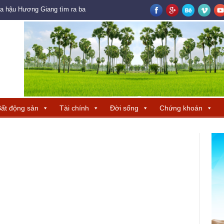
oa hậu Hương Giang tìm ra ba đại diện Trung Quốc – Hong Kong – Macau đ
ất động sản
Tài chính
Đời sống
Chứng khoán