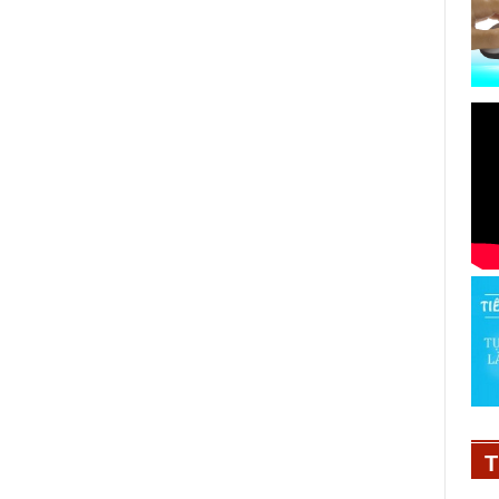
i
VUS nhận cú đúp giải thưởng
danh giá tại APEA 2024
08/10/2024
T