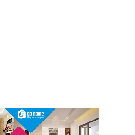
dùng cần kiểm tra ngay
Thu hồi, tiêu hủy toàn quốc 2
sản phẩm dầu gội, dầu xả
"made in Việt Nam", người tiêu
dùng nên kiểm tra ngay
Cảnh báo Dung dịch vệ sinh
phụ nữ Coop Select dính vi
khuẩn, bị buộc tiêu hủy
Sau vụ mỹ phẩm chứa chất
cấm, Dược Hậu Giang bị phạt
và truy thu thuế hơn 10 tỷ
đồng