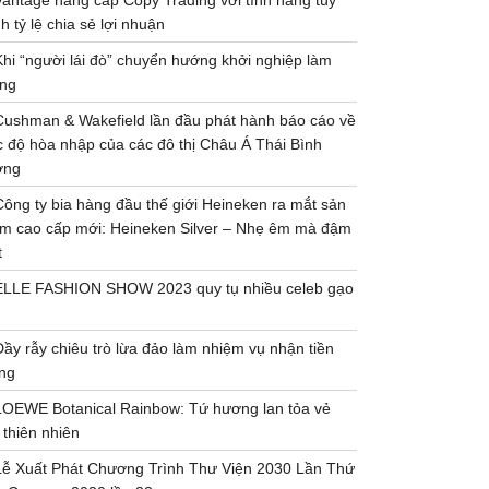
Vantage nâng cấp Copy Trading với tính năng tùy
h tỷ lệ chia sẻ lợi nhuận
Khi “người lái đò” chuyển hướng khởi nghiệp làm
ng
Cushman & Wakefield lần đầu phát hành báo cáo về
 độ hòa nhập của các đô thị Châu Á Thái Bình
ơng
Công ty bia hàng đầu thế giới Heineken ra mắt sản
m cao cấp mới: Heineken Silver – Nhẹ êm mà đậm
t
ELLE FASHION SHOW 2023 quy tụ nhiều celeb gạo
Đầy rẫy chiêu trò lừa đảo làm nhiệm vụ nhận tiền
ng
LOEWE Botanical Rainbow: Tứ hương lan tỏa vẻ
 thiên nhiên
Lễ Xuất Phát Chương Trình Thư Viện 2030 Lần Thứ