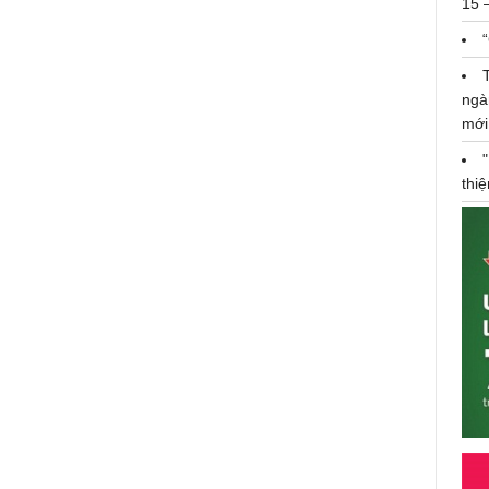
15 
ngà
mới
thi
Nutifood nắm giữ 51% cổ phần