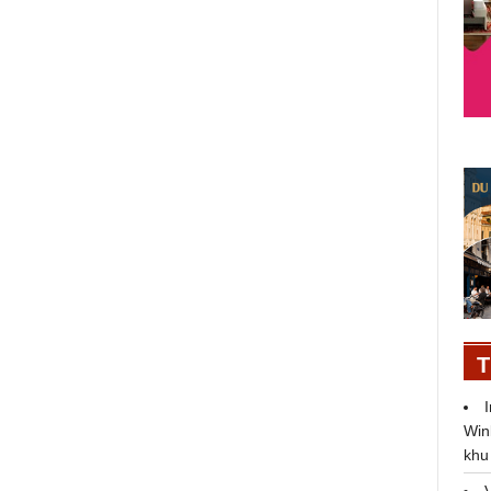
c
Sự tái hiện thời kỳ hoàng kim của
nước hoa Pháp
26/09/2024
T
Win
khu