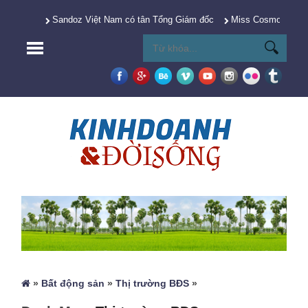
Sandoz Việt Nam có tân Tổng Giám đốc
Miss Cosmo 2025 Y
»
Bất động sản
»
Thị trường BĐS
»