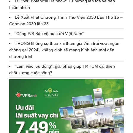
LOEWE Botanical Rainbow: Tứ hương lan tỏa vẻ đẹp
thiên nhiên
Lễ Xuất Phát Chương Trình Thư Viện 2030 Lần Thứ 15 –
Caravan 2030 lần 33
“Cùng P/S Bảo vệ nụ cười Việt Nam”
TRONG không sợ thua khi tham gia 'Anh trai vượt ngàn
chông gai 2024', khẳng định sẽ mang hình ảnh mới đến
chương trình
"Làm việc lưu động", giải pháp giúp TP.HCM cải thiện
chất lượng cuộc sống?