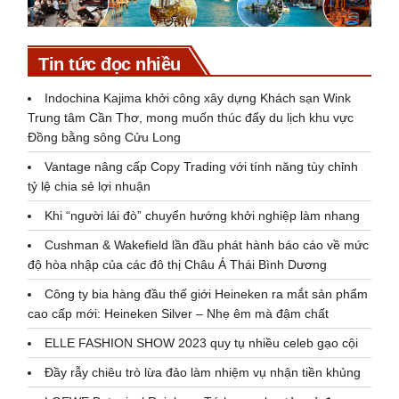
Tin tức đọc nhiều
Indochina Kajima khởi công xây dựng Khách sạn Wink
Trung tâm Cần Thơ, mong muốn thúc đẩy du lịch khu vực
Đồng bằng sông Cửu Long
Vantage nâng cấp Copy Trading với tính năng tùy chỉnh
tỷ lệ chia sẻ lợi nhuận
Khi “người lái đò” chuyển hướng khởi nghiệp làm nhang
Cushman & Wakefield lần đầu phát hành báo cáo về mức
độ hòa nhập của các đô thị Châu Á Thái Bình Dương
Công ty bia hàng đầu thế giới Heineken ra mắt sản phẩm
cao cấp mới: Heineken Silver – Nhẹ êm mà đậm chất
ELLE FASHION SHOW 2023 quy tụ nhiều celeb gạo cội
Đầy rẫy chiêu trò lừa đảo làm nhiệm vụ nhận tiền khủng