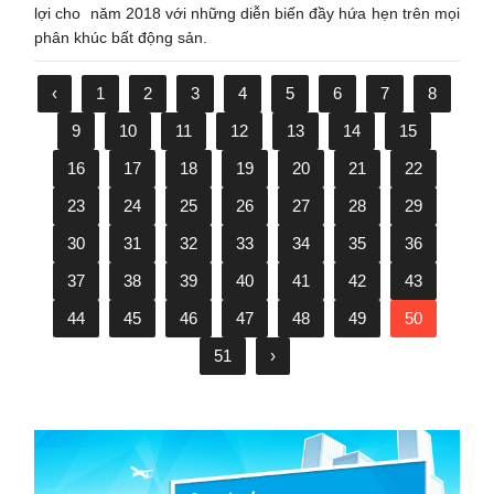
lợi cho năm 2018 với những diễn biến đầy hứa hẹn trên mọi
phân khúc bất động sản.
‹
1
2
3
4
5
6
7
8
9
10
11
12
13
14
15
16
17
18
19
20
21
22
23
24
25
26
27
28
29
30
31
32
33
34
35
36
37
38
39
40
41
42
43
44
45
46
47
48
49
50
51
›