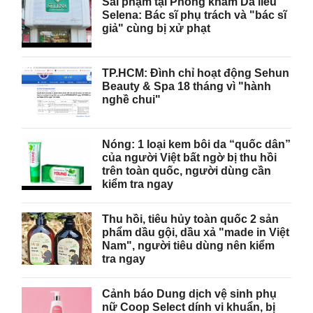
Sai phạm tại Phòng khám Da liễu
Selena: Bác sĩ phụ trách và "bác sĩ
giả" cùng bị xử phạt
TP.HCM: Đình chỉ hoạt động Sehun
Beauty & Spa 18 tháng vì "hành
nghề chui"
Nóng: 1 loại kem bôi da “quốc dân”
của người Việt bất ngờ bị thu hồi
trên toàn quốc, người dùng cần
kiểm tra ngay
Thu hồi, tiêu hủy toàn quốc 2 sản
phẩm dầu gội, dầu xả "made in Việt
Nam", người tiêu dùng nên kiểm
tra ngay
Cảnh báo Dung dịch vệ sinh phụ
nữ Coop Select dính vi khuẩn, bị