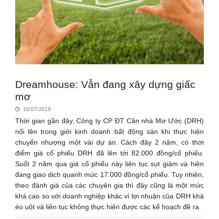
Dreamhouse: Vẫn đang xây dựng giấc
mơ
10/07/2018
Thời gian gần đây, Công ty CP ĐT Căn nhà Mơ Ước (DRH)
nổi lên trong giới kinh doanh bất động sản khi thực hiện
chuyển nhượng một vài dự án. Cách đây 2 năm, có thời
điểm giá cổ phiếu DRH đã lên tới 82.000 đồng/cổ phiếu.
Suốt 2 năm qua giá cổ phiếu này liên tục sụt giảm và hiện
đang giao dịch quanh mức 17.000 đồng/cổ phiếu. Tuy nhiên,
theo đánh giá của các chuyên gia thì đây cũng là một mức
khá cao so với doanh nghiệp khác vì lợi nhuận của DRH khá
èo uột và liên tục không thực hiện được các kế hoạch đề ra.