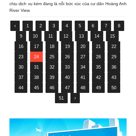
chịu dịch vụ kém đang là nỗi bức xúc của cư dân Hoàng Anh
River View.
‹
1
2
3
4
5
6
7
8
9
10
11
12
13
14
15
16
17
18
19
20
21
22
23
24
25
26
27
28
29
30
31
32
33
34
35
36
37
38
39
40
41
42
43
44
45
46
47
48
49
50
51
›