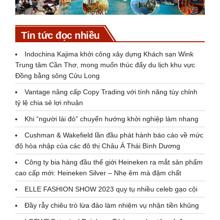
Tin tức đọc nhiều
Indochina Kajima khởi công xây dựng Khách sạn Wink
Trung tâm Cần Thơ, mong muốn thúc đẩy du lịch khu vực
Đồng bằng sông Cửu Long
Vantage nâng cấp Copy Trading với tính năng tùy chỉnh
tỷ lệ chia sẻ lợi nhuận
Khi “người lái đò” chuyển hướng khởi nghiệp làm nhang
Cushman & Wakefield lần đầu phát hành báo cáo về mức
độ hòa nhập của các đô thị Châu Á Thái Bình Dương
Công ty bia hàng đầu thế giới Heineken ra mắt sản phẩm
cao cấp mới: Heineken Silver – Nhẹ êm mà đậm chất
ELLE FASHION SHOW 2023 quy tụ nhiều celeb gạo cội
Đầy rẫy chiêu trò lừa đảo làm nhiệm vụ nhận tiền khủng