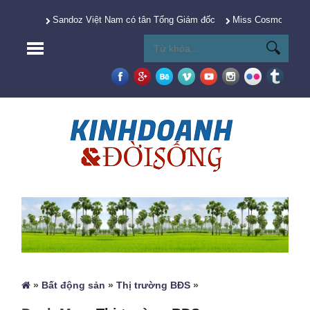
Sandoz Việt Nam có tân Tổng Giám đốc
Miss Cosmo 2025 Y
»
Bất động sản
»
Thị trường BĐS
»