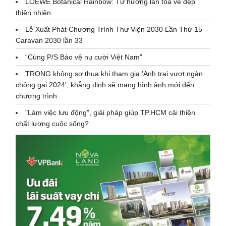
LOEWE Botanical Rainbow: Tứ hương lan tỏa vẻ đẹp
thiên nhiên
Lễ Xuất Phát Chương Trình Thư Viện 2030 Lần Thứ 15 –
Caravan 2030 lần 33
“Cùng P/S Bảo vệ nụ cười Việt Nam”
TRONG không sợ thua khi tham gia 'Anh trai vượt ngàn
chông gai 2024', khẳng định sẽ mang hình ảnh mới đến
chương trình
"Làm việc lưu động", giải pháp giúp TP.HCM cải thiện
chất lượng cuộc sống?