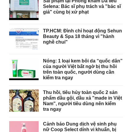
Sai phạm tại Phòng khám Da liễu
Selena: Bác sĩ phụ trách và "bác sĩ
giả" cùng bị xử phạt
TP.HCM: Đình chỉ hoạt động Sehun
Beauty & Spa 18 tháng vì "hành
nghề chui"
Nóng: 1 loại kem bôi da “quốc dân”
của người Việt bất ngờ bị thu hồi
trên toàn quốc, người dùng cần
kiểm tra ngay
Thu hồi, tiêu hủy toàn quốc 2 sản
phẩm dầu gội, dầu xả "made in Việt
Nam", người tiêu dùng nên kiểm
tra ngay
Cảnh báo Dung dịch vệ sinh phụ
nữ Coop Select dính vi khuẩn, bị