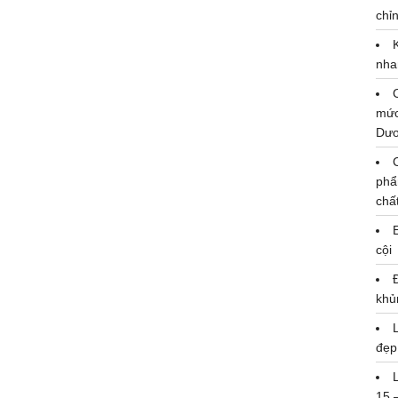
chỉn
nha
mức
Dư
phẩ
chấ
cội
khủ
đẹp
15 