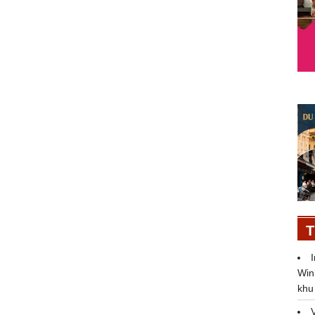
T
Win
khu