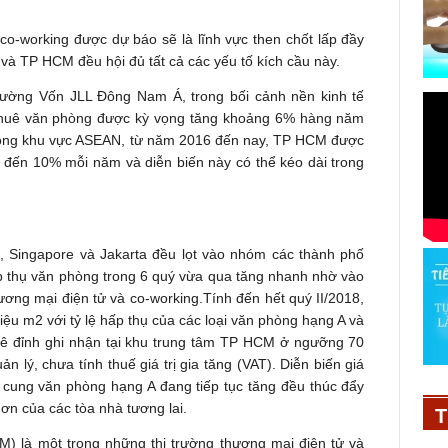
co-working được dự báo sẽ là lĩnh vực then chốt lấp đầy
à TP HCM đều hội đủ tất cả các yếu tố kích cầu này.
rường Vốn JLL Đông Nam Á, trong bối cảnh nền kinh tế
thuê văn phòng được kỳ vọng tăng khoảng 6% hàng năm
phòng khu vực ASEAN, từ năm 2016 đến nay, TP HCM được
 đến 10% mỗi năm và diễn biến này có thể kéo dài trong
, Singapore và Jakarta đều lọt vào nhóm các thành phố
p thụ văn phòng trong 6 quý vừa qua tăng nhanh nhờ vào
ơng mại điện tử và co-working.Tính đến hết quý II/2018,
iệu m2 với tỷ lệ hấp thụ của các loại văn phòng hạng A và
uê đỉnh ghi nhận tại khu trung tâm TP HCM ở ngưỡng 70
lý, chưa tính thuế giá trị gia tăng (VAT). Diễn biến giá
n cung văn phòng hạng A đang tiếp tục tăng đều thúc đẩy
ơn của các tòa nhà tương lai.
T
M) là một trong những thị trường thương mại điện tử và