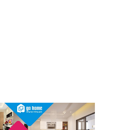
Nóng: 1 loại kem bôi da “quốc
dân” của người Việt bất ngờ bị
thu hồi trên toàn quốc, người
dùng cần kiểm tra ngay
Thu hồi, tiêu hủy toàn quốc 2
sản phẩm dầu gội, dầu xả
"made in Việt Nam", người tiêu
dùng nên kiểm tra ngay
Cảnh báo Dung dịch vệ sinh
phụ nữ Coop Select dính vi
khuẩn, bị buộc tiêu hủy