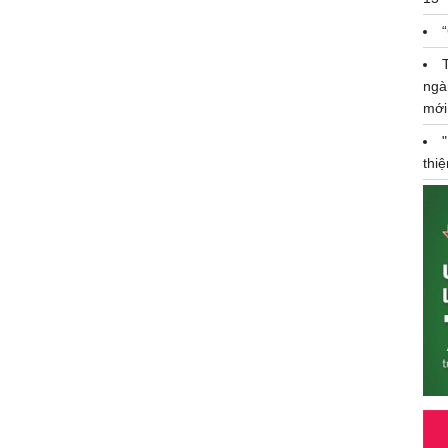
ngà
mới
thi