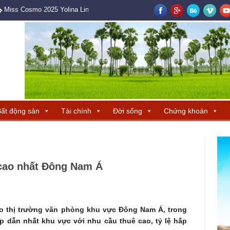
Miss Cosmo 2025 Yolina Lindquist cùng Hoa hậu Hương Giang tìm ra ba 
ất động sản
Tài chính
Đời sống
Chứng khoán
cao nhất Đông Nam Á
o thị trường văn phòng khu vực Đông Nam Á, trong
p dẫn nhất khu vực với nhu cầu thuê cao, tỷ lệ hấp