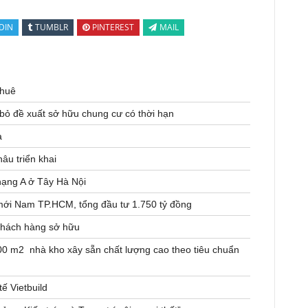
DIN
TUMBLR
PINTEREST
MAIL
thuê
 bỏ đề xuất sở hữu chung cư có thời hạn
a
âu triển khai
hạng A ở Tây Hà Nội
mới Nam TP.HCM, tổng đầu tư 1.750 tỷ đồng
khách hàng sở hữu
0 m2 nhà kho xây sẵn chất lượng cao theo tiêu chuẩn
ế Vietbuild