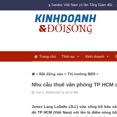
Sandoz Việt Nam có tân Tổng Giám đốc
Trang chủ
Thời sự
Kinh doanh
B
»
Bất động sản
»
Thị trường BĐS
»
Nhu cầu thuê văn phòng TP HCM 
Thứ 5, 30/08/2018 16:29:42 PM
Jones Lang LaSalle (JLL) vừa công bố báo cá
đó TP HCM (Việt Nam) nổi lên là điểm nóng hấ