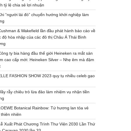
h tỷ lệ chia sẻ lợi nhuận
Khi “người lái đò” chuyển hướng khởi nghiệp làm
ng
Cushman & Wakefield lần đầu phát hành báo cáo về
 độ hòa nhập của các đô thị Châu Á Thái Bình
ơng
Công ty bia hàng đầu thế giới Heineken ra mắt sản
m cao cấp mới: Heineken Silver – Nhẹ êm mà đậm
t
ELLE FASHION SHOW 2023 quy tụ nhiều celeb gạo
Đầy rẫy chiêu trò lừa đảo làm nhiệm vụ nhận tiền
ng
LOEWE Botanical Rainbow: Tứ hương lan tỏa vẻ
 thiên nhiên
Lễ Xuất Phát Chương Trình Thư Viện 2030 Lần Thứ
– Caravan 2030 lần 33