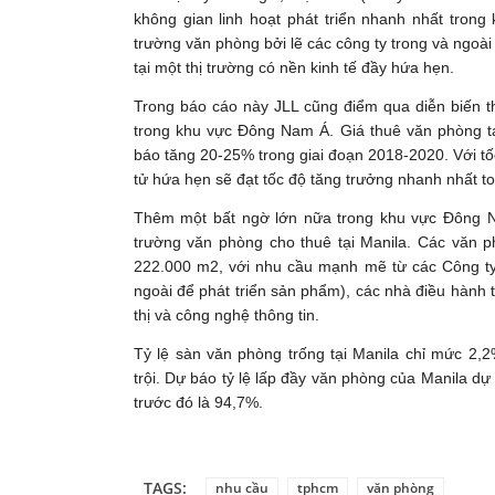
không gian linh hoạt phát triển nhanh nhất trong
trường văn phòng bởi lẽ các công ty trong và ngoài 
tại một thị trường có nền kinh tế đầy hứa hẹn.
Trong báo cáo này JLL cũng điểm qua diễn biến th
trong khu vực Đông Nam Á. Giá thuê văn phòng t
báo tăng 20-25% trong giai đoạn 2018-2020. Với tố
tử hứa hẹn sẽ đạt tốc độ tăng trưởng nhanh nhất t
Thêm một bất ngờ lớn nữa trong khu vực Đông N
trường văn phòng cho thuê tại Manila. Các văn p
222.000 m2, với nhu cầu mạnh mẽ từ các Công ty 
ngoài để phát triển sản phẩm), các nhà điều hành tr
thị và công nghệ thông tin.
Tỷ lệ sàn văn phòng trống tại Manila chỉ mức 2,
trội. Dự báo tỷ lệ lấp đầy văn phòng của Manila dự
trước đó là 94,7%.
TAGS:
nhu cầu
tphcm
văn phòng