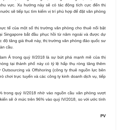
 khu vực. Xu hướng này sẽ có tác động tích cực đến thị
nước sẽ tiếp tục tìm kiếm vị trí phù hợp để đặt văn phòng
ực tế của một số thị trường văn phòng cho thuê nổi bật
ại Singapore bắt đầu phục hồi từ năm ngoái và được dự
c độ tăng giá thuê này, thị trường văn phòng đảo quốc sư
oàn cầu.
am Á trong quý II/2018 là sự bứt phá mạnh mẽ của thị
hòng tại thành phố này có tỷ lệ hấp thụ ròng tăng thêm
Outsourcing và Offshoring (công ty thuê nguồn lực bên
ò chơi trực tuyến và các công ty kinh doanh dịch vụ, tiếp
2% trong quý II/2018 nhờ vào nguồn cầu văn phòng vượt
 kiến sẽ ở mức trên 96% vào quý IV/2018, so với ước tính
PV