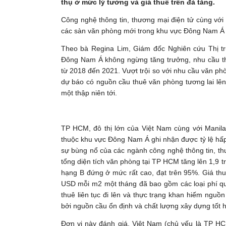
thụ ở mức lý tưởng và giá thuê trên đà tăng.
Công nghệ thông tin, thương mại điện tử cùng với 
các sàn văn phòng mới trong khu vực Đông Nam Á v
Theo bà Regina Lim, Giám đốc Nghiên cứu Thị t
Đông Nam Á không ngừng tăng trưởng, nhu cầu 
từ 2018 đến 2021. Vượt trội so với nhu cầu văn 
dự báo có nguồn cầu thuê văn phòng tương lai lên
một thập niên tới.
TP HCM, đô thị lớn của Việt Nam cùng với Manila
thuộc khu vực Đông Nam Á ghi nhận được tỷ lệ hấ
sự bùng nổ của các ngành công nghệ thông tin, thư
tổng diện tích văn phòng tại TP HCM tăng lên 1,9 tr
hạng B đứng ở mức rất cao, đạt trên 95%. Giá th
USD mỗi m2 một tháng đã bao gồm các loại phí quản 
thuê liên tục đi lên và thực trạng khan hiếm nguồ
bởi nguồn cầu ổn định và chất lượng xây dựng tốt h
Đơn vị này đánh giá, Việt Nam (chủ yếu là TP HC