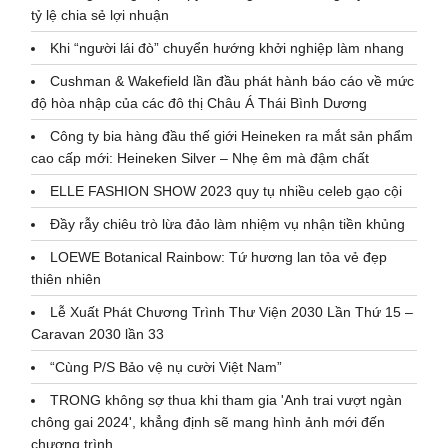
tỷ lệ chia sẻ lợi nhuận
Khi “người lái đò” chuyển hướng khởi nghiệp làm nhang
Cushman & Wakefield lần đầu phát hành báo cáo về mức
độ hòa nhập của các đô thị Châu Á Thái Bình Dương
Công ty bia hàng đầu thế giới Heineken ra mắt sản phẩm
cao cấp mới: Heineken Silver – Nhẹ êm mà đậm chất
ELLE FASHION SHOW 2023 quy tụ nhiều celeb gạo cội
Đầy rẫy chiêu trò lừa đảo làm nhiệm vụ nhận tiền khủng
LOEWE Botanical Rainbow: Tứ hương lan tỏa vẻ đẹp
thiên nhiên
Lễ Xuất Phát Chương Trình Thư Viện 2030 Lần Thứ 15 –
Caravan 2030 lần 33
“Cùng P/S Bảo vệ nụ cười Việt Nam”
TRONG không sợ thua khi tham gia 'Anh trai vượt ngàn
chông gai 2024', khẳng định sẽ mang hình ảnh mới đến
chương trình