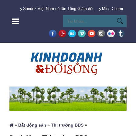
Sandoz Việt Nam có tân Tổng Giám đốc
Miss Cosmo 2025 Y
»
Bất động sản
»
Thị trường BĐS
»