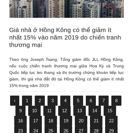
Giá nhà ở Hồng Kông có thể giảm ít
nhất 15% vào năm 2019 do chiến tranh
thương mại
Theo ông Joseph Tsang, Tổng giám đốc JLL Hồng Kông,
nếu cuộc chiến tranh thương mại giữa Hoa Kỳ và Trung
Quốc tiếp tục leo thang và thị trường chứng khoán tiếp tục
giảm, thì giá nhà đắt đỏ tại Hồng Kông có thể giảm ít nhất
15% trong năm 2019.
‹
1
2
3
4
5
6
7
8
9
10
11
12
13
14
15
16
17
18
19
20
21
22
23
24
25
26
27
28
29