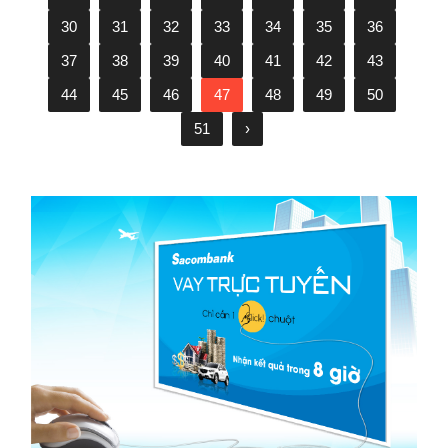
30
31
32
33
34
35
36
37
38
39
40
41
42
43
44
45
46
47
48
49
50
51
›