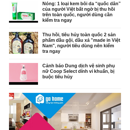
Nóng: 1 loại kem bôi da “quốc dân”
của người Việt bất ngờ bị thu hồi
trên toàn quốc, người dùng cần
kiểm tra ngay
Thu hồi, tiêu hủy toàn quốc 2 sản
phẩm dầu gội, dầu xả "made in Việt
Nam", người tiêu dùng nên kiểm
tra ngay
Cảnh báo Dung dịch vệ sinh phụ
nữ Coop Select dính vi khuẩn, bị
buộc tiêu hủy