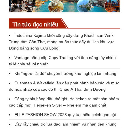
Tin tức đọc nhiều
Indochina Kajima khởi công xây dựng Khách sạn Wink
Trung tâm Cần Thơ, mong muốn thúc đẩy du lịch khu vực
Đồng bằng sông Cửu Long
Vantage nâng cấp Copy Trading với tính năng tùy chỉnh
tỷ lệ chia sẻ lợi nhuận
Khi “người lái đò” chuyển hướng khởi nghiệp làm nhang
Cushman & Wakefield lần đầu phát hành báo cáo về mức
độ hòa nhập của các đô thị Châu Á Thái Bình Dương
Công ty bia hàng đầu thế giới Heineken ra mắt sản phẩm
cao cấp mới: Heineken Silver – Nhẹ êm mà đậm chất
ELLE FASHION SHOW 2023 quy tụ nhiều celeb gạo cội
Đầy rẫy chiêu trò lừa đảo làm nhiệm vụ nhận tiền khủng