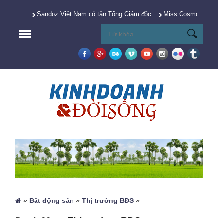
Sandoz Việt Nam có tân Tổng Giám đốc
Miss Cosmo 2025 Y
»
Bất động sản
»
Thị trường BĐS
»