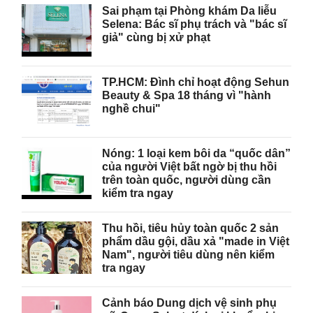
Sai phạm tại Phòng khám Da liễu
Selena: Bác sĩ phụ trách và "bác sĩ
giả" cùng bị xử phạt
TP.HCM: Đình chỉ hoạt động Sehun
Beauty & Spa 18 tháng vì "hành
nghề chui"
Nóng: 1 loại kem bôi da “quốc dân”
của người Việt bất ngờ bị thu hồi
trên toàn quốc, người dùng cần
kiểm tra ngay
Thu hồi, tiêu hủy toàn quốc 2 sản
phẩm dầu gội, dầu xả "made in Việt
Nam", người tiêu dùng nên kiểm
tra ngay
Cảnh báo Dung dịch vệ sinh phụ