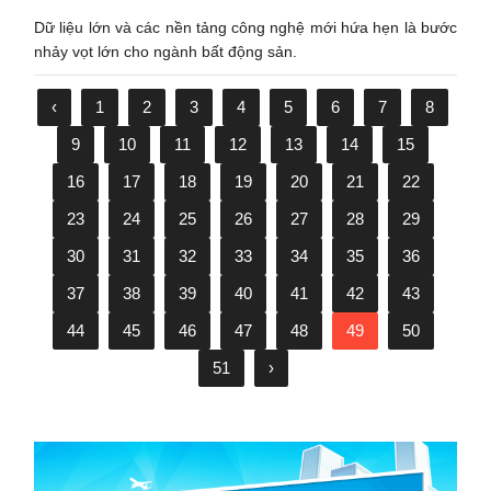
Dữ liệu lớn và các nền tảng công nghệ mới hứa hẹn là bước
nhảy vọt lớn cho ngành bất động sản.
‹
1
2
3
4
5
6
7
8
9
10
11
12
13
14
15
16
17
18
19
20
21
22
23
24
25
26
27
28
29
30
31
32
33
34
35
36
37
38
39
40
41
42
43
44
45
46
47
48
49
50
51
›