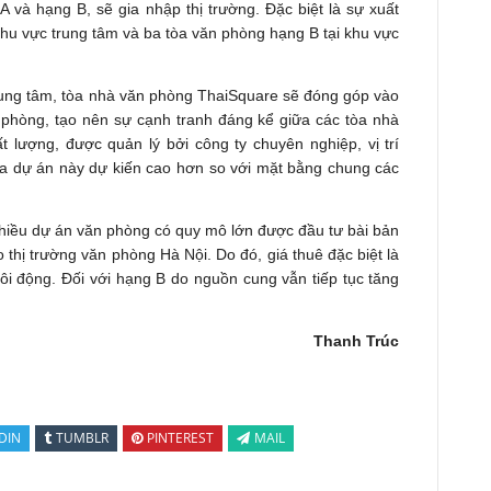
 và hạng B, sẽ gia nhập thị trường. Đặc biệt là sự xuất
hu vực trung tâm và ba tòa văn phòng hạng B tại khu vực
ung tâm, tòa nhà văn phòng ThaiSquare sẽ đóng góp vào
phòng, tạo nên sự cạnh tranh đáng kể giữa các tòa nhà
 lượng, được quản lý bởi công ty chuyên nghiệp, vị trí
ủa dự án này dự kiến cao hơn so với mặt bằng chung các
hiều dự án văn phòng có quy mô lớn được đầu tư bài bản
 thị trường văn phòng Hà Nội. Do đó, giá thuê đặc biệt là
ôi động. Đối với hạng B do nguồn cung vẫn tiếp tục tăng
Thanh Trúc
DIN
TUMBLR
PINTEREST
MAIL