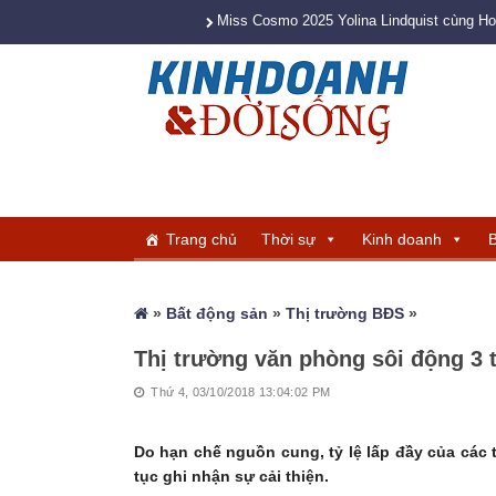
Miss Cosmo 2025 Yolina Lindquist cùng H
Trang chủ
Thời sự
Kinh doanh
B
»
Bất động sản
»
Thị trường BĐS
»
Thị trường văn phòng sôi động 3 
Thứ 4, 03/10/2018 13:04:02 PM
Do hạn chế nguồn cung, tỷ lệ lấp đầy của các t
tục ghi nhận sự cải thiện.