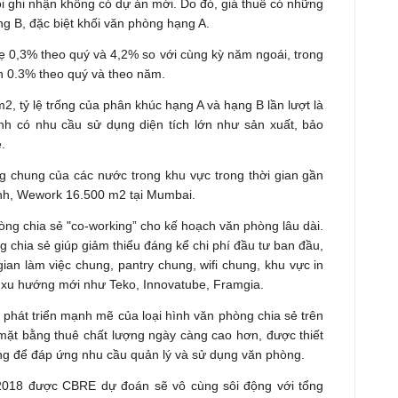
i ghi nhận không có dự án mới. Do đó, giá thuê có những
ng B, đặc biệt khối văn phòng hạng A.
hẹ 0,3% theo quý và 4,2% so với cùng kỳ năm ngoái, trong
h 0.3% theo quý và theo năm.
2, tỷ lệ trống của phân khúc hạng A và hạng B lần lượt là
h có nhu cầu sử dụng diện tích lớn như sản xuất, bảo
ẻ.
 chung của các nước trong khu vực trong thời gian gần
Kinh, Wework 16.500 m2 tại Mumbai.
òng chia sẻ "co-working” cho kế hoạch văn phòng lâu dài.
ng chia sẻ giúp giảm thiểu đáng kể chi phí đầu tư ban đầu,
an làm việc chung, pantry chung, wifi chung, khu vực in
 xu hướng mới như Teko, Innovatube, Framgia.
 phát triển mạnh mẽ của loại hình văn phòng chia sẻ trên
i mặt bằng thuê chất lượng ngày càng cao hơn, được thiết
ng để đáp ứng nhu cầu quản lý và sử dụng văn phòng.
2018 được CBRE dự đoán sẽ vô cùng sôi động với tổng