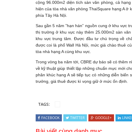
cộng 96.000m2 diện tích sàn văn phòng, cả hạng A
hiện của tòa nhà văn phòng ThaiSquare hạng A ở k
phía Tây Hà Nội.
Sau gần 5 năm ”hạn hán” nguồn cung ở khu vực tr
thị trường ở khu vực này thêm 25.000m2 sàn văn 
khu vực trung tâm. Được đầu tư chú trọng về chất
được coi là phố Wall Hà Nội, mức giá chào thuê c
tòa nhà hạng A cùng khu vực.
Trong vòng ba năm tới, CBRE dự báo sẽ có thêm n
về kỹ thuật giúp thiết lập những chuẩn mực mới cho
phân khúc hạng A sẽ tiếp tục có những diễn biến s
trưởng, giá thuê được kì vọng giữ ở mức ổn định.
TAGS:
FACEBOOK
TWITTER
GOOGLE+
LINKE
Bài viết cùng danh mục