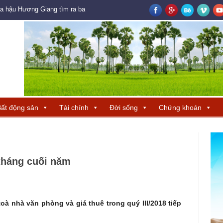
oa hậu Hương Giang tìm ra ba đại diện Trung Quốc – Hong Kong – Macau đ
ất động sản
Tài chính
Đời sống
Chứng khoán
tháng cuối năm
oà nhà văn phòng và giá thuê trong quý III/2018 tiếp