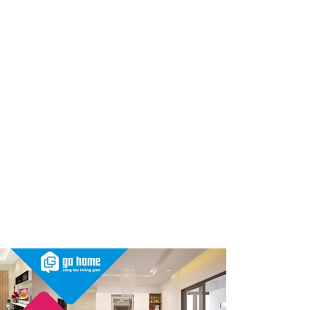
dùng cần kiểm tra ngay
Thu hồi, tiêu hủy toàn quốc 2
sản phẩm dầu gội, dầu xả
"made in Việt Nam", người tiêu
dùng nên kiểm tra ngay
Cảnh báo Dung dịch vệ sinh
phụ nữ Coop Select dính vi
khuẩn, bị buộc tiêu hủy
Sau vụ mỹ phẩm chứa chất
cấm, Dược Hậu Giang bị phạt
và truy thu thuế hơn 10 tỷ
đồng