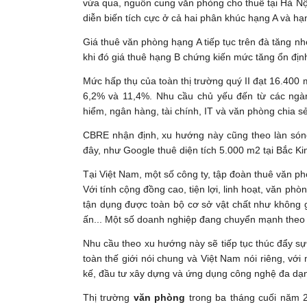
vừa qua, nguồn cung văn phòng cho thuê tại Hà Nộ
diễn biến tích cực ở cả hai phân khúc hạng A và hạ
Giá thuê văn phòng hạng A tiếp tục trên đà tăng n
khi đó giá thuê hạng B chứng kiến mức tăng ổn địn
Mức hấp thụ của toàn thị trường quý II đạt 16.400 m
6,2% và 11,4%. Nhu cầu chủ yếu đến từ các ngàn
hiểm, ngân hàng, tài chính, IT và văn phòng chia s
CBRE nhận định, xu hướng này cũng theo làn sóng
đây, như Google thuê diện tích 5.000 m2 tại Bắc 
Tại Việt Nam, một số công ty, tập đoàn thuê văn ph
Với tính cộng đồng cao, tiện lợi, linh hoạt, văn phò
tận dụng được toàn bộ cơ sở vật chất như không gi
ấn... Một số doanh nghiệp đang chuyển mạnh theo
Nhu cầu theo xu hướng này sẽ tiếp tục thúc đẩy sự
toàn thế giới nói chung và Việt Nam nói riêng, vớ
kế, đầu tư xây dựng và ứng dụng công nghệ đa dạ
Thị trường
văn phòng
trong ba tháng cuối năm 