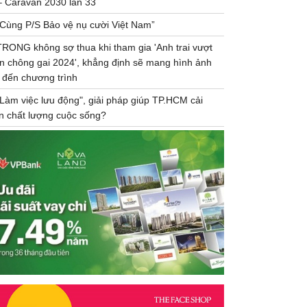
– Caravan 2030 lần 33
“Cùng P/S Bảo vệ nụ cười Việt Nam”
TRONG không sợ thua khi tham gia 'Anh trai vượt
n chông gai 2024', khẳng định sẽ mang hình ảnh
 đến chương trình
"Làm việc lưu động", giải pháp giúp TP.HCM cải
ện chất lượng cuộc sống?