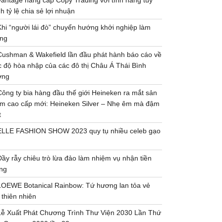
Vantage nâng cấp Copy Trading với tính năng tùy
h tỷ lệ chia sẻ lợi nhuận
Khi “người lái đò” chuyển hướng khởi nghiệp làm
ng
Cushman & Wakefield lần đầu phát hành báo cáo về
 độ hòa nhập của các đô thị Châu Á Thái Bình
ơng
Công ty bia hàng đầu thế giới Heineken ra mắt sản
m cao cấp mới: Heineken Silver – Nhẹ êm mà đậm
t
ELLE FASHION SHOW 2023 quy tụ nhiều celeb gạo
Đầy rẫy chiêu trò lừa đảo làm nhiệm vụ nhận tiền
ng
LOEWE Botanical Rainbow: Tứ hương lan tỏa vẻ
 thiên nhiên
Lễ Xuất Phát Chương Trình Thư Viện 2030 Lần Thứ