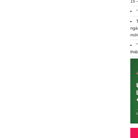
15 
ngà
mới
thi