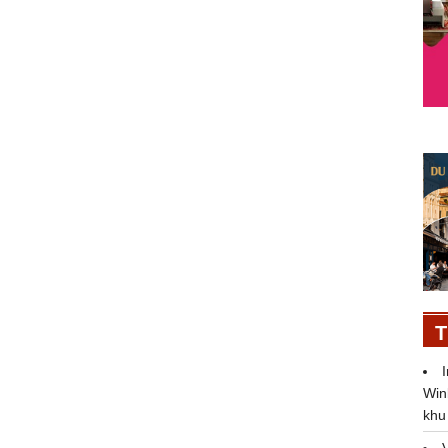
T
Win
khu