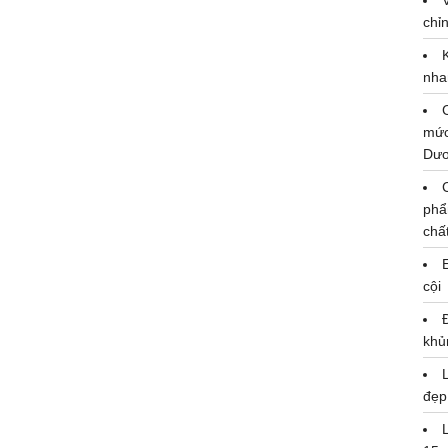
chỉn
nha
mức
Dư
phẩ
chấ
cội
khủ
đẹp