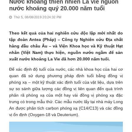
Nước khoáng thiên nhiên La vie nguồn
nước khoáng quý 20.000 năm tuổi
Thứ 5, 08/08/2019 20:24:32 PM
Theo kết quả của hai nghiên cứu độc lập mới nhất do
tập đoàn Antea (Pháp) – Công ty Nghiên cứu Địa chất
hàng đầu châu Âu – và Viện Khoa học và Kỹ thuật Hạt
nhân (Việt Nam) thực hiện, nguồn nước ngầm để sản
xuất nước khoáng La Vie đã hơn 20.000 năm tuổi.
Để xác định độ tuổi của nước, các nhà khoa học của hai cơ
quan đã sử dụng phương pháp định tuổi bằng đồng vị
phóng xạ – một kỹ thuật xác định tuổi của vật liệu, dựa trên
sự so sánh giữa lượng các đồng vị liên quan đến quá trình
phân rã phóng xạ của một hay vài đồng vị phóng xạ đặc
trưng có trong mẫu thử. Các mẫu nước lấy tại nhà máy Long
An được phân tích carbon phóng xạ (C14/C13) và các đồng
vị ổn định (Oxygen-18 và Deuterium).