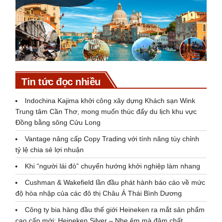
Tin tức đọc nhiều
Indochina Kajima khởi công xây dựng Khách sạn Wink
Trung tâm Cần Thơ, mong muốn thúc đẩy du lịch khu vực
Đồng bằng sông Cửu Long
Vantage nâng cấp Copy Trading với tính năng tùy chỉnh
tỷ lệ chia sẻ lợi nhuận
Khi “người lái đò” chuyển hướng khởi nghiệp làm nhang
Cushman & Wakefield lần đầu phát hành báo cáo về mức
độ hòa nhập của các đô thị Châu Á Thái Bình Dương
Công ty bia hàng đầu thế giới Heineken ra mắt sản phẩm
cao cấp mới: Heineken Silver – Nhẹ êm mà đậm chất