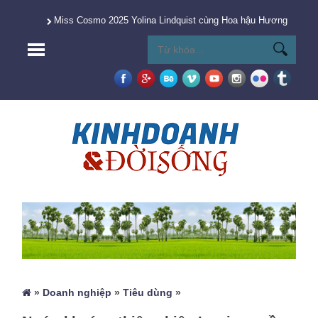
Miss Cosmo 2025 Yolina Lindquist cùng Hoa hậu Hương Giang 
»
Doanh nghiệp
»
Tiêu dùng
»