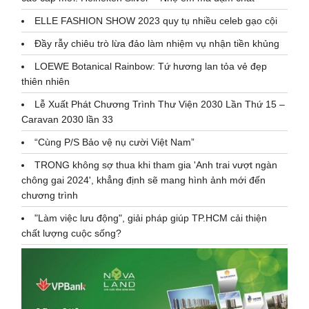
ELLE FASHION SHOW 2023 quy tụ nhiều celeb gạo cội
Đầy rẫy chiêu trò lừa đảo làm nhiệm vụ nhận tiền khủng
LOEWE Botanical Rainbow: Tứ hương lan tỏa vẻ đẹp
thiên nhiên
Lễ Xuất Phát Chương Trình Thư Viện 2030 Lần Thứ 15 –
Caravan 2030 lần 33
“Cùng P/S Bảo vệ nụ cười Việt Nam”
TRONG không sợ thua khi tham gia 'Anh trai vượt ngàn
chông gai 2024', khẳng định sẽ mang hình ảnh mới đến
chương trình
"Làm việc lưu động", giải pháp giúp TP.HCM cải thiện
chất lượng cuộc sống?