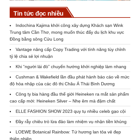
Tin tức đọc nhiều
Indochina Kajima khởi công xây dựng Khách sạn Wink
Trung tâm Cần Thơ, mong muốn thúc đẩy du lịch khu vực
Đồng bằng sông Cửu Long
Vantage nâng cấp Copy Trading với tính năng tùy chỉnh
tỷ lệ chia sẻ lợi nhuận
Khi “người lái đò” chuyển hướng khởi nghiệp làm nhang
Cushman & Wakefield lần đầu phát hành báo cáo về mức
độ hòa nhập của các đô thị Châu Á Thái Bình Dương
Công ty bia hàng đầu thế giới Heineken ra mắt sản phẩm
cao cấp mới: Heineken Silver – Nhẹ êm mà đậm chất
ELLE FASHION SHOW 2023 quy tụ nhiều celeb gạo cội
Đầy rẫy chiêu trò lừa đảo làm nhiệm vụ nhận tiền khủng
LOEWE Botanical Rainbow: Tứ hương lan tỏa vẻ đẹp
thiên nhiên