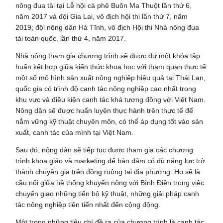
nông đua tài tại Lễ hội cà phê Buôn Ma Thuột lần thứ 6,
năm 2017 và đội Gia Lai, vô địch hội thi lần thứ 7, năm
2019; đội nông dân Hà Tĩnh, vô địch Hội thi Nhà nông đua
tài toàn quốc, lần thứ 4, năm 2017.
Nhà nông tham gia chương trình sẽ được dự một khóa tập
huấn kết hợp giữa kiến thức khoa học với tham quan thực tế
một số mô hình sản xuất nông nghiệp hiệu quả tại Thái Lan,
quốc gia có trình độ canh tác nông nghiệp cao nhất trong
khu vực và điều kiện canh tác khá tương đồng với Việt Nam.
Nông dân sẽ được huấn luyện thực hành trên thực tế để
nắm vững kỹ thuật chuyên môn, có thể áp dụng tốt vào sản
xuất, canh tác của mình tại Việt Nam.
Sau đó, nông dân sẽ tiếp tục được tham gia các chương
trình khoa giáo và marketing để bảo đảm có đủ năng lực trở
thành chuyên gia trên đồng ruộng tại địa phương. Họ sẽ là
cầu nối giữa hệ thống khuyến nông với Bình Điền trong việc
chuyển giao những tiến bộ kỹ thuật, những giải pháp canh
tác nông nghiệp tiên tiến nhất đến cộng động.
Một trong những tiêu chí đề ra của chương trình là canh tác