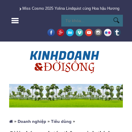
Miss Cosmo 2025 Yolina Lindquist cùng Hoa hậu Hương Giang 
»
Doanh nghiệp
»
Tiêu dùng
»