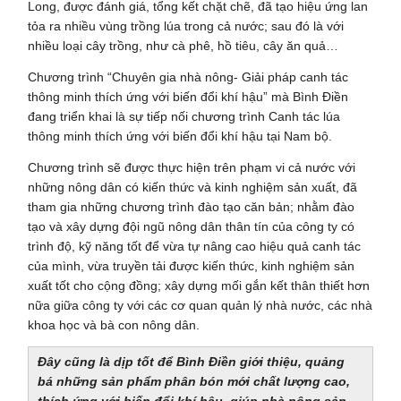
Long, được đánh giá, tổng kết chặt chẽ, đã tạo hiệu ứng lan
tỏa ra nhiều vùng trồng lúa trong cả nước; sau đó là với
nhiều loại cây trồng, như cà phê, hồ tiêu, cây ăn quả…
Chương trình “Chuyên gia nhà nông- Giải pháp canh tác
thông minh thích ứng với biến đổi khí hậu” mà Bình Điền
đang triển khai là sự tiếp nối chương trình Canh tác lúa
thông minh thích ứng với biến đổi khí hậu tại Nam bộ.
Chương trình sẽ được thực hiện trên phạm vi cả nước với
những nông dân có kiến thức và kinh nghiệm sản xuất, đã
tham gia những chương trình đào tạo căn bản; nhằm đào
tạo và xây dựng đội ngũ nông dân thân tín của công ty có
trình độ, kỹ năng tốt để vừa tự nâng cao hiệu quả canh tác
của mình, vừa truyền tải được kiến thức, kinh nghiệm sản
xuất tốt cho cộng đồng; xây dựng mối gắn kết thân thiết hơn
nữa giữa công ty với các cơ quan quản lý nhà nước, các nhà
khoa học và bà con nông dân.
Đây cũng là dịp tốt để Bình Điền giới thiệu, quảng
bá những sản phẩm phân bón mới chất lượng cao,
thích ứng với biến đổi khí hậu, giúp nhà nông sản