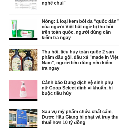
nghề chui"
Nóng: 1 loại kem bôi da “quốc dân”
của người Việt bất ngờ bị thu hồi
trên toàn quốc, người dùng cần
kiểm tra ngay
Thu hồi, tiêu hủy toàn quốc 2 sản
phẩm dầu gội, dầu xả "made in Việt
Nam", người tiêu dùng nên kiểm
tra ngay
Cảnh báo Dung dịch vệ sinh phụ
nữ Coop Select dính vi khuẩn, bị
buộc tiêu hủy
Sau vụ mỹ phẩm chứa chất cấm,
Dược Hậu Giang bị phạt và truy thu
thuế hơn 10 tỷ đồng