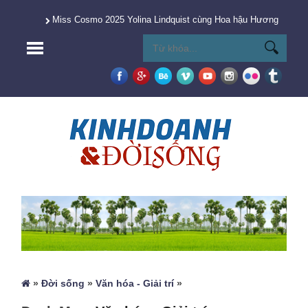
Miss Cosmo 2025 Yolina Lindquist cùng Hoa hậu Hương Giang 
»
Đời sống
»
Văn hóa - Giải trí
»