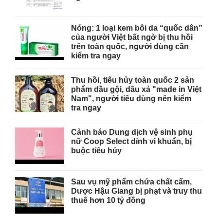
Nóng: 1 loại kem bôi da “quốc dân”
của người Việt bất ngờ bị thu hồi
trên toàn quốc, người dùng cần
kiểm tra ngay
Thu hồi, tiêu hủy toàn quốc 2 sản
phẩm dầu gội, dầu xả "made in Việt
Nam", người tiêu dùng nên kiểm
tra ngay
Cảnh báo Dung dịch vệ sinh phụ
nữ Coop Select dính vi khuẩn, bị
buộc tiêu hủy
Sau vụ mỹ phẩm chứa chất cấm,
Dược Hậu Giang bị phạt và truy thu
thuế hơn 10 tỷ đồng