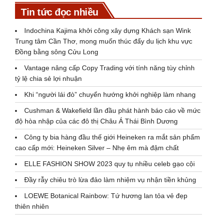
Tin tức đọc nhiều
Indochina Kajima khởi công xây dựng Khách sạn Wink
Trung tâm Cần Thơ, mong muốn thúc đẩy du lịch khu vực
Đồng bằng sông Cửu Long
Vantage nâng cấp Copy Trading với tính năng tùy chỉnh
tỷ lệ chia sẻ lợi nhuận
Khi “người lái đò” chuyển hướng khởi nghiệp làm nhang
Cushman & Wakefield lần đầu phát hành báo cáo về mức
độ hòa nhập của các đô thị Châu Á Thái Bình Dương
Công ty bia hàng đầu thế giới Heineken ra mắt sản phẩm
cao cấp mới: Heineken Silver – Nhẹ êm mà đậm chất
ELLE FASHION SHOW 2023 quy tụ nhiều celeb gạo cội
Đầy rẫy chiêu trò lừa đảo làm nhiệm vụ nhận tiền khủng
LOEWE Botanical Rainbow: Tứ hương lan tỏa vẻ đẹp
thiên nhiên