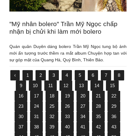
"Mỹ nhân bolero" Trần Mỹ Ngọc chấp
nhận bị chửi khi làm mới bolero
Quán quân Duyên dáng bolero Trần Mỹ Ngọc tung bộ ảnh
mới ấn tượng trước thềm ra mắt album Chuyện hợp tan với
sự góp mặt của Quang Hà, Quý Bình, Thiên Bảo.
‹
1
2
3
4
5
6
7
8
9
10
11
12
13
14
15
16
17
18
19
20
21
22
23
24
25
26
27
28
29
30
31
32
33
34
35
36
37
38
39
40
41
42
43