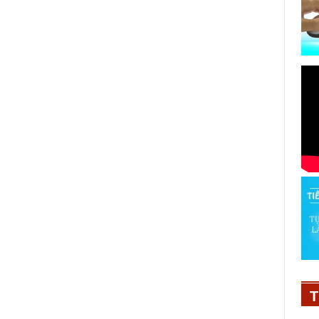
NSND Hồng Vân và nghệ sĩ
h
Quyền Linh - Từ “Ông tơ, Bà
nguyệt” đến cặp trong “Hai Muối” -
Phim Việt hot nhất phòng vé dịp lễ
Quốc Khánh 2/9
T