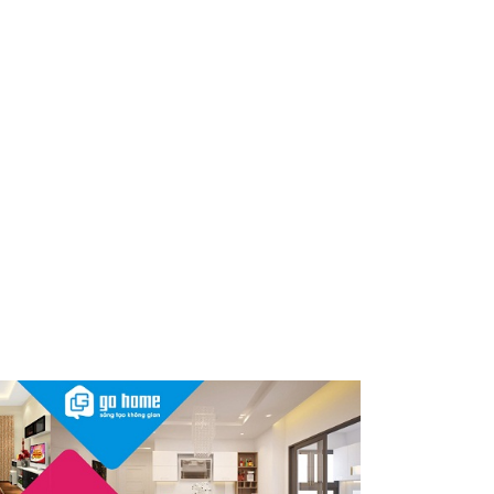
Sau vụ mỹ phẩm chứa chất
cấm, Dược Hậu Giang bị phạt
và truy thu thuế hơn 10 tỷ
đồng
Herbalife Việt Nam đồng hành
cùng VnExpress Đà Nẵng
International Marathon
Herbalife Cup 2026
InnoEx 2026 – Khi doanh
nghiệp Việt đứng trước “bước
ngoặt” chiến lược lớn nhất
thập kỷ