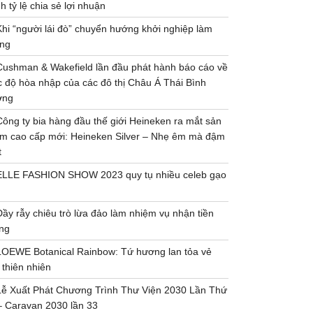
h tỷ lệ chia sẻ lợi nhuận
Khi “người lái đò” chuyển hướng khởi nghiệp làm
ng
Cushman & Wakefield lần đầu phát hành báo cáo về
 độ hòa nhập của các đô thị Châu Á Thái Bình
ơng
Công ty bia hàng đầu thế giới Heineken ra mắt sản
m cao cấp mới: Heineken Silver – Nhẹ êm mà đậm
t
ELLE FASHION SHOW 2023 quy tụ nhiều celeb gạo
Đầy rẫy chiêu trò lừa đảo làm nhiệm vụ nhận tiền
ng
LOEWE Botanical Rainbow: Tứ hương lan tỏa vẻ
 thiên nhiên
Lễ Xuất Phát Chương Trình Thư Viện 2030 Lần Thứ
– Caravan 2030 lần 33