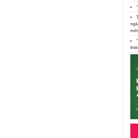
ngà
mới
thi
Ca sĩ Jun Phạm: Không có khoảng
cách về độ tuổi hay thế hệ giữa
các Anh Tài