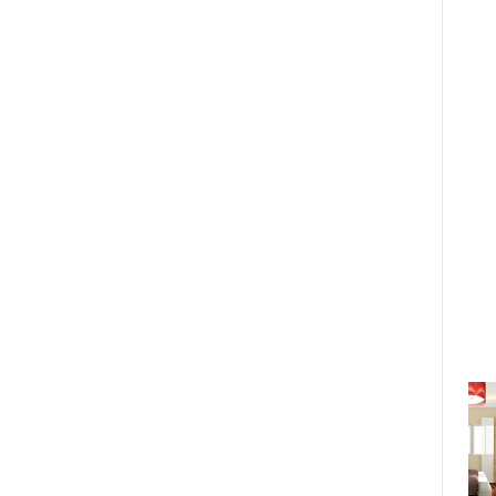
Công diễn 2 Anh Trai Vượt Ngàn
Chông Gai 2: 33 anh tài không kìm
được nước mắt