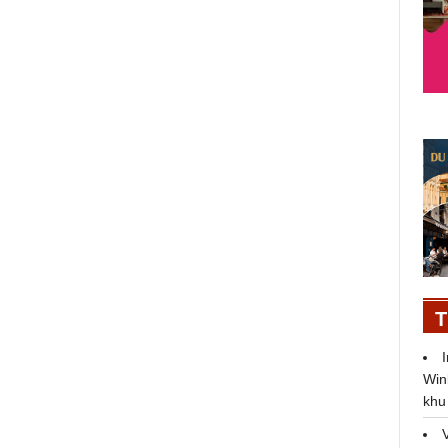
Đạo diễn Vũ Thành Vinh không
kêu gọi tài trợ, muốn tự mình trải
nghiệm chuyến “phiêu lưu” với
phim Hai Muối
T
Win
khu