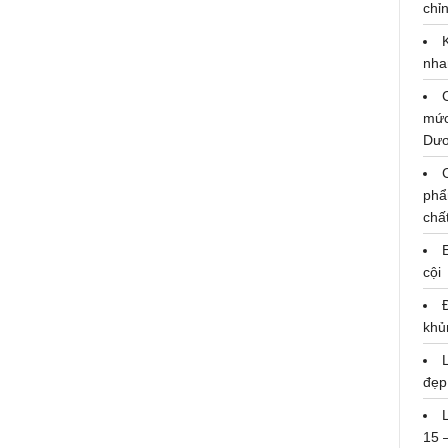
chỉn
nha
mức
Dư
phẩ
Danh thủ Hồng Sơn bị cắt sóng
chấ
cội
khủ
đẹp
15 