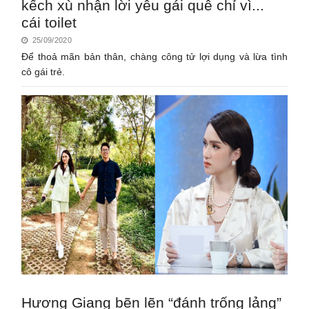
kếch xù nhận lời yêu gái quê chỉ vì...
cái toilet
25/09/2020
Để thoả mãn bản thân, chàng công tử lợi dụng và lừa tình
cô gái trẻ.
Hương Giang bẽn lẽn “đánh trống lảng”