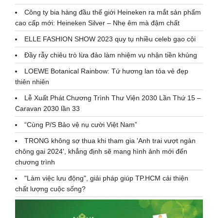
Công ty bia hàng đầu thế giới Heineken ra mắt sản phẩm
cao cấp mới: Heineken Silver – Nhẹ êm mà đậm chất
ELLE FASHION SHOW 2023 quy tụ nhiều celeb gạo cội
Đầy rẫy chiêu trò lừa đảo làm nhiệm vụ nhận tiền khủng
LOEWE Botanical Rainbow: Tứ hương lan tỏa vẻ đẹp
thiên nhiên
Lễ Xuất Phát Chương Trình Thư Viện 2030 Lần Thứ 15 –
Caravan 2030 lần 33
“Cùng P/S Bảo vệ nụ cười Việt Nam”
TRONG không sợ thua khi tham gia 'Anh trai vượt ngàn
chông gai 2024', khẳng định sẽ mang hình ảnh mới đến
chương trình
"Làm việc lưu động", giải pháp giúp TP.HCM cải thiện
chất lượng cuộc sống?