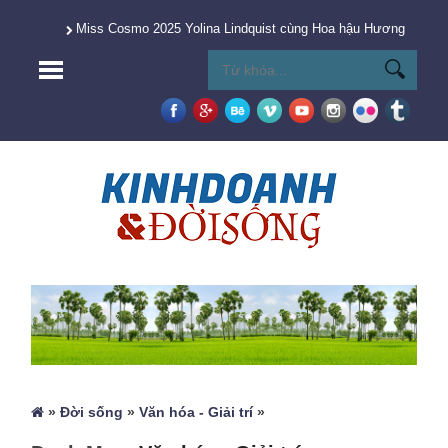
Miss Cosmo 2025 Yolina Lindquist cùng Hoa hậu Hương Giang 
»
Đời sống
»
Văn hóa - Giải trí
»