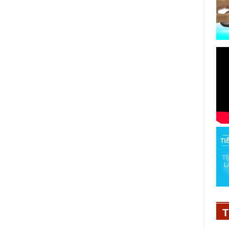
Bố bỉm sữa Dương Lâm, Ngọc
Trai, Tùng Min bàn về kinh nghiệm
chăm vợ bầu
T