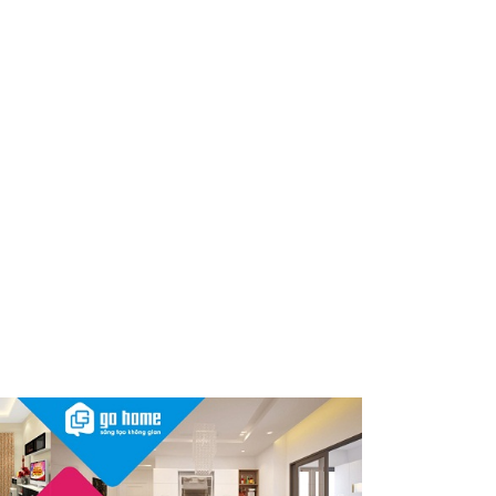
dùng cần kiểm tra ngay
Thu hồi, tiêu hủy toàn quốc 2
sản phẩm dầu gội, dầu xả
"made in Việt Nam", người tiêu
dùng nên kiểm tra ngay
Cảnh báo Dung dịch vệ sinh
phụ nữ Coop Select dính vi
khuẩn, bị buộc tiêu hủy
Sau vụ mỹ phẩm chứa chất
cấm, Dược Hậu Giang bị phạt
và truy thu thuế hơn 10 tỷ
đồng