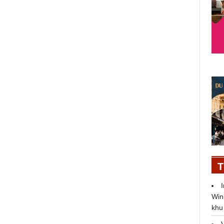
"Cặp bài trùng" Bảo Thy - Vương
Khang hội ngộ tại "Bài hát đầu
tiên"
T
Win
khu