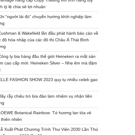
Vantage nâng cấp Copy Trading với tính năng tùy
h tỷ lệ chia sẻ lợi nhuận
Khi “người lái đò” chuyển hướng khởi nghiệp làm
ng
Cushman & Wakefield lần đầu phát hành báo cáo về
 độ hòa nhập của các đô thị Châu Á Thái Bình
ơng
Công ty bia hàng đầu thế giới Heineken ra mắt sản
m cao cấp mới: Heineken Silver – Nhẹ êm mà đậm
t
ELLE FASHION SHOW 2023 quy tụ nhiều celeb gạo
Đầy rẫy chiêu trò lừa đảo làm nhiệm vụ nhận tiền
ng
LOEWE Botanical Rainbow: Tứ hương lan tỏa vẻ
 thiên nhiên
Lễ Xuất Phát Chương Trình Thư Viện 2030 Lần Thứ