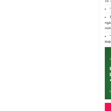
15 
ngà
mới
thi
Song Khoa và Quốc Khánh tỉ thí
ự
"quyền Anh dừa" siêu gay cấn