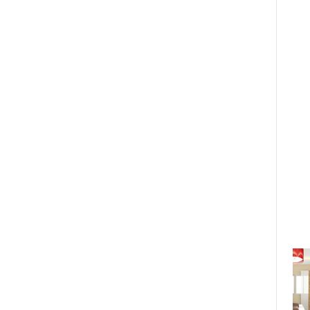
hậu Thúy Vân quà sinh nhật "nửa
tỷ đồng"