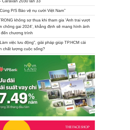
– Caravan 2030 lần 33
“Cùng P/S Bảo vệ nụ cười Việt Nam”
TRONG không sợ thua khi tham gia 'Anh trai vượt
n chông gai 2024', khẳng định sẽ mang hình ảnh
 đến chương trình
"Làm việc lưu động", giải pháp giúp TP.HCM cải
ện chất lượng cuộc sống?