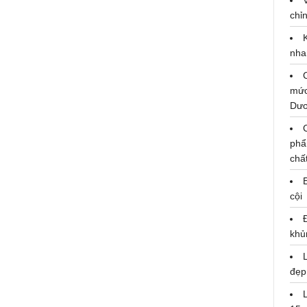
chỉn
nha
mức
Dư
phẩ
chấ
Vợ chồng Thanh Duy và Kha Ly
liên tục lục đục, cãi cọ trong
cội
Người đứng thẳng
khủ
đẹp