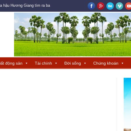
oa hậu Hương Giang tìm ra ba đại diện Trung Quốc – Hong Kong – Macau đ
ất động sản
Tài chính
Đời sống
Chứng khoán