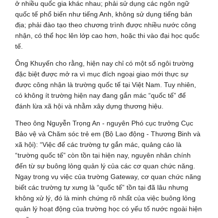
ở nhiều quốc gia khác nhau; phải sử dụng các ngôn ngữ
quốc tế phổ biến như tiếng Anh, không sử dụng tiếng bản
địa; phải đào tạo theo chương trình được nhiều nước công
nhận, có thể học lên lớp cao hơn, hoặc thi vào đại học quốc
tế.
Ông Khuyến cho rằng, hiện nay chỉ có một số ngôi trường
đặc biệt được mở ra vì mục đích ngoại giao mới thực sự
được công nhận là trường quốc tế tại Việt Nam. Tuy nhiên,
có không ít trường hiện nay đang gắn mác “quốc tế” để
đánh lừa xã hội và nhằm xây dựng thương hiệu.
Theo ông Nguyễn Trọng An - nguyên Phó cục trưởng Cục
Bảo vệ và Chăm sóc trẻ em (Bộ Lao động - Thương Binh và
xã hội): “Việc để các trường tự gắn mác, quảng cáo là
“trường quốc tế” còn tồn tại hiện nay, nguyên nhân chính
đến từ sự buông lỏng quản lý của các cơ quan chức năng.
Ngay trong vụ việc của trường Gateway, cơ quan chức năng
biết các trường tự xưng là “quốc tế” tồn tại đã lâu nhưng
không xử lý, đó là minh chứng rõ nhất của việc buông lỏng
quản lý hoạt động của trường học có yếu tố nước ngoài hiện