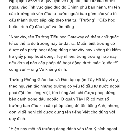
Nghị định 86/2018 quy định về hợp tác, đầu tư của nước
ngoài vào lĩnh vực giáo dục do Chính phủ ban hành, thì tên
các trường có vốn đầu tư nước ngoài bao gồm các yếu tố
cấu thành được sắp xếp theo trật tự: “Trường”, “Cấp học
hoặc trình độ đào tạo” và tên riêng.
“Như vậy, tên Trường Tiểu học Gateway có thêm chữ quốc
tế có thể là do trường này tự đặt ra. Muốn biết trường có
được cấp phép hoạt động đúng như vậy hay không thì kiểm
tra giấy phép hoạt động. Tuy nhiên, trong trường hợp này,
nếu đơn vị nào cấp phép để hoạt động dưới mác “quốc tế”
cũng sai” – ông Vũ khẳng định.
Trưởng Phòng Giáo dục và Đào tạo quận Tây Hồ lấy ví dụ,
theo nguyên tắc những trường có yếu tố đầu tư nước ngoài
phải đặt tên tiếng Việt, tên tiếng Anh chỉ được phép đứng
bên cạnh trong dấu ngoặc. Ở quận Tây Hồ có một số
trường ban đầu xin cấp phép cũng để tên tiếng Anh, nhưng
đơn vị đề nghị chỉ được đứng tên tiếng Việt cho đúng với
quy định.
“Hiện nay một số trường đang đánh vào tâm lý sính ngoại