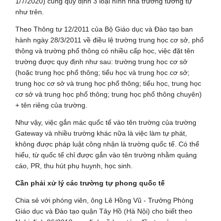
1/7/2020) cũng quy định 3 loại hình nhà trường tương tự
như trên.
Theo Thông tư 12/2011 của Bộ Giáo dục và Đào tạo ban
hành ngày 28/3/2011 về điều lệ trường trung học cơ sở, phổ
thông và trường phổ thông có nhiều cấp học, việc đặt tên
trường được quy định như sau: trường trung học cơ sở
(hoặc trung học phổ thông; tiểu học và trung học cơ sở;
trung học cơ sở và trung học phổ thông; tiểu học, trung học
cơ sở và trung học phổ thông; trung học phổ thông chuyên)
+ tên riêng của trường.
Như vậy, việc gắn mác quốc tế vào tên trường của trường
Gateway và nhiều trường khác nữa là việc làm tự phát,
không được pháp luật công nhận là trường quốc tế. Có thể
hiểu, từ quốc tế chỉ được gắn vào tên trường nhằm quảng
cáo, PR, thu hút phụ huynh, học sinh.
Cần phải xử lý các trường tự phong quốc tế
Chia sẻ với phóng viên, ông Lê Hồng Vũ - Trưởng Phòng
Giáo dục và Đào tạo quận Tây Hồ (Hà Nội) cho biết theo