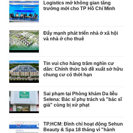
Logistics mở không gian tăng
trưởng mới cho TP Hồ Chí Minh
Đẩy mạnh phát triển nhà ở xã hội
và nhà ở cho thuê
Tin vui cho hàng trăm nghìn cư
dân: Chính thức bỏ đề xuất sở hữu
chung cư có thời hạn
Sai phạm tại Phòng khám Da liễu
Selena: Bác sĩ phụ trách và "bác sĩ
giả" cùng bị xử phạt
TP.HCM: Đình chỉ hoạt động Sehun
Beauty & Spa 18 tháng vì "hành