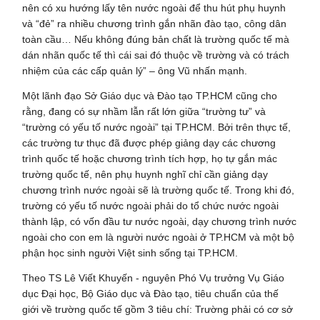
nên có xu hướng lấy tên nước ngoài để thu hút phụ huynh
và “đẻ” ra nhiều chương trình gắn nhãn đào tạo, công dân
toàn cầu… Nếu không đúng bản chất là trường quốc tế mà
dán nhãn quốc tế thì cái sai đó thuộc về trường và có trách
nhiệm của các cấp quản lý” – ông Vũ nhấn mạnh.
Một lãnh đạo Sở Giáo dục và Đào tạo TP.HCM cũng cho
rằng, đang có sự nhầm lẫn rất lớn giữa “trường tư” và
“trường có yếu tố nước ngoài” tại TP.HCM. Bởi trên thực tế,
các trường tư thục đã được phép giảng dạy các chương
trình quốc tế hoặc chương trình tích hợp, họ tự gắn mác
trường quốc tế, nên phụ huynh nghĩ chỉ cần giảng dạy
chương trình nước ngoài sẽ là trường quốc tế. Trong khi đó,
trường có yếu tố nước ngoài phải do tổ chức nước ngoài
thành lập, có vốn đầu tư nước ngoài, dạy chương trình nước
ngoài cho con em là người nước ngoài ở TP.HCM và một bộ
phận học sinh người Việt sinh sống tại TP.HCM.
Theo TS Lê Viết Khuyến - nguyên Phó Vụ trưởng Vụ Giáo
dục Đại học, Bộ Giáo dục và Đào tạo, tiêu chuẩn của thế
giới về trường quốc tế gồm 3 tiêu chí: Trường phải có cơ sở