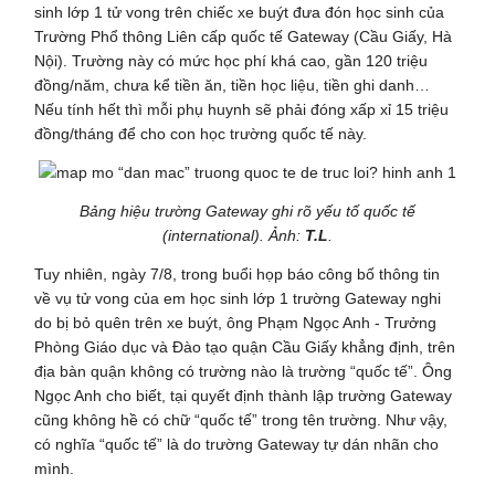
sinh lớp 1 tử vong trên chiếc xe buýt đưa đón học sinh của
Trường Phổ thông Liên cấp quốc tế Gateway (Cầu Giấy, Hà
Nội). Trường này có mức học phí khá cao, gần 120 triệu
đồng/năm, chưa kể tiền ăn, tiền học liệu, tiền ghi danh…
Nếu tính hết thì mỗi phụ huynh sẽ phải đóng xấp xỉ 15 triệu
đồng/tháng để cho con học trường quốc tế này.
Bảng hiệu
trường Gateway
ghi rõ yếu tố quốc tế
(international). Ảnh:
T.L
.
Tuy nhiên, ngày 7/8, trong buổi họp báo công bố thông tin
về vụ tử vong của em học sinh lớp 1 trường Gateway nghi
do bị bỏ quên trên xe buýt, ông Phạm Ngọc Anh - Trưởng
Phòng Giáo dục và Đào tạo quận Cầu Giấy khẳng định, trên
địa bàn quận không có trường nào là trường “quốc tế”. Ông
Ngọc Anh cho biết, tại quyết định thành lập trường Gateway
cũng không hề có chữ “quốc tế” trong tên trường. Như vậy,
có nghĩa “quốc tế” là do trường Gateway tự dán nhãn cho
mình.