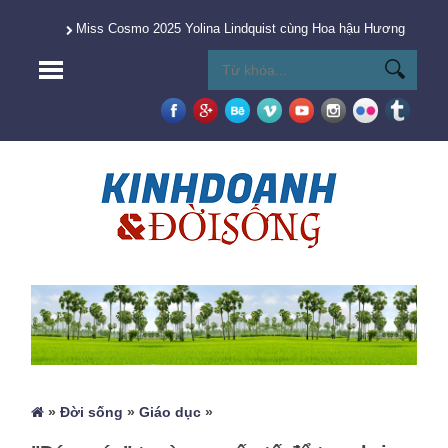
Miss Cosmo 2025 Yolina Lindquist cùng Hoa hậu Hương Giang 
»
Đời sống
»
Giáo dục
»