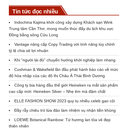
Tin tức đọc nhiều
Indochina Kajima khởi công xây dựng Khách sạn Wink
Trung tâm Cần Thơ, mong muốn thúc đẩy du lịch khu vực
Đồng bằng sông Cửu Long
Vantage nâng cấp Copy Trading với tính năng tùy chỉnh
tỷ lệ chia sẻ lợi nhuận
Khi “người lái đò” chuyển hướng khởi nghiệp làm nhang
Cushman & Wakefield lần đầu phát hành báo cáo về mức
độ hòa nhập của các đô thị Châu Á Thái Bình Dương
Công ty bia hàng đầu thế giới Heineken ra mắt sản phẩm
cao cấp mới: Heineken Silver – Nhẹ êm mà đậm chất
ELLE FASHION SHOW 2023 quy tụ nhiều celeb gạo cội
Đầy rẫy chiêu trò lừa đảo làm nhiệm vụ nhận tiền khủng
LOEWE Botanical Rainbow: Tứ hương lan tỏa vẻ đẹp
thiên nhiên