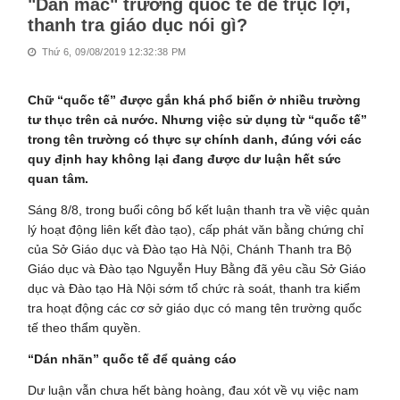
"Dán mác" trường quốc tế để trục lợi,
thanh tra giáo dục nói gì?
Thứ 6, 09/08/2019 12:32:38 PM
Chữ “quốc tế” được gắn khá phổ biến ở nhiều trường
tư thục trên cả nước. Nhưng việc sử dụng từ “quốc tế”
trong tên trường có thực sự chính danh, đúng với các
quy định hay không lại đang được dư luận hết sức
quan tâm.
Sáng 8/8, trong buổi công bố kết luận thanh tra về việc quản
lý hoạt động liên kết đào tạo), cấp phát văn bằng chứng chỉ
của Sở Giáo dục và Đào tạo Hà Nội, Chánh Thanh tra Bộ
Giáo dục và Đào tạo Nguyễn Huy Bằng đã yêu cầu Sở Giáo
dục và Đào tạo Hà Nội sớm tổ chức rà soát, thanh tra kiểm
tra hoạt động các cơ sở giáo dục có mang tên trường quốc
tế theo thẩm quyền.
“Dán nhãn” quốc tế để quảng cáo
Dư luận vẫn chưa hết bàng hoàng, đau xót về vụ việc nam