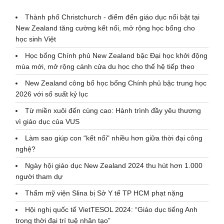
Thành phố Christchurch - điểm đến giáo dục nổi bật tại
New Zealand tăng cường kết nối, mở rộng học bổng cho
học sinh Việt
Học bổng Chính phủ New Zealand bậc Đại học khởi động
mùa mới, mở rộng cánh cửa du học cho thế hệ tiếp theo
New Zealand công bố học bổng Chính phủ bậc trung học
2026 với số suất kỷ lục
Từ miền xuôi đến cùng cao: Hành trình đầy yêu thương
vì giáo dục của VUS
Làm sao giúp con “kết nối" nhiều hơn giữa thời đại công
nghệ?
Ngày hội giáo dục New Zealand 2024 thu hút hơn 1.000
người tham dự
Thẩm mỹ viện Slina bị Sở Y tế TP HCM phạt nặng
Hội nghị quốc tế VietTESOL 2024: “Giáo dục tiếng Anh
trong thời đại trí tuệ nhân tạo”