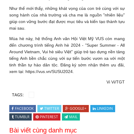
Như thế mới thấy, những khát vọng của con trẻ cùng với sự
song hành của nhà trường và cha mẹ là nguồn "nhiên liệu"
giúp con vững bước đạt được mục tiêu và kiến tạo thành tựu
mai sau.
Mùa hè này, hệ thống Anh văn Hội Việt Mỹ VUS còn mang
đến chương trình tiếng Anh hè 2024 - "Super Summer - All
Around Vietnam, Vui hè siêu Việt" giúp trẻ tạo dựng nền tảng
tiếng Anh bền chắc cùng với sự tiến bước vươn xa với một
tinh thần tự hào dân tộc. Đăng ký sớm nhận thêm ưu đãi,
xem tại:
https://vus.vn/SUSU2024.
Vi Vi/TGT
TAGS:
FACEBOOK
TWITTER
GOOGLE+
LINKEDIN
TUMBLR
PINTEREST
MAIL
Bài viết cùng danh mục