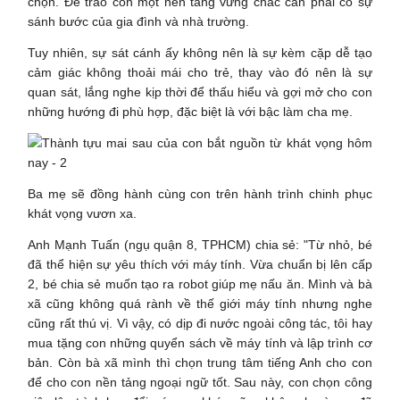
chọn. Để trao con một nền tảng vững chắc cần phải có sự
sánh bước của gia đình và nhà trường.
Tuy nhiên, sự sát cánh ấy không nên là sự kèm cặp dễ tạo
cảm giác không thoải mái cho trẻ, thay vào đó nên là sự
quan sát, lắng nghe kịp thời để thấu hiểu và gợi mở cho con
những hướng đi phù hợp, đặc biệt là với bậc làm cha mẹ.
Ba mẹ sẽ đồng hành cùng con trên hành trình chinh phục
khát vọng vươn xa.
Anh Mạnh Tuấn (ngụ quận 8, TPHCM) chia sẻ: "Từ nhỏ, bé
đã thể hiện sự yêu thích với máy tính. Vừa chuẩn bị lên cấp
2, bé chia sẻ muốn tạo ra robot giúp mẹ nấu ăn. Mình và bà
xã cũng không quá rành về thế giới máy tính nhưng nghe
cũng rất thú vị. Vì vậy, có dịp đi nước ngoài công tác, tôi hay
mua tặng con những quyển sách về máy tính và lập trình cơ
bản. Còn bà xã mình thì chọn trung tâm tiếng Anh cho con
để cho con nền tảng ngoại ngữ tốt. Sau này, con chọn công