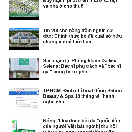
Đẩy mạnh phát triển nhà ở xã hội
và nhà ở cho thuê
Tin vui cho hàng trăm nghìn cư
dân: Chính thức bỏ đề xuất sở hữu
chung cư có thời hạn
Sai phạm tại Phòng khám Da liễu
Selena: Bác sĩ phụ trách và "bác sĩ
giả" cùng bị xử phạt
TP.HCM: Đình chỉ hoạt động Sehun
Beauty & Spa 18 tháng vì "hành
nghề chui"
Nóng: 1 loại kem bôi da “quốc dân”
của người Việt bất ngờ bị thu hồi
trên toàn quốc, người dùng cần