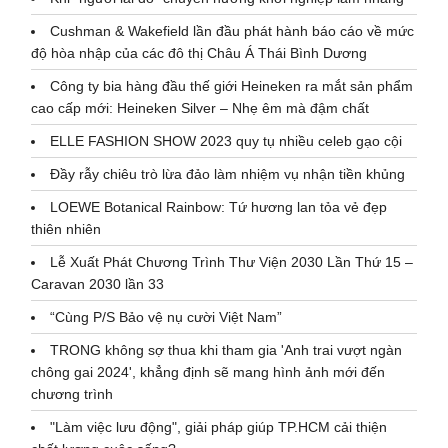
Cushman & Wakefield lần đầu phát hành báo cáo về mức
độ hòa nhập của các đô thị Châu Á Thái Bình Dương
Công ty bia hàng đầu thế giới Heineken ra mắt sản phẩm
cao cấp mới: Heineken Silver – Nhẹ êm mà đậm chất
ELLE FASHION SHOW 2023 quy tụ nhiều celeb gạo cội
Đầy rẫy chiêu trò lừa đảo làm nhiệm vụ nhận tiền khủng
LOEWE Botanical Rainbow: Tứ hương lan tỏa vẻ đẹp
thiên nhiên
Lễ Xuất Phát Chương Trình Thư Viện 2030 Lần Thứ 15 –
Caravan 2030 lần 33
“Cùng P/S Bảo vệ nụ cười Việt Nam”
TRONG không sợ thua khi tham gia 'Anh trai vượt ngàn
chông gai 2024', khẳng định sẽ mang hình ảnh mới đến
chương trình
"Làm việc lưu động", giải pháp giúp TP.HCM cải thiện