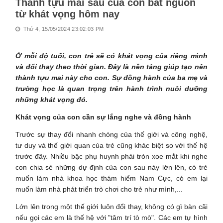
Thành tựu mai sau của con bắt nguồn
từ khát vọng hôm nay
Thứ 4, 15/05/2024 23:02:03 PM
Ở mỗi độ tuổi, con trẻ sẽ có khát vọng của riêng mình
và đổi thay theo thời gian. Đây là nền tảng giúp tạo nên
thành tựu mai này cho con. Sự đồng hành của ba mẹ và
trường học là quan trọng trên hành trình nuôi dưỡng
những khát vọng đó.
Khát vọng của con cần sự lắng nghe và đồng hành
Trước sự thay đổi nhanh chóng của thế giới và công nghệ,
tư duy và thế giới quan của trẻ cũng khác biệt so với thế hệ
trước đây. Nhiều bậc phụ huynh phải tròn xoe mắt khi nghe
con chia sẻ những dự định của con sau này lớn lên, có trẻ
muốn làm nhà khoa học thám hiểm Nam Cực, có em lại
muốn làm nhà phát triển trò chơi cho trẻ như mình,...
Lớn lên trong một thế giới luôn đổi thay, không có gì bàn cãi
nếu gọi các em là thế hệ với "tâm trí tò mò". Các em tự hình