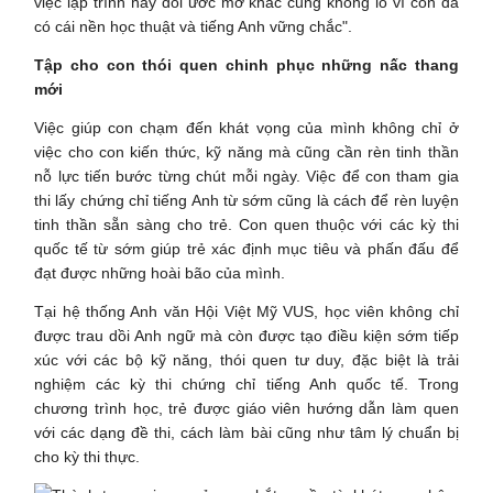
việc lập trình hay đổi ước mơ khác cũng không lo vì con đã
có cái nền học thuật và tiếng Anh vững chắc".
Tập cho con thói quen chinh phục những nấc thang
mới
Việc giúp con chạm đến khát vọng của mình không chỉ ở
việc cho con kiến thức, kỹ năng mà cũng cần rèn tinh thần
nỗ lực tiến bước từng chút mỗi ngày. Việc để con tham gia
thi lấy chứng chỉ tiếng Anh từ sớm cũng là cách để rèn luyện
tinh thần sẵn sàng cho trẻ. Con quen thuộc với các kỳ thi
quốc tế từ sớm giúp trẻ xác định mục tiêu và phấn đấu để
đạt được những hoài bão của mình.
Tại hệ thống Anh văn Hội Việt Mỹ VUS, học viên không chỉ
được trau dồi Anh ngữ mà còn được tạo điều kiện sớm tiếp
xúc với các bộ kỹ năng, thói quen tư duy, đặc biệt là trải
nghiệm các kỳ thi chứng chỉ tiếng Anh quốc tế. Trong
chương trình học, trẻ được giáo viên hướng dẫn làm quen
với các dạng đề thi, cách làm bài cũng như tâm lý chuẩn bị
cho kỳ thi thực.