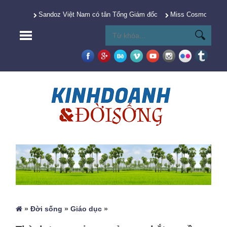
Sandoz Việt Nam có tân Tổng Giám đốc
Miss Cosmo 2025 Y
»
Đời sống
»
Giáo dục
»