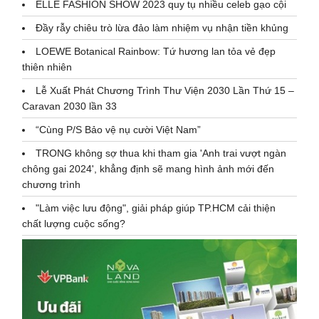
ELLE FASHION SHOW 2023 quy tụ nhiều celeb gạo cội
Đầy rẫy chiêu trò lừa đảo làm nhiệm vụ nhận tiền khủng
LOEWE Botanical Rainbow: Tứ hương lan tỏa vẻ đẹp
thiên nhiên
Lễ Xuất Phát Chương Trình Thư Viện 2030 Lần Thứ 15 –
Caravan 2030 lần 33
“Cùng P/S Bảo vệ nụ cười Việt Nam”
TRONG không sợ thua khi tham gia 'Anh trai vượt ngàn
chông gai 2024', khẳng định sẽ mang hình ảnh mới đến
chương trình
"Làm việc lưu động", giải pháp giúp TP.HCM cải thiện
chất lượng cuộc sống?