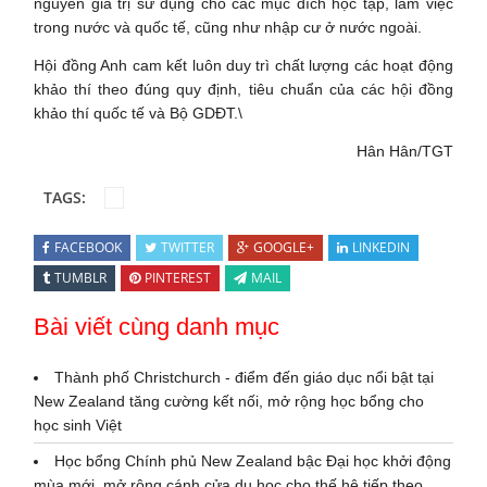
nguyên giá trị sử dụng cho các mục đích học tập, làm việc
trong nước và quốc tế, cũng như nhập cư ở nước ngoài.
Hội đồng Anh cam kết luôn duy trì chất lượng các hoạt động
khảo thí theo đúng quy định, tiêu chuẩn của các hội đồng
khảo thí quốc tế và Bộ GDĐT.\
Hân Hân/TGT
TAGS:
FACEBOOK
TWITTER
GOOGLE+
LINKEDIN
TUMBLR
PINTEREST
MAIL
Bài viết cùng danh mục
Thành phố Christchurch - điểm đến giáo dục nổi bật tại
New Zealand tăng cường kết nối, mở rộng học bổng cho
học sinh Việt
Học bổng Chính phủ New Zealand bậc Đại học khởi động
mùa mới, mở rộng cánh cửa du học cho thế hệ tiếp theo