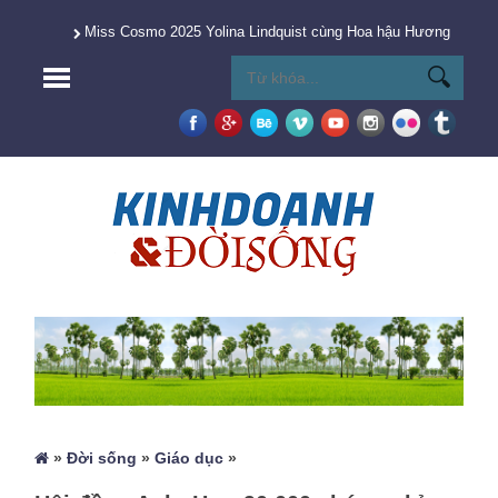
Miss Cosmo 2025 Yolina Lindquist cùng Hoa hậu Hương Giang 
»
Đời sống
»
Giáo dục
»