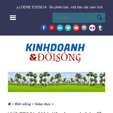
LOEWE ESENCIA - Ba phiên bản, một bản sắc nam tính vượt t
»
Đời sống
»
Giáo dục
»