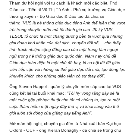
Tham dự hội nghị với tư cách là khách mời đặc biệt, Phó
Giáo sư - Tiến sĩ Vũ Thị Tú Anh - Phó vụ trưởng vụ Giáo dục
thường xuyên - Bộ Giáo dục & Đào tạo đã chia sẻ
thêm:
"VUS là hệ thống giáo dục tiếng Anh thể hiện tính vượt
trội trong chuyên môn mà tôi đánh giá cao. 20 kỳ VUS
TESOL tổ chức là một chặng đường bền bỉ vượt qua những
giai đoạn khó khăn của đại dịch, chuyển đổi số,... cho thấy
tính trách nhiệm cộng đồng cao của một trung tâm ngoại
ngữ trong hệ thống giáo dục quốc dân. Năm nay chủ đề
Giáo dục toàn diện là một chủ đề hay, là cơ hội tốt để giáo
viên tiếp cận với những xu thế giáo dục đổi mới, tạo động lực
khuyến khích cho những giáo viên có sự thay đổi".
Ông Steven Happel - quản lý chuyên môn cấp cao tại VUS
cũng kết lại tại buổi khai mạc:
"Tôi hy vọng rằng đây sẽ là
một cuộc gặp gỡ học thuật cho tất cả chúng ta, tạo ra một
cuộc thám hiểm một ngày đầy thú vị và khai sáng vào thế
giới luôn sôi động của giảng dạy tiếng Anh".
Mở màn hội nghị, chuyên gia đến từ Nhà xuất bản Đại học
Oxford - OUP - ông Kieran Donaghy - đã chia sẻ trong chủ