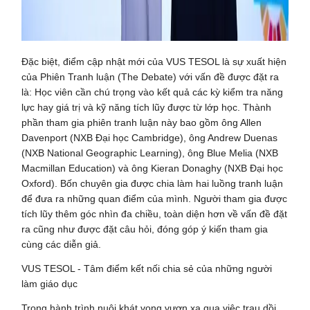
Đặc biệt, điểm cập nhật mới của VUS TESOL là sự xuất hiện
của Phiên Tranh luận (The Debate) với vấn đề được đặt ra
là: Học viên cần chú trọng vào kết quả các kỳ kiểm tra năng
lực hay giá trị và kỹ năng tích lũy được từ lớp học. Thành
phần tham gia phiên tranh luận này bao gồm ông Allen
Davenport (NXB Đại học Cambridge), ông Andrew Duenas
(NXB National Geographic Learning), ông Blue Melia (NXB
Macmillan Education) và ông Kieran Donaghy (NXB Đại học
Oxford). Bốn chuyên gia được chia làm hai luồng tranh luận
để đưa ra những quan điểm của mình. Người tham gia được
tích lũy thêm góc nhìn đa chiều, toàn diện hơn về vấn đề đặt
ra cũng như được đặt câu hỏi, đóng góp ý kiến tham gia
cùng các diễn giả.
VUS TESOL - Tâm điểm kết nối chia sẻ của những người
làm giáo dục
Trong hành trình nuôi khát vọng vươn xa qua việc trau dồi