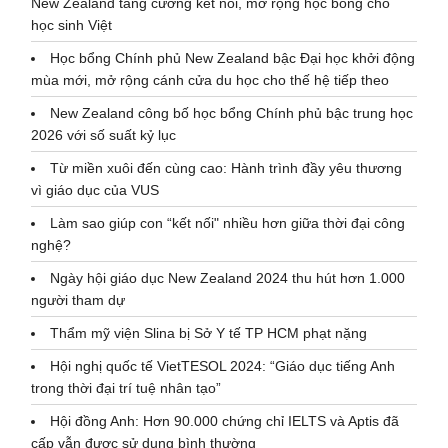
New Zealand tăng cường kết nối, mở rộng học bổng cho
học sinh Việt
Học bổng Chính phủ New Zealand bậc Đại học khởi động
mùa mới, mở rộng cánh cửa du học cho thế hệ tiếp theo
New Zealand công bố học bổng Chính phủ bậc trung học
2026 với số suất kỷ lục
Từ miền xuôi đến cùng cao: Hành trình đầy yêu thương
vì giáo dục của VUS
Làm sao giúp con “kết nối" nhiều hơn giữa thời đại công
nghệ?
Ngày hội giáo dục New Zealand 2024 thu hút hơn 1.000
người tham dự
Thẩm mỹ viện Slina bị Sở Y tế TP HCM phạt nặng
Hội nghị quốc tế VietTESOL 2024: “Giáo dục tiếng Anh
trong thời đại trí tuệ nhân tạo”
Hội đồng Anh: Hơn 90.000 chứng chỉ IELTS và Aptis đã
cấp vẫn được sử dụng bình thường