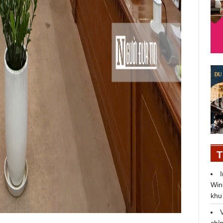
T
Win
khu