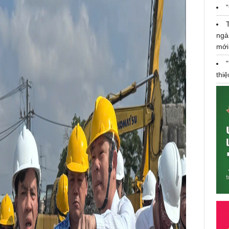
ngà
mới
thi