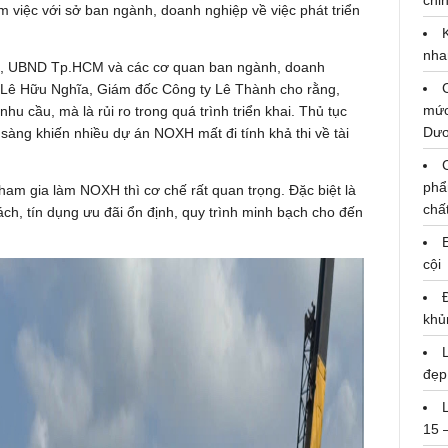
chỉn
iệc với sở ban ngành, doanh nghiệp về việc phát triển
nha
ựng, UBND Tp.HCM và các cơ quan ban ngành, doanh
 Lê Hữu Nghĩa, Giám đốc Công ty Lê Thành cho rằng,
mức
hu cầu, mà là rủi ro trong quá trình triển khai. Thủ tục
Dư
 sàng khiến nhiều dự án NOXH mất đi tính khả thi về tài
phẩ
am gia làm NOXH thì cơ chế rất quan trọng. Đặc biệt là
chấ
ch, tín dụng ưu đãi ổn định, quy trình minh bạch cho đến
cội
khủ
đẹp
15 