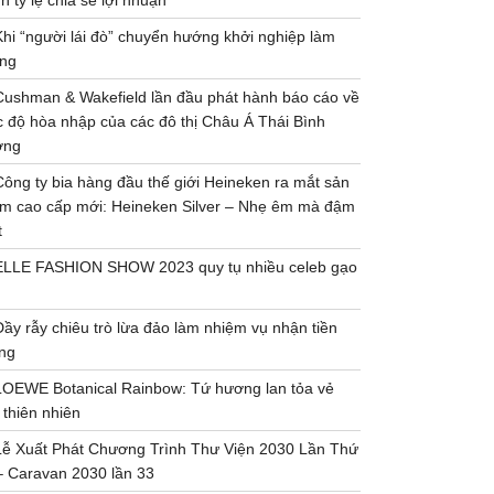
h tỷ lệ chia sẻ lợi nhuận
Khi “người lái đò” chuyển hướng khởi nghiệp làm
ng
Cushman & Wakefield lần đầu phát hành báo cáo về
 độ hòa nhập của các đô thị Châu Á Thái Bình
ơng
Công ty bia hàng đầu thế giới Heineken ra mắt sản
m cao cấp mới: Heineken Silver – Nhẹ êm mà đậm
t
ELLE FASHION SHOW 2023 quy tụ nhiều celeb gạo
Đầy rẫy chiêu trò lừa đảo làm nhiệm vụ nhận tiền
ng
LOEWE Botanical Rainbow: Tứ hương lan tỏa vẻ
 thiên nhiên
Lễ Xuất Phát Chương Trình Thư Viện 2030 Lần Thứ
– Caravan 2030 lần 33