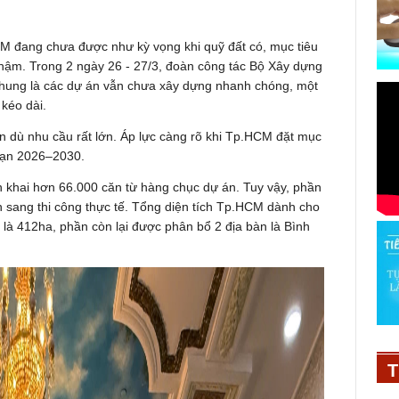
HCM đang chưa được như kỳ vọng khi quỹ đất có, mục tiêu
n chậm. Trong 2 ngày 26 - 27/3, đoàn công tác Bộ Xây dựng
 chung là các dự án vẫn chưa xây dựng nhanh chóng, một
kéo dài.
n dù nhu cầu rất lớn. Áp lực càng rõ khi Tp.HCM đặt mục
đoạn 2026–2030.
n khai hơn 66.000 căn từ hàng chục dự án. Tuy vậy, phần
n sang thi công thực tế. Tổng diện tích Tp.HCM dành cho
là 412ha, phần còn lại được phân bổ 2 địa bàn là Bình
T