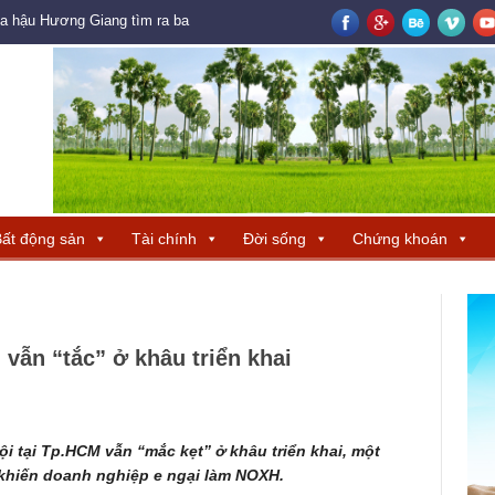
oa hậu Hương Giang tìm ra ba đại diện Trung Quốc – Hong Kong – Macau đ
ất động sản
Tài chính
Đời sống
Chứng khoán
vẫn “tắc” ở khâu triển khai
hội tại Tp.HCM vẫn “mắc kẹt” ở khâu triển khai, một
 khiến doanh nghiệp e ngại làm NOXH.