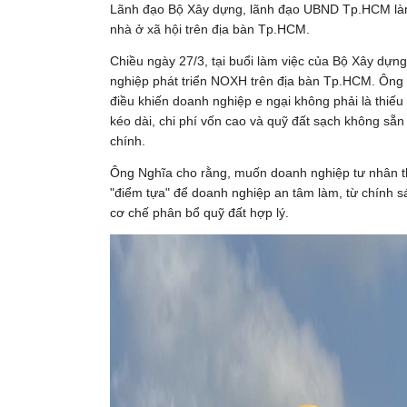
Lãnh đạo Bộ Xây dựng, lãnh đạo UBND Tp.HCM làm v
nhà ở xã hội trên địa bàn Tp.HCM.
Chiều ngày 27/3, tại buổi làm việc của Bộ Xây d
nghiệp phát triển NOXH trên địa bàn Tp.HCM. Ông
điều khiến doanh nghiệp e ngại không phải là thiếu n
kéo dài, chi phí vốn cao và quỹ đất sạch không sẵn
chính.
Ông Nghĩa cho rằng, muốn doanh nghiệp tư nhân th
"điểm tựa" để doanh nghiệp an tâm làm, từ chính sá
cơ chế phân bổ quỹ đất hợp lý.