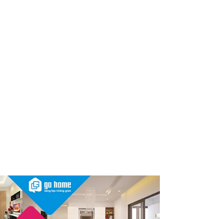
dùng cần kiểm tra ngay
Thu hồi, tiêu hủy toàn quốc 2
sản phẩm dầu gội, dầu xả
"made in Việt Nam", người tiêu
dùng nên kiểm tra ngay
Cảnh báo Dung dịch vệ sinh
phụ nữ Coop Select dính vi
khuẩn, bị buộc tiêu hủy
Sau vụ mỹ phẩm chứa chất
cấm, Dược Hậu Giang bị phạt
và truy thu thuế hơn 10 tỷ
đồng