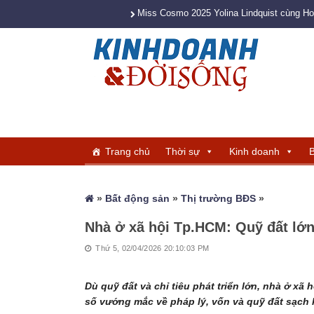
Miss Cosmo 2025 Yolina Lindquist cùng H
Trang chủ
Thời sự
Kinh doanh
B
»
Bất động sản
»
Thị trường BĐS
»
Nhà ở xã hội Tp.HCM: Quỹ đất lớn 
Thứ 5, 02/04/2026 20:10:03 PM
Dù quỹ đất và chỉ tiêu phát triển lớn, nhà ở xã 
số vướng mắc về pháp lý, vốn và quỹ đất sạch