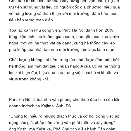
Chủ đầu tư cho biết từ khâu xây dựng đến vận hành, dự án
ưu tiên sử dụng vật liệu có nguồn gốc địa phương, hiệu quả
về năng lượng và thân thiện với môi trường, đảm bảo mục
tiêu bền vững toàn diện.
Tọa lạc cạnh khu công viên, Parc Hà Nội dành hơn 20%
tổng diện tích cho không gian xanh, bao gồm các khu vườn
ngoài trời với hệ thực vật đa dạng, cùng hệ thống cây leo
phủ khắp tòa nhà, tạo nên môi trường làm việc lành mạnh.
Chất lượng không khí bên trong tòa nhà được đảm bảo bởi
hệ thống làm mát đạt tiêu chuẩn hạng A của Úc và hệ thống
lọc khí hiện đại, hiệu quả cao trong việc loại bỏ vi khuẩn và
virus trong không khí.
Parc Hà Nội là toà nhà văn phòng cho thuê đầu tiên của liên
doanh Indochina Kajima. Ảnh: DN
"Chúng tôi hiểu rõ những thách thức và cơ hội trong việc áp
dụng các giải pháp bền vững vào phát triển và xây dựng"
ông Koshijima Keisuke, Phó Chủ tịch điều hành Tập đoàn