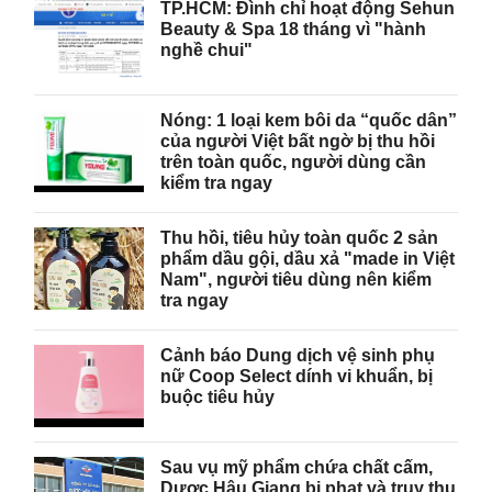
TP.HCM: Đình chỉ hoạt động Sehun
Beauty & Spa 18 tháng vì "hành
nghề chui"
Nóng: 1 loại kem bôi da “quốc dân”
của người Việt bất ngờ bị thu hồi
trên toàn quốc, người dùng cần
kiểm tra ngay
Thu hồi, tiêu hủy toàn quốc 2 sản
phẩm dầu gội, dầu xả "made in Việt
Nam", người tiêu dùng nên kiểm
tra ngay
Cảnh báo Dung dịch vệ sinh phụ
nữ Coop Select dính vi khuẩn, bị
buộc tiêu hủy
Sau vụ mỹ phẩm chứa chất cấm,
Dược Hậu Giang bị phạt và truy thu