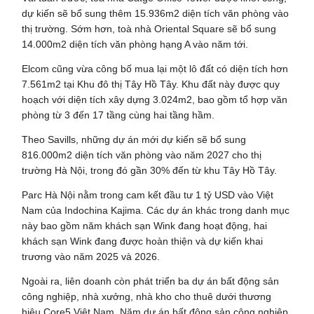
dự kiến sẽ bổ sung thêm 15.936m2 diện tích văn phòng vào
thị trường. Sớm hơn, toà nhà Oriental Square sẽ bổ sung
14.000m2 diện tích văn phòng hạng A vào năm tới.
Elcom cũng vừa công bố mua lại một lô đất có diện tích hơn
7.561m2 tại Khu đô thị Tây Hồ Tây. Khu đất này được quy
hoạch với diện tích xây dựng 3.024m2, bao gồm tổ hợp văn
phòng từ 3 đến 17 tầng cùng hai tầng hầm.
Theo Savills, những dự án mới dự kiến sẽ bổ sung
816.000m2 diện tích văn phòng vào năm 2027 cho thị
trường Hà Nội, trong đó gần 30% đến từ khu Tây Hồ Tây.
Parc Hà Nội nằm trong cam kết đầu tư 1 tỷ USD vào Việt
Nam của Indochina Kajima. Các dự án khác trong danh mục
này bao gồm năm khách sạn Wink đang hoạt động, hai
khách sạn Wink đang được hoàn thiện và dự kiến khai
trương vào năm 2025 và 2026.
Ngoài ra, liên doanh còn phát triển ba dự án bất động sản
công nghiệp, nhà xưởng, nhà kho cho thuê dưới thương
hiệu Core5 Việt Nam. Năm dự án bất động sản công nghiệp