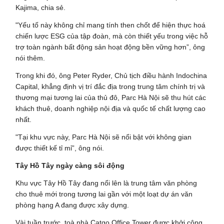
Kajima, chia sẻ.
"Yếu tố này không chỉ mang tính then chốt để hiện thực hoá
chiến lược ESG của tập đoàn, mà còn thiết yếu trong việc hỗ
trợ toàn ngành bất động sản hoạt động bền vững hơn”, ông
nói thêm.
Trong khi đó, ông Peter Ryder, Chủ tịch điều hành Indochina
Capital, khẳng định vị trí đắc địa trong trung tâm chính trị và
thương mại tương lai của thủ đô, Parc Hà Nội sẽ thu hút các
khách thuê, doanh nghiệp nội địa và quốc tế chất lượng cao
nhất.
"Tại khu vực này, Parc Hà Nội sẽ nổi bật với không gian
được thiết kế tỉ mỉ”, ông nói.
Tây Hồ Tây ngày càng sôi động
Khu vực Tây Hồ Tây đang nổi lên là trung tâm văn phòng
cho thuê mới trong tương lai gần với một loạt dự án văn
phòng hạng A đang được xây dựng.
Vài tuần trước, toà nhà Catgo Office Tower được khởi công,