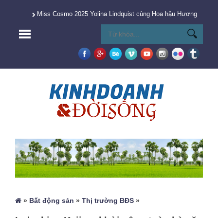
Miss Cosmo 2025 Yolina Lindquist cùng Hoa hậu Hương Giang 
»
Bất động sản
»
Thị trường BĐS
»