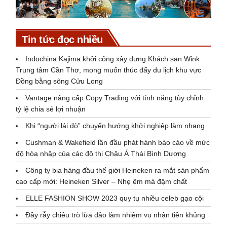
Tin tức đọc nhiều
Indochina Kajima khởi công xây dựng Khách sạn Wink
Trung tâm Cần Thơ, mong muốn thúc đẩy du lịch khu vực
Đồng bằng sông Cửu Long
Vantage nâng cấp Copy Trading với tính năng tùy chỉnh
tỷ lệ chia sẻ lợi nhuận
Khi “người lái đò” chuyển hướng khởi nghiệp làm nhang
Cushman & Wakefield lần đầu phát hành báo cáo về mức
độ hòa nhập của các đô thị Châu Á Thái Bình Dương
Công ty bia hàng đầu thế giới Heineken ra mắt sản phẩm
cao cấp mới: Heineken Silver – Nhẹ êm mà đậm chất
ELLE FASHION SHOW 2023 quy tụ nhiều celeb gạo cội
Đầy rẫy chiêu trò lừa đảo làm nhiệm vụ nhận tiền khủng