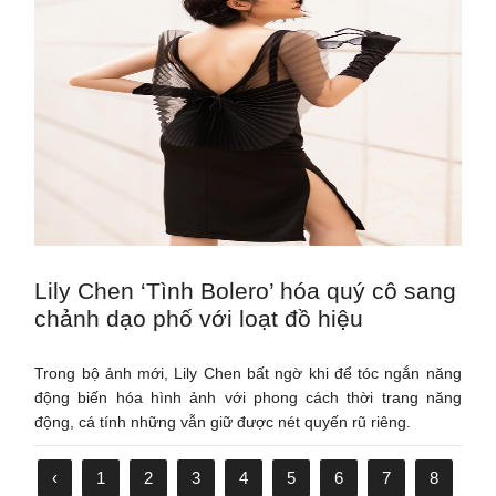
Lily Chen ‘Tình Bolero’ hóa quý cô sang
chảnh dạo phố với loạt đồ hiệu
Trong bộ ảnh mới, Lily Chen bất ngờ khi để tóc ngắn năng
động biến hóa hình ảnh với phong cách thời trang năng
động, cá tính những vẫn giữ được nét quyến rũ riêng.
‹
1
2
3
4
5
6
7
8