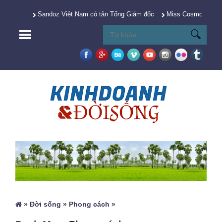
Sandoz Việt Nam có tân Tổng Giám đốc
Miss Cosmo 2025 Y
»
Đời sống
»
Phong cách
»