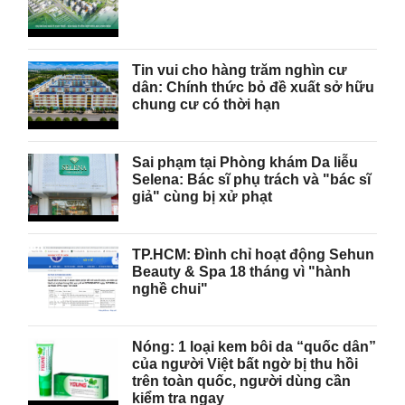
Tin vui cho hàng trăm nghìn cư
dân: Chính thức bỏ đề xuất sở hữu
chung cư có thời hạn
Sai phạm tại Phòng khám Da liễu
Selena: Bác sĩ phụ trách và "bác sĩ
giả" cùng bị xử phạt
TP.HCM: Đình chỉ hoạt động Sehun
Beauty & Spa 18 tháng vì "hành
nghề chui"
Nóng: 1 loại kem bôi da “quốc dân”
của người Việt bất ngờ bị thu hồi
trên toàn quốc, người dùng cần
kiểm tra ngay