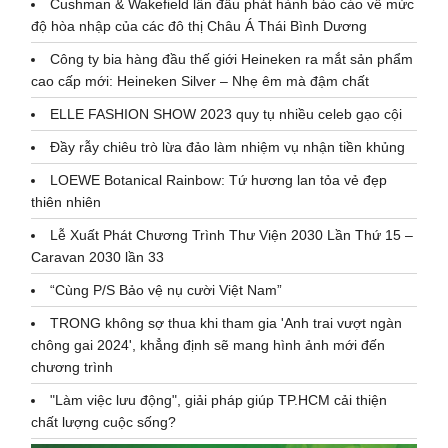
Cushman & Wakefield lần đầu phát hành báo cáo về mức
độ hòa nhập của các đô thị Châu Á Thái Bình Dương
Công ty bia hàng đầu thế giới Heineken ra mắt sản phẩm
cao cấp mới: Heineken Silver – Nhẹ êm mà đậm chất
ELLE FASHION SHOW 2023 quy tụ nhiều celeb gạo cội
Đầy rẫy chiêu trò lừa đảo làm nhiệm vụ nhận tiền khủng
LOEWE Botanical Rainbow: Tứ hương lan tỏa vẻ đẹp
thiên nhiên
Lễ Xuất Phát Chương Trình Thư Viện 2030 Lần Thứ 15 –
Caravan 2030 lần 33
“Cùng P/S Bảo vệ nụ cười Việt Nam”
TRONG không sợ thua khi tham gia 'Anh trai vượt ngàn
chông gai 2024', khẳng định sẽ mang hình ảnh mới đến
chương trình
"Làm việc lưu động", giải pháp giúp TP.HCM cải thiện
chất lượng cuộc sống?