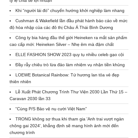
tỷ lệ chia sẻ lợi nhuận
Khi “người lái đò” chuyển hướng khởi nghiệp làm nhang
Cushman & Wakefield lần đầu phát hành báo cáo về mức
độ hòa nhập của các đô thị Châu Á Thái Bình Dương
Công ty bia hàng đầu thế giới Heineken ra mắt sản phẩm
cao cấp mới: Heineken Silver – Nhẹ êm mà đậm chất
ELLE FASHION SHOW 2023 quy tụ nhiều celeb gạo cội
Đầy rẫy chiêu trò lừa đảo làm nhiệm vụ nhận tiền khủng
LOEWE Botanical Rainbow: Tứ hương lan tỏa vẻ đẹp
thiên nhiên
Lễ Xuất Phát Chương Trình Thư Viện 2030 Lần Thứ 15 –
Caravan 2030 lần 33
“Cùng P/S Bảo vệ nụ cười Việt Nam”
TRONG không sợ thua khi tham gia 'Anh trai vượt ngàn
chông gai 2024', khẳng định sẽ mang hình ảnh mới đến
chương trình