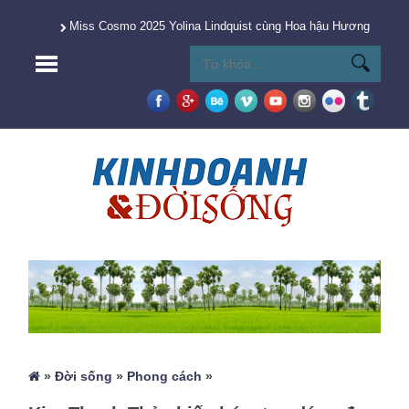
Miss Cosmo 2025 Yolina Lindquist cùng Hoa hậu Hương Giang 
»
Đời sống
»
Phong cách
»