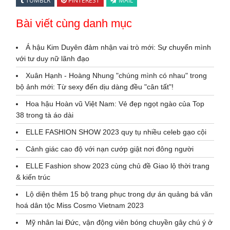
TUMBLR
PINTEREST
MAIL
Bài viết cùng danh mục
Á hậu Kim Duyên đảm nhận vai trò mới: Sự chuyển mình
với tư duy nữ lãnh đạo
Xuân Hạnh - Hoàng Nhung "chúng mình có nhau" trong
bộ ảnh mới: Từ sexy đến dịu dàng đều "cân tất"!
Hoa hậu Hoàn vũ Việt Nam: Vẻ đẹp ngọt ngào của Top
38 trong tà áo dài
ELLE FASHION SHOW 2023 quy tụ nhiều celeb gạo cội
Cảnh giác cao độ với nạn cướp giật nơi đông người
ELLE Fashion show 2023 cùng chủ đề Giao lộ thời trang
& kiến trúc
Lộ diện thêm 15 bộ trang phục trong dự án quảng bá văn
hoá dân tộc Miss Cosmo Vietnam 2023
Mỹ nhân lai Đức, vận động viên bóng chuyền gây chú ý ở