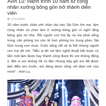
Avin Lu: Hành trình 10 năm từ công
nhân xưởng bông gòn trở thành diễn
viên
17/11/2020
10 năm trước chân ướt chân ráo vào Sài Gòn tìm mẹ, làm
công nhân và chọn làm ở xưởng bông gòn vì nghĩ rằng
bông gòn nó nhẹ. Rồi người con trai ấy và mẹ phải sống
trong căn phòng trọ còn tệ hơn phòng trọ trong phim Sài
Gòn trong cơn mưa. Cuộc sống vất vả là thế nhưng người
con trai đó nói: “Nếu ai đó nói làm nghệ thuật bắt buộc có
tiền mới làm được hay thành công được thì em không đồng
ý. Bởi vì em không hề có tiền nhưng bây giờ em đã được
làm điều em muốn, em đang được sống với đam mê của
mình” - Avin Lu.