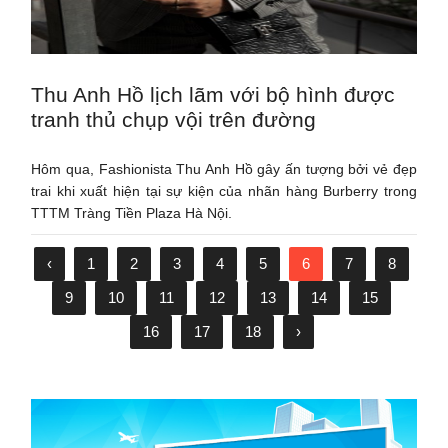
Thu Anh Hồ lịch lãm với bộ hình được
tranh thủ chụp vội trên đường
Hôm qua, Fashionista Thu Anh Hồ gây ấn tượng bởi vẻ đẹp
trai khi xuất hiện tại sự kiện của nhãn hàng Burberry trong
TTTM Tràng Tiền Plaza Hà Nội.
‹
1
2
3
4
5
6
7
8
9
10
11
12
13
14
15
16
17
18
›