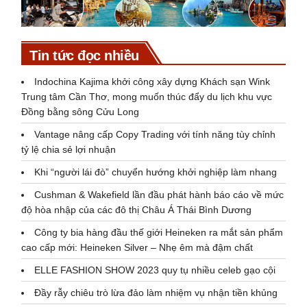
Tin tức đọc nhiều
Indochina Kajima khởi công xây dựng Khách sạn Wink
Trung tâm Cần Thơ, mong muốn thúc đẩy du lịch khu vực
Đồng bằng sông Cửu Long
Vantage nâng cấp Copy Trading với tính năng tùy chỉnh
tỷ lệ chia sẻ lợi nhuận
Khi “người lái đò” chuyển hướng khởi nghiệp làm nhang
Cushman & Wakefield lần đầu phát hành báo cáo về mức
độ hòa nhập của các đô thị Châu Á Thái Bình Dương
Công ty bia hàng đầu thế giới Heineken ra mắt sản phẩm
cao cấp mới: Heineken Silver – Nhẹ êm mà đậm chất
ELLE FASHION SHOW 2023 quy tụ nhiều celeb gạo cội
Đầy rẫy chiêu trò lừa đảo làm nhiệm vụ nhận tiền khủng