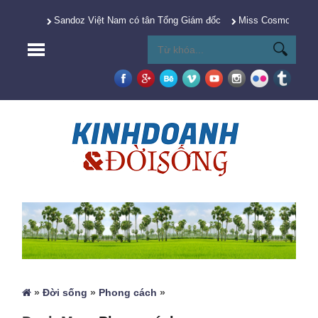
Sandoz Việt Nam có tân Tổng Giám đốc
Miss Cosmo 2025 Y
»
Đời sống
»
Phong cách
»