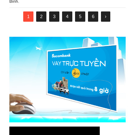
Bình.
1
2
3
4
5
6
›