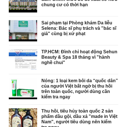
chung cư có thời hạn
Sai phạm tại Phòng khám Da liễu
Selena: Bác sĩ phụ trách và "bác sĩ
giả" cùng bị xử phạt
TP.HCM: Đình chỉ hoạt động Sehun
Beauty & Spa 18 tháng vì "hành
nghề chui"
Nóng: 1 loại kem bôi da “quốc dân”
của người Việt bất ngờ bị thu hồi
trên toàn quốc, người dùng cần
kiểm tra ngay
Thu hồi, tiêu hủy toàn quốc 2 sản
phẩm dầu gội, dầu xả "made in Việt
Nam", người tiêu dùng nên kiểm