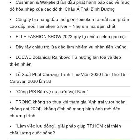
Cushman & Wakefield lần đầu phát hành báo cáo về mức
độ hòa nhập của các đô thị Châu Á Thái Bình Dương
Công ty bia hàng đầu thế giới Heineken ra mắt sản phẩm
cao cấp mới: Heineken Silver – Nhẹ êm mà đậm chất
ELLE FASHION SHOW 2023 quy tụ nhiều celeb gạo cội
Đầy rẫy chiêu trò lừa đảo làm nhiệm vụ nhận tiền khủng
LOEWE Botanical Rainbow: Tứ hương lan tỏa vẻ đẹp
thiên nhiên
Lễ Xuất Phát Chương Trình Thư Viện 2030 Lần Thứ 15 –
Caravan 2030 lần 33
“Cùng P/S Bảo vệ nụ cười Việt Nam”
TRONG không sợ thua khi tham gia 'Anh trai vượt ngàn
chông gai 2024', khẳng định sẽ mang hình ảnh mới đến
chương trình
"Làm việc lưu động", giải pháp giúp TP.HCM cải thiện
chất lượng cuộc sống?