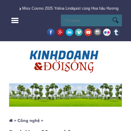
Miss Cosmo 2025 Yolina Lindquist cùng Hoa hậu Hương Giang 
»
Công nghệ
»