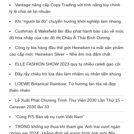
Vantage nâng cấp Copy Trading với tính năng tùy chỉnh
tỷ lệ chia sẻ lợi nhuận
Khi “người lái đò” chuyển hướng khởi nghiệp làm nhang
Cushman & Wakefield lần đầu phát hành báo cáo về mức
độ hòa nhập của các đô thị Châu Á Thái Bình Dương
Công ty bia hàng đầu thế giới Heineken ra mắt sản phẩm
cao cấp mới: Heineken Silver – Nhẹ êm mà đậm chất
ELLE FASHION SHOW 2023 quy tụ nhiều celeb gạo cội
Đầy rẫy chiêu trò lừa đảo làm nhiệm vụ nhận tiền khủng
LOEWE Botanical Rainbow: Tứ hương lan tỏa vẻ đẹp
thiên nhiên
Lễ Xuất Phát Chương Trình Thư Viện 2030 Lần Thứ 15 –
Caravan 2030 lần 33
“Cùng P/S Bảo vệ nụ cười Việt Nam”
TRONG không sợ thua khi tham gia 'Anh trai vượt ngàn
chông gai 2024', khẳng định sẽ mang hình ảnh mới đến