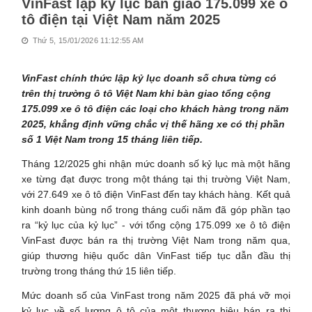
VinFast lập kỷ lục bàn giao 175.099 xe ô
tô điện tại Việt Nam năm 2025
Thứ 5, 15/01/2026 11:12:55 AM
VinFast chính thức lập kỷ lục doanh số chưa từng có
trên thị trường ô tô Việt Nam khi bàn giao tổng cộng
175.099 xe ô tô điện các loại cho khách hàng trong năm
2025, khẳng định vững chắc vị thế hãng xe có thị phần
số 1 Việt Nam trong 15 tháng liên tiếp.
Tháng 12/2025 ghi nhận mức doanh số kỷ lục mà một hãng
xe từng đạt được trong một tháng tại thị trường Việt Nam,
với 27.649 xe ô tô điện VinFast đến tay khách hàng. Kết quả
kinh doanh bùng nổ trong tháng cuối năm đã góp phần tạo
ra “kỷ lục của kỷ lục” - với tổng cộng 175.099 xe ô tô điện
VinFast được bán ra thị trường Việt Nam trong năm qua,
giúp thương hiệu quốc dân VinFast tiếp tục dẫn đầu thị
trường trong tháng thứ 15 liên tiếp.
Mức doanh số của VinFast trong năm 2025 đã phá vỡ mọi
kỷ lục về số lượng ô tô của một thương hiệu bán ra thị