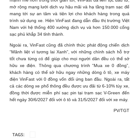
mở rộng mạng lưới dịch vụ hậu mãi và hạ tầng trạm sạc để
mang tới sự an tâm và tiện lợi cho khách hàng trong quá
trình sử dụng xe. Hiện VinFast đang dẫn đầu thị trường Việt
Nam với hệ thống 400 xưởng dịch vụ và hơn 150.000 cổng
sạc phủ khắp 34 tỉnh thành.
Ngoài ra, VinFast cũng đã chính thức phát động chiến dịch
“Mãnh liệt vì tương lai Xanh”, với những chính sách hỗ trợ
tốt chưa từng có để giúp cho mọi người dân đều có thể sở
hữu xe điện. Thông qua chương trình “Mua xe 0 đồng”,
khách hàng có thể sở hữu ngay những dòng ô tô, xe máy
điện VinFast với 0 đồng vốn đối ứng ban đầu. Ngoài ra, tất
cả các dòng xe phổ thông đều được ưu đãi từ 6-10% tùy xe,
đồng thời được miễn phí sạc pin tại trạm sạc V-Green đến
hết ngày 30/6/2027 đối với ô tô và 31/5/2027 đối với xe máy.
PV/TGT
TAGS: