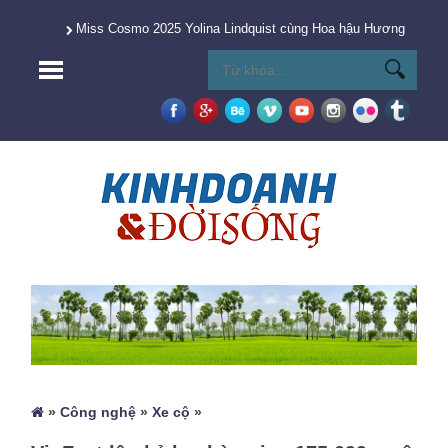
Miss Cosmo 2025 Yolina Lindquist cùng Hoa hậu Hương Giang 
»
Công nghệ
»
Xe cộ
»