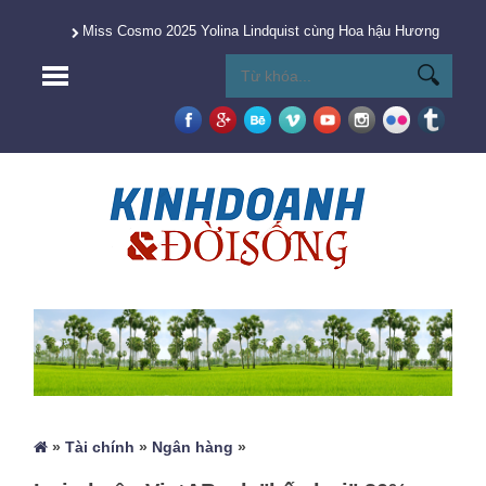
Miss Cosmo 2025 Yolina Lindquist cùng Hoa hậu Hương Giang 
»
Tài chính
»
Ngân hàng
»