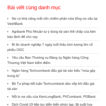
Bài viết cùng danh mục
Nợ có khả năng mất vốn chiếm phân nửa tổng nợ xấu tại
VietABank
Agribank Phú Nhuận tự ý dùng tài sản thế chấp của bên
bảo lãnh để cho vay
Bí ẩn doanh nghiệp 7 ngày tuổi thâu tóm lượng lớn cổ
phiếu OGC
Yêu cầu Ban Thường vụ Đảng ủy Ngân hàng Công
Thương Việt Nam kiểm điểm
Ngân hàng Techcombank đấu giá tài sản kiểu "múa gậy
trong bị"
Bộ Tư pháp kết luận Techcombank dàn xếp khi đấu giá
tài sản
Nỗi lo nợ xấu của KienLongBank, PVCombank, PGBank
Dịch Covid-19 tiếp tục diễn biến phức tạp, lãi suất huy