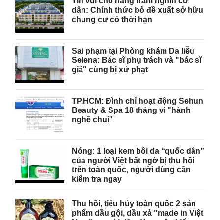
Tin vui cho hàng trăm nghìn cư
dân: Chính thức bỏ đề xuất sở hữu
chung cư có thời hạn
Sai phạm tại Phòng khám Da liễu
Selena: Bác sĩ phụ trách và "bác sĩ
giả" cùng bị xử phạt
TP.HCM: Đình chỉ hoạt động Sehun
Beauty & Spa 18 tháng vì "hành
nghề chui"
Nóng: 1 loại kem bôi da “quốc dân”
của người Việt bất ngờ bị thu hồi
trên toàn quốc, người dùng cần
kiểm tra ngay
Thu hồi, tiêu hủy toàn quốc 2 sản
phẩm dầu gội, dầu xả "made in Việt