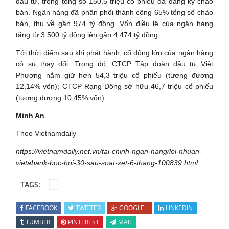
đầu tư, trong tổng số 150,5 triệu cổ phiếu đã đăng ký chào
bán. Ngân hàng đã phân phối thành công 65% tổng số chào
bán, thu về gần 974 tỷ đồng. Vốn điều lệ của ngân hàng
tăng từ 3.500 tỷ đồng lên gần 4.474 tỷ đồng.
Tới thời điểm sau khi phát hành, cổ đông lớn của ngân hàng
có sự thay đổi. Trong đó, CTCP Tập đoàn đầu tư Việt
Phương nắm giữ hơn 54,3 triệu cổ phiếu (tương đương
12,14% vốn); CTCP Rạng Đông sở hữu 46,7 triệu cổ phiếu
(tương đương 10,45% vốn).
Minh An
Theo Vietnamdaily
https://vietnamdaily.net.vn/tai-chinh-ngan-hang/loi-nhuan-
vietabank-boc-hoi-30-sau-soat-xet-6-thang-100839.html
TAGS:
FACEBOOK
TWITTER
GOOGLE+
LINKEDIN
TUMBLR
PINTEREST
MAIL