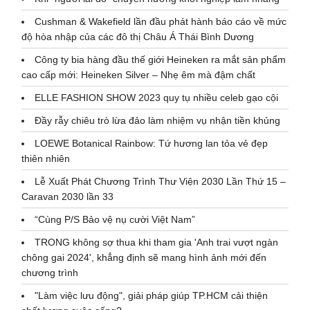
Cushman & Wakefield lần đầu phát hành báo cáo về mức
độ hòa nhập của các đô thị Châu Á Thái Bình Dương
Công ty bia hàng đầu thế giới Heineken ra mắt sản phẩm
cao cấp mới: Heineken Silver – Nhẹ êm mà đậm chất
ELLE FASHION SHOW 2023 quy tụ nhiều celeb gạo cội
Đầy rẫy chiêu trò lừa đảo làm nhiệm vụ nhận tiền khủng
LOEWE Botanical Rainbow: Tứ hương lan tỏa vẻ đẹp
thiên nhiên
Lễ Xuất Phát Chương Trình Thư Viện 2030 Lần Thứ 15 –
Caravan 2030 lần 33
“Cùng P/S Bảo vệ nụ cười Việt Nam”
TRONG không sợ thua khi tham gia 'Anh trai vượt ngàn
chông gai 2024', khẳng định sẽ mang hình ảnh mới đến
chương trình
"Làm việc lưu động", giải pháp giúp TP.HCM cải thiện