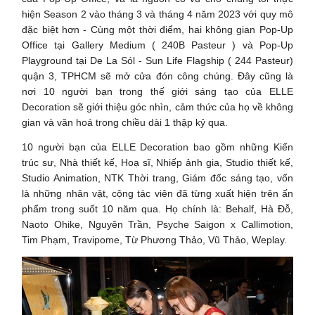
hiện Season 2 vào tháng 3 và tháng 4 năm 2023 với quy mô
đặc biệt hơn - Cùng một thời điểm, hai không gian Pop-Up
Office tại Gallery Medium ( 240B Pasteur ) và Pop-Up
Playground tại De La Sól - Sun Life Flagship ( 244 Pasteur)
quận 3, TPHCM sẽ mở cửa đón công chúng. Đây cũng là
nơi 10 người bạn trong thế giới sáng tạo của ELLE
Decoration sẽ giới thiệu góc nhìn, cảm thức của họ về không
gian và văn hoá trong chiều dài 1 thập kỷ qua.
10 người bạn của ELLE Decoration bao gồm những Kiến
trúc sư, Nhà thiết kế, Hoạ sĩ, Nhiếp ảnh gia, Studio thiết kế,
Studio Animation, NTK Thời trang, Giám đốc sáng tạo, vốn
là những nhân vật, cộng tác viên đã từng xuất hiện trên ấn
phẩm trong suốt 10 năm qua. Họ chính là: Behalf, Hà Đỗ,
Naoto Ohike, Nguyên Trần, Psyche Saigon x Callimotion,
Tim Phạm, Travipome, Từ Phương Thảo, Vũ Thảo, Weplay.