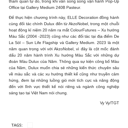
tham quan tự do, trong khi vẫn song song vận hành Pop-Up
Office tại Gallery Medium 240B Pasteur.
Để thực hiện chương trình này, ELLE Decoration đồng hành
cùng đối tác chính Dulux đến từ AkzoNobel, trong một chuỗi
hoạt động kỉ niệm 20 năm ra mắt ColourFutures – Xu hướng
Màu Sắc (2004 -2023) cũng như các đối tác tại địa điểm De
La Sól – Sun Life Flagship và Gallery Medium. 2023 là một
năm quan trọng với với AkzoNobel, vì đây là cột mốc đánh
dấu 20 năm hành trình Xu hướng Màu Sắc với những dự
đoán Màu Dulux của Năm. Thông qua sự kiện công bố Màu
của Năm, Dulux muốn chia sẻ những kiến thức chuyên sâu
về màu sắc và các xu hướng thiết kế cũng như truyền cảm
hứng, đem lại những luồng gió mới tích cực và năng động
đến với lĩnh vực thiết kế nói riêng và ngành công nghiệp
sáng tạo tại Việt Nam nói chung.
Vy Vy/TGT
TAGS: