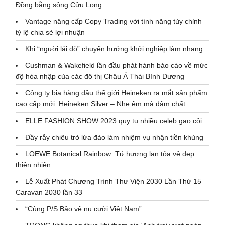
Đồng bằng sông Cửu Long
Vantage nâng cấp Copy Trading với tính năng tùy chỉnh
tỷ lệ chia sẻ lợi nhuận
Khi “người lái đò” chuyển hướng khởi nghiệp làm nhang
Cushman & Wakefield lần đầu phát hành báo cáo về mức
độ hòa nhập của các đô thị Châu Á Thái Bình Dương
Công ty bia hàng đầu thế giới Heineken ra mắt sản phẩm
cao cấp mới: Heineken Silver – Nhẹ êm mà đậm chất
ELLE FASHION SHOW 2023 quy tụ nhiều celeb gạo cội
Đầy rẫy chiêu trò lừa đảo làm nhiệm vụ nhận tiền khủng
LOEWE Botanical Rainbow: Tứ hương lan tỏa vẻ đẹp
thiên nhiên
Lễ Xuất Phát Chương Trình Thư Viện 2030 Lần Thứ 15 –
Caravan 2030 lần 33
“Cùng P/S Bảo vệ nụ cười Việt Nam”