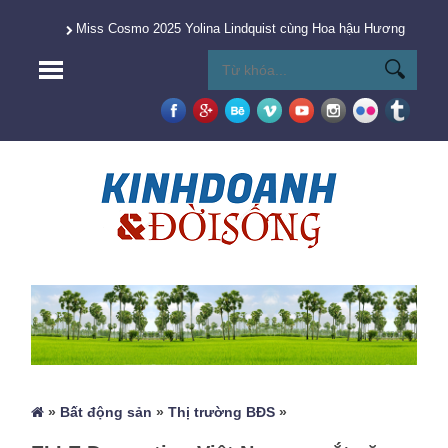
Miss Cosmo 2025 Yolina Lindquist cùng Hoa hậu Hương Giang 
»
Bất động sản
»
Thị trường BĐS
»