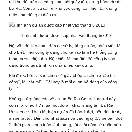
tại khu đất trên có công nhân tới quây tôn, dựng bảng dự án
Bà Rịa Central và san ủi khu vực cổng, còn hiện tại không
thấy hoạt động gì diễn ra.
Hình ảnh dự án được cập nhật vào tháng 6/2019
Đặt vấn đề liên quan đến cơ sở hạ tầng dự án, nhân viên M
cho biết, hiện công ty đang cho xe vào làm hệ thống cống
thoát nước, điện âm. Đặc biệt, M còn “tiết lộ” công ty vẫn
đang trong quá trình xin giấy phép xây dựng.
Khi được hỏi "vì sao chưa có giấy phép lại cho xe vào thi
công", M “bật mí”: “Cái này là mối quan hệ riêng của công
ty…”.
Không chỉ quảng cáo về dự án Bà Rịa Central, người này
còn mời chào PV mua một dự án khác mang tên Bà Rịa
Residence. Theo M, hiện dự án đã bán 1 đợt, nếu đầu tư dự
án sẽ rất tốt. Đến chủ nhật sau nữa vào ngày 8/9 sẽ bán đợt
2, thời gian thanh toán là 4 tháng, tới cuối năm sẽ nhận nền
và qua năm 2020 sẽ được ra sổ. Hiện dự án Bà Rịa