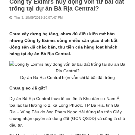
Công ty Eximrs huy động vốn từ bãi đất
trống tại dự án Bà Rịa Central?
Thứ 3, 10/09/2019 20:07:47 PM
Chưa xây dựng hạ tầng, chưa đủ điều kiện mở bán
nhưng Công ty Eximrs cùng nhiều sàn giao dịch bất
động sản đã chào bán, thu tiền của hàng loạt khách
hàng tại dự án Bà Rịa Central.
Dự án Bà Rịa Central hiện vẫn chỉ là bãi đất trống
Chưa gieo đã gặt?
Dự án Bà Rịa Central thực tế có tên là Khu dân cư Nam Á,
tọa lạc tại Hương lộ 2, xã Long Phước, TP Bà Rịa, tỉnh Bà
Rịa – Vũng Tàu do ông Phạm Ngọc Hải đứng tên trên Giấy
chứng nhận quyền sử dụng đất (GCN QSDĐ) và cũng là chủ
đầu tư.