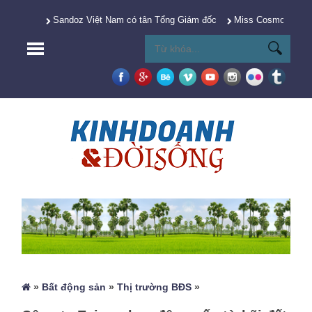
Sandoz Việt Nam có tân Tổng Giám đốc
Miss Cosmo 2025 Y
»
Bất động sản
»
Thị trường BĐS
»