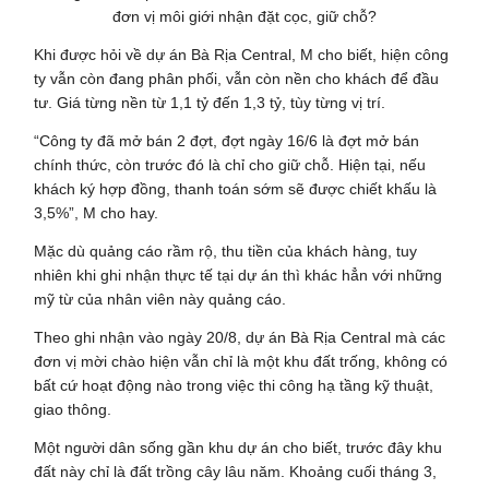
đơn vị môi giới nhận đặt cọc, giữ chỗ?
Khi được hỏi về dự án Bà Rịa Central, M cho biết, hiện công
ty vẫn còn đang phân phối, vẫn còn nền cho khách để đầu
tư. Giá từng nền từ 1,1 tỷ đến 1,3 tỷ, tùy từng vị trí.
“Công ty đã mở bán 2 đợt, đợt ngày 16/6 là đợt mở bán
chính thức, còn trước đó là chỉ cho giữ chỗ. Hiện tại, nếu
khách ký hợp đồng, thanh toán sớm sẽ được chiết khấu là
3,5%”, M cho hay.
Mặc dù quảng cáo rầm rộ, thu tiền của khách hàng, tuy
nhiên khi ghi nhận thực tế tại dự án thì khác hẳn với những
mỹ từ của nhân viên này quảng cáo.
Theo ghi nhận vào ngày 20/8, dự án Bà Rịa Central mà các
đơn vị mời chào hiện vẫn chỉ là một khu đất trống, không có
bất cứ hoạt động nào trong việc thi công hạ tầng kỹ thuật,
giao thông.
Một người dân sống gần khu dự án cho biết, trước đây khu
đất này chỉ là đất trồng cây lâu năm. Khoảng cuối tháng 3,