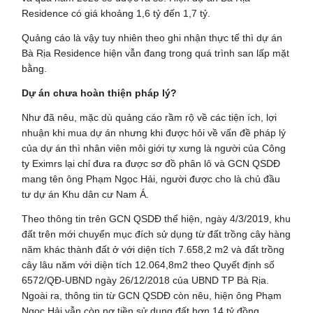
Residence có giá khoảng 1,6 tỷ đến 1,7 tỷ.
Quảng cáo là vậy tuy nhiên theo ghi nhận thực tế thì dự án
Bà Rịa Residence hiện vẫn đang trong quá trình san lấp mặt
bằng.
Dự án chưa hoàn thiện pháp lý?
Như đã nêu, mặc dù quảng cáo rầm rộ về các tiện ích, lợi
nhuận khi mua dự án nhưng khi được hỏi về vấn đề pháp lý
của dự án thì nhân viên môi giới tự xưng là người của Công
ty Eximrs lại chỉ đưa ra được sơ đồ phân lô và GCN QSDĐ
mang tên ông Phạm Ngọc Hải, người được cho là chủ đầu
tư dự án Khu dân cư Nam Á.
Theo thông tin trên GCN QSDĐ thể hiện, ngày 4/3/2019, khu
đất trên mới chuyển mục đích sử dụng từ đất trồng cây hàng
năm khác thành đất ở với diện tích 7.658,2 m2 và đất trồng
cây lâu năm với diện tích 12.064,8m2 theo Quyết định số
6572/QĐ-UBND ngày 26/12/2018 của UBND TP Bà Rịa.
Ngoài ra, thông tin từ GCN QSDĐ còn nêu, hiện ông Phạm
Ngọc Hải vẫn còn nợ tiền sử dụng đất hơn 14 tỷ đồng.