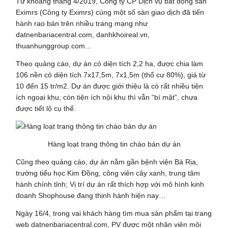
Từ khoảng tháng 4/2019, Công ty CP Dịch vụ bất động sản
Eximrs (Công ty Eximrs) cùng một số sàn giao dịch đã tiến
hành rao bán trên nhiều trang mạng như
datnenbariacentral.com, danhkhoireal.vn,
thuanhunggroup.com...
Theo quảng cáo, dự án có diện tích 2,2 ha, được chia làm
106 nền có diện tích 7x17,5m, 7x1,5m (thổ cư 80%), giá từ
10 đến 15 tr/m2. Dự án được giới thiệu là có rất nhiều tiện
ích ngoại khu, còn tiện ích nội khu thì vẫn “bí mật”, chưa
được tiết lộ cụ thể.
Hàng loạt trang thông tin chào bán dự án
Cũng theo quảng cáo, dự án nằm gần bệnh viện Bà Rịa,
trường tiểu học Kim Đồng, công viên cây xanh, trung tâm
hành chính tỉnh; Vị trí dự án rất thích hợp với mô hình kinh
doanh Shophouse đang thịnh hành hiện nay…
Ngày 16/4, trong vai khách hàng tìm mua sản phẩm tại trang
web datnenbariacentral.com, PV được một nhân viên môi