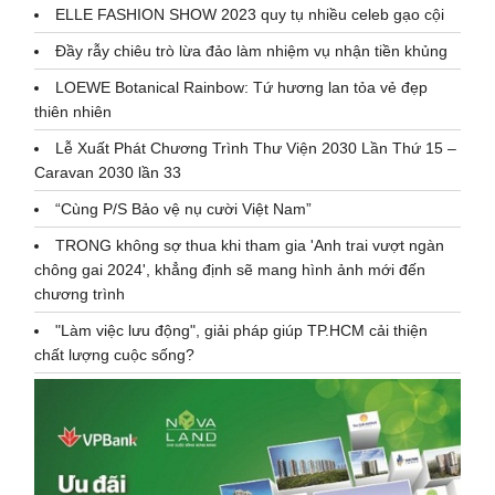
ELLE FASHION SHOW 2023 quy tụ nhiều celeb gạo cội
Đầy rẫy chiêu trò lừa đảo làm nhiệm vụ nhận tiền khủng
LOEWE Botanical Rainbow: Tứ hương lan tỏa vẻ đẹp
thiên nhiên
Lễ Xuất Phát Chương Trình Thư Viện 2030 Lần Thứ 15 –
Caravan 2030 lần 33
“Cùng P/S Bảo vệ nụ cười Việt Nam”
TRONG không sợ thua khi tham gia 'Anh trai vượt ngàn
chông gai 2024', khẳng định sẽ mang hình ảnh mới đến
chương trình
"Làm việc lưu động", giải pháp giúp TP.HCM cải thiện
chất lượng cuộc sống?