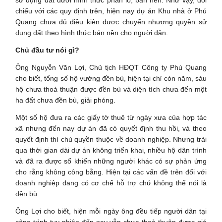
chiếu với các quy định trên, hiện nay dự án Khu nhà ở Phú
Quang chưa đủ điều kiện được chuyển nhượng quyền sử
dụng đất theo hình thức bán nền cho người dân.
Chủ đầu tư nói gì?
Ông Nguyễn Văn Lợi, Chủ tịch HĐQT Công ty Phú Quang
cho biết, tổng số hộ vướng đền bù, hiện tại chỉ còn năm, sáu
hộ chưa thoả thuận được đền bù và diện tích chưa đến một
ha đất chưa đền bù, giải phóng.
Một số hộ đưa ra các giấy tờ thuê từ ngày xưa của hợp tác
xã nhưng đến nay dự án đã có quyết định thu hồi, và theo
quyết định thì chủ quyền thuộc về doanh nghiệp. Nhưng trải
qua thời gian dài dự án không triển khai, nhiều hộ dân trình
và đã ra được sổ khiến những người khác có sự phản ứng
cho rằng không công bằng. Hiện tại các vấn đề trên đối với
doanh nghiệp đang có cơ chế hỗ trợ chứ không thể nói là
đền bù.
Ông Lợi cho biết, hiện mỗi ngày ông đều tiếp người dân tại
công trình tuy nhiên đến nay vẫn chưa thoả thuận được giá