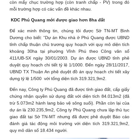
còn mấy chục trường hợp (còn tranh chấp - PV) trong đó
mỗi trường hợp có các vấn đề khác nhau.
KDC Phú Quang mới được giao hơn 8ha đất
Để xác minh thông tin, chúng tôi được Sở TN-MT Bình
Dương cho biết: “Dự án Khu nhà ở Phú Quang được UBND
tỉnh chấp thuận chủ trương quy hoạch với quy mô diện tích
khoảng 30ha tại phường Vĩnh Phú theo Công văn số
411/UB-SX ngày 30/01/2003. Dự án được UBND tỉnh phê
duyệt quy hoạch chi tiết tỷ lệ 1/1000. Đến ngày 28/11/2017,
UBND TX Thuận An phê duyệt đồ án quy hoạch chi tiết xây
dựng tỷ lệ 1/500 với tổng diện tích 319.321,9m2.
Đến nay, Công ty Phú Quang đã được tỉnh giao đất, cấp giấy
chứng nhận quyền sử dụng đất với diện tích 84.013m2 (đã
trừ 5.073m2 hành lang bảo vệ sông suối). Phần còn lại của
dự án là 230.235,9m2, Công ty Phú Quang chưa lập thủ tục
giao đất tại Sở TN-MT nhưng đã được phê duyệt Báo cáo
đánh giá tác động môi trường với diện tích 319.321,9m2,
quy mô dân số 18.434 người.