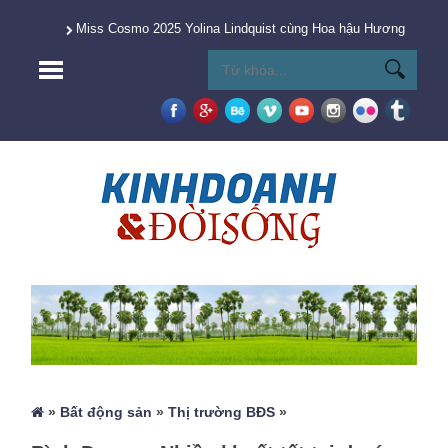
Miss Cosmo 2025 Yolina Lindquist cùng Hoa hậu Hương Giang 
»
Bất động sản
»
Thị trường BĐS
»