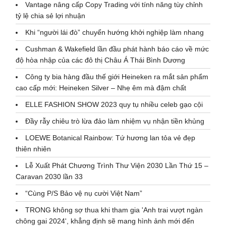
Vantage nâng cấp Copy Trading với tính năng tùy chỉnh
tỷ lệ chia sẻ lợi nhuận
Khi “người lái đò” chuyển hướng khởi nghiệp làm nhang
Cushman & Wakefield lần đầu phát hành báo cáo về mức
độ hòa nhập của các đô thị Châu Á Thái Bình Dương
Công ty bia hàng đầu thế giới Heineken ra mắt sản phẩm
cao cấp mới: Heineken Silver – Nhẹ êm mà đậm chất
ELLE FASHION SHOW 2023 quy tụ nhiều celeb gạo cội
Đầy rẫy chiêu trò lừa đảo làm nhiệm vụ nhận tiền khủng
LOEWE Botanical Rainbow: Tứ hương lan tỏa vẻ đẹp
thiên nhiên
Lễ Xuất Phát Chương Trình Thư Viện 2030 Lần Thứ 15 –
Caravan 2030 lần 33
“Cùng P/S Bảo vệ nụ cười Việt Nam”
TRONG không sợ thua khi tham gia 'Anh trai vượt ngàn
chông gai 2024', khẳng định sẽ mang hình ảnh mới đến