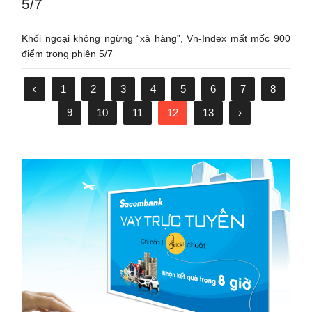
5/7
Khối ngoại không ngừng “xả hàng”, Vn-Index mất mốc 900
điểm trong phiên 5/7
‹
1
2
3
4
5
6
7
8
9
10
11
12
13
›