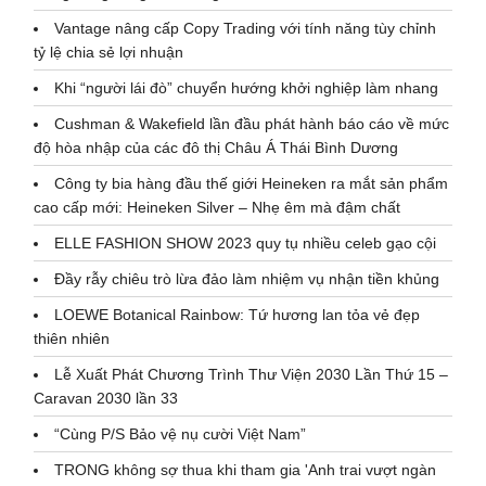
Vantage nâng cấp Copy Trading với tính năng tùy chỉnh
tỷ lệ chia sẻ lợi nhuận
Khi “người lái đò” chuyển hướng khởi nghiệp làm nhang
Cushman & Wakefield lần đầu phát hành báo cáo về mức
độ hòa nhập của các đô thị Châu Á Thái Bình Dương
Công ty bia hàng đầu thế giới Heineken ra mắt sản phẩm
cao cấp mới: Heineken Silver – Nhẹ êm mà đậm chất
ELLE FASHION SHOW 2023 quy tụ nhiều celeb gạo cội
Đầy rẫy chiêu trò lừa đảo làm nhiệm vụ nhận tiền khủng
LOEWE Botanical Rainbow: Tứ hương lan tỏa vẻ đẹp
thiên nhiên
Lễ Xuất Phát Chương Trình Thư Viện 2030 Lần Thứ 15 –
Caravan 2030 lần 33
“Cùng P/S Bảo vệ nụ cười Việt Nam”
TRONG không sợ thua khi tham gia 'Anh trai vượt ngàn