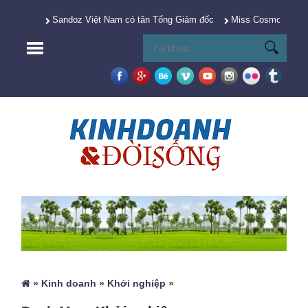
Sandoz Việt Nam có tân Tổng Giám đốc
Miss Cosmo 2025 Y
»
Kinh doanh
»
Khởi nghiệp
»