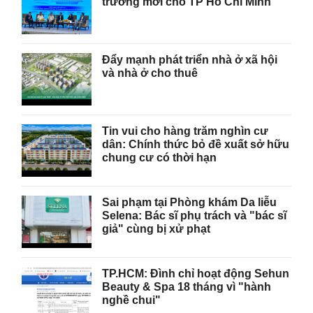
trưởng mới cho TP Hồ Chí Minh
Đẩy mạnh phát triển nhà ở xã hội
và nhà ở cho thuê
Tin vui cho hàng trăm nghìn cư
dân: Chính thức bỏ đề xuất sở hữu
chung cư có thời hạn
Sai phạm tại Phòng khám Da liễu
Selena: Bác sĩ phụ trách và "bác sĩ
giả" cùng bị xử phạt
TP.HCM: Đình chỉ hoạt động Sehun
Beauty & Spa 18 tháng vì "hành
nghề chui"