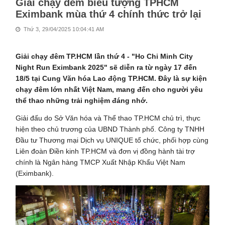
Giải chạy đêm biểu tượng TPHCM
Eximbank mùa thứ 4 chính thức trở lại
Thứ 3, 29/04/2025 10:04:41 AM
Giải chạy đêm TP.HCM lần thứ 4 - "Ho Chi Minh City
Night Run Eximbank 2025" sẽ diễn ra từ ngày 17 đến
18/5 tại Cung Văn hóa Lao động TP.HCM. Đây là sự kiện
chạy đêm lớn nhất Việt Nam, mang đến cho người yêu
thể thao những trải nghiệm đáng nhớ.
Giải đấu do Sở Văn hóa và Thể thao TP.HCM chủ trì, thực
hiện theo chủ trương của UBND Thành phố. Công ty TNHH
Đầu tư Thương mại Dịch vụ UNIQUE tổ chức, phối hợp cùng
Liên đoàn Điền kinh TP.HCM và đơn vị đồng hành tài trợ
chính là Ngân hàng TMCP Xuất Nhập Khẩu Việt Nam
(Eximbank).