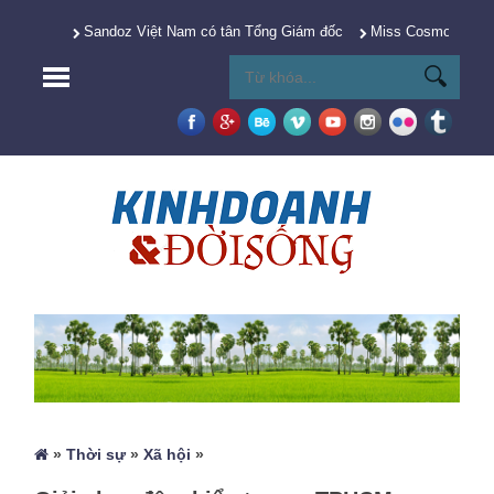
Sandoz Việt Nam có tân Tổng Giám đốc
Miss Cosmo 2025 Y
»
Thời sự
»
Xã hội
»