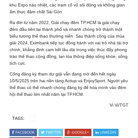
khu Expo náo nhiệt, các trạm cổ vũ sôi động và không gian
ẩm thực đậm chất Sài Gòn.
Ra đời từ năm 2022, Giải chạy đêm TP.HCM là giải chạy
đêm đầu tiên tại thành phố và nhanh chóng trở thành một
biểu tượng thể thao thường niên. Sau thành công của mùa
giải 2024, Eximbank tiếp tục đồng hành với vai trò nhà tài trợ
chính, khẳng định cam kết lâu dài trong việc thúc đẩy phong
trào thể thao cộng đồng, lan tỏa thông điệp sống khỏe, sống
tích cực.
Cổng đăng ký tham dự giải vẫn đang mở đến hết ngày
10/5/2025 trên hai nền tảng Actiup và EnjoySport. Người yêu
thể thao có thể nhanh chóng đăng ký để hòa mình vào đêm
hội thể thao lớn nhất năm tại TP.HCM.
Vi Vi/TGT
TAGS:
FACEBOOK
TWITTER
GOOGLE+
LINKEDIN