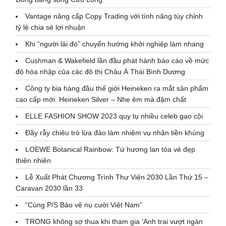
Vantage nâng cấp Copy Trading với tính năng tùy chỉnh
tỷ lệ chia sẻ lợi nhuận
Khi “người lái đò” chuyển hướng khởi nghiệp làm nhang
Cushman & Wakefield lần đầu phát hành báo cáo về mức
độ hòa nhập của các đô thị Châu Á Thái Bình Dương
Công ty bia hàng đầu thế giới Heineken ra mắt sản phẩm
cao cấp mới: Heineken Silver – Nhẹ êm mà đậm chất
ELLE FASHION SHOW 2023 quy tụ nhiều celeb gạo cội
Đầy rẫy chiêu trò lừa đảo làm nhiệm vụ nhận tiền khủng
LOEWE Botanical Rainbow: Tứ hương lan tỏa vẻ đẹp
thiên nhiên
Lễ Xuất Phát Chương Trình Thư Viện 2030 Lần Thứ 15 –
Caravan 2030 lần 33
“Cùng P/S Bảo vệ nụ cười Việt Nam”
TRONG không sợ thua khi tham gia 'Anh trai vượt ngàn