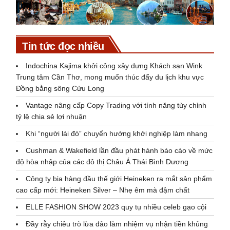
Tin tức đọc nhiều
Indochina Kajima khởi công xây dựng Khách sạn Wink
Trung tâm Cần Thơ, mong muốn thúc đẩy du lịch khu vực
Đồng bằng sông Cửu Long
Vantage nâng cấp Copy Trading với tính năng tùy chỉnh
tỷ lệ chia sẻ lợi nhuận
Khi “người lái đò” chuyển hướng khởi nghiệp làm nhang
Cushman & Wakefield lần đầu phát hành báo cáo về mức
độ hòa nhập của các đô thị Châu Á Thái Bình Dương
Công ty bia hàng đầu thế giới Heineken ra mắt sản phẩm
cao cấp mới: Heineken Silver – Nhẹ êm mà đậm chất
ELLE FASHION SHOW 2023 quy tụ nhiều celeb gạo cội
Đầy rẫy chiêu trò lừa đảo làm nhiệm vụ nhận tiền khủng