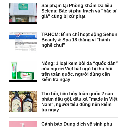
Sai phạm tại Phòng khám Da liễu
Selena: Bác sĩ phụ trách và "bác sĩ
giả" cùng bị xử phạt
TP.HCM: Đình chỉ hoạt động Sehun
Beauty & Spa 18 tháng vì "hành
nghề chui"
Nóng: 1 loại kem bôi da “quốc dân”
của người Việt bất ngờ bị thu hồi
trên toàn quốc, người dùng cần
kiểm tra ngay
Thu hồi, tiêu hủy toàn quốc 2 sản
phẩm dầu gội, dầu xả "made in Việt
Nam", người tiêu dùng nên kiểm
tra ngay
Cảnh báo Dung dịch vệ sinh phụ