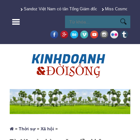
Sandoz Việt Nam có tân Tổng Giám đốc
Miss Cosmo 2025 Y
»
Thời sự
»
Xã hội
»