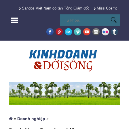
Sandoz Việt Nam có tân Tổng Giám đốc
Miss Cosmo 2025 Y
»
Doanh nghiệp
»