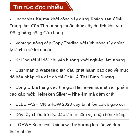
Tin tức đọc nhiều
Indochina Kajima khởi công xây dựng Khách sạn Wink
Trung tâm Cần Thơ, mong muốn thúc đẩy du lịch khu vực
Đồng bằng sông Cửu Long
Vantage nâng cấp Copy Trading với tính năng tùy chỉnh
tỷ lệ chia sẻ lợi nhuận
Khi “người lái đò” chuyển hướng khởi nghiệp làm nhang
Cushman & Wakefield lần đầu phát hành báo cáo về mức
độ hòa nhập của các đô thị Châu Á Thái Bình Dương
Công ty bia hàng đầu thế giới Heineken ra mắt sản phẩm
cao cấp mới: Heineken Silver – Nhẹ êm mà đậm chất
ELLE FASHION SHOW 2023 quy tụ nhiều celeb gạo cội
Đầy rẫy chiêu trò lừa đảo làm nhiệm vụ nhận tiền khủng
LOEWE Botanical Rainbow: Tứ hương lan tỏa vẻ đẹp
thiên nhiên