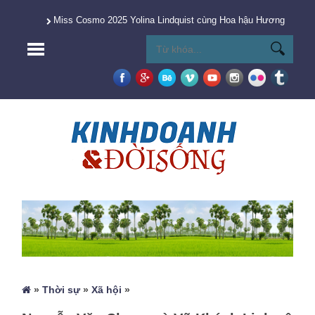
Miss Cosmo 2025 Yolina Lindquist cùng Hoa hậu Hương Giang 
»
Thời sự
»
Xã hội
»