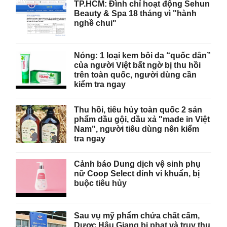
TP.HCM: Đình chỉ hoạt động Sehun
Beauty & Spa 18 tháng vì "hành
nghề chui"
Nóng: 1 loại kem bôi da “quốc dân”
của người Việt bất ngờ bị thu hồi
trên toàn quốc, người dùng cần
kiểm tra ngay
Thu hồi, tiêu hủy toàn quốc 2 sản
phẩm dầu gội, dầu xả "made in Việt
Nam", người tiêu dùng nên kiểm
tra ngay
Cảnh báo Dung dịch vệ sinh phụ
nữ Coop Select dính vi khuẩn, bị
buộc tiêu hủy
Sau vụ mỹ phẩm chứa chất cấm,
Dược Hậu Giang bị phạt và truy thu