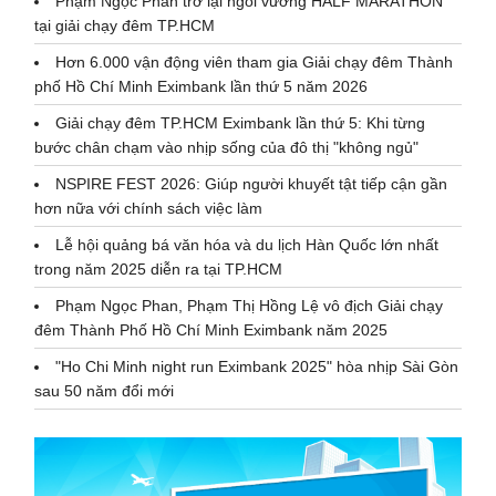
Phạm Ngọc Phan trở lại ngôi vương HALF MARATHON
tại giải chạy đêm TP.HCM
Hơn 6.000 vận động viên tham gia Giải chạy đêm Thành
phố Hồ Chí Minh Eximbank lần thứ 5 năm 2026
Giải chạy đêm TP.HCM Eximbank lần thứ 5: Khi từng
bước chân chạm vào nhịp sống của đô thị "không ngủ"
NSPIRE FEST 2026: Giúp người khuyết tật tiếp cận gần
hơn nữa với chính sách việc làm
Lễ hội quảng bá văn hóa và du lịch Hàn Quốc lớn nhất
trong năm 2025 diễn ra tại TP.HCM
Phạm Ngọc Phan, Phạm Thị Hồng Lệ vô địch Giải chạy
đêm Thành Phố Hồ Chí Minh Eximbank năm 2025
"Ho Chi Minh night run Eximbank 2025" hòa nhịp Sài Gòn
sau 50 năm đổi mới