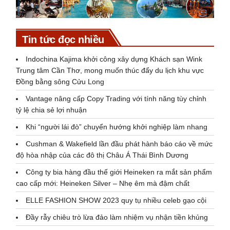
Tin tức đọc nhiều
Indochina Kajima khởi công xây dựng Khách sạn Wink
Trung tâm Cần Thơ, mong muốn thúc đẩy du lịch khu vực
Đồng bằng sông Cửu Long
Vantage nâng cấp Copy Trading với tính năng tùy chỉnh
tỷ lệ chia sẻ lợi nhuận
Khi “người lái đò” chuyển hướng khởi nghiệp làm nhang
Cushman & Wakefield lần đầu phát hành báo cáo về mức
độ hòa nhập của các đô thị Châu Á Thái Bình Dương
Công ty bia hàng đầu thế giới Heineken ra mắt sản phẩm
cao cấp mới: Heineken Silver – Nhẹ êm mà đậm chất
ELLE FASHION SHOW 2023 quy tụ nhiều celeb gạo cội
Đầy rẫy chiêu trò lừa đảo làm nhiệm vụ nhận tiền khủng