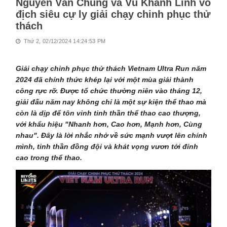
Nguyễn Văn Chung và Vũ Khánh Linh vô
địch siêu cự ly giải chạy chinh phục thử
thách
Thứ 2, 02/12/2024 14:24:53 PM
Giải chạy chinh phục thử thách Vietnam Ultra Run năm
2024 đã chính thức khép lại với một mùa giải thành
công rực rỡ. Được tổ chức thường niên vào tháng 12,
giải đấu năm nay không chỉ là một sự kiện thể thao mà
còn là dịp để tôn vinh tinh thần thể thao cao thượng,
với khẩu hiệu "Nhanh hơn, Cao hơn, Mạnh hơn, Cùng
nhau". Đây là lời nhắc nhở về sức mạnh vượt lên chính
mình, tinh thần đồng đội và khát vọng vươn tới đỉnh
cao trong thể thao.